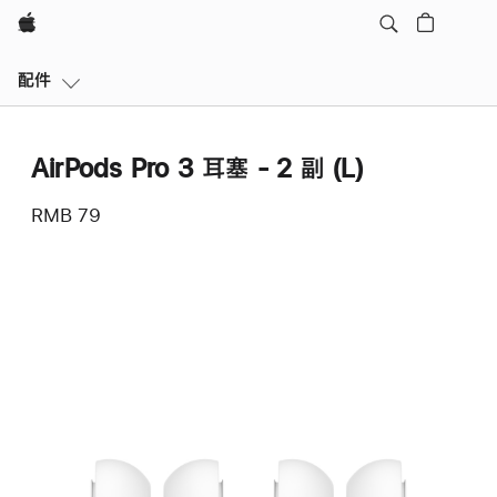
Apple
本
配件
地
导
航
AirPods Pro 3 耳塞 - 2 副 (L)
打
开
RMB 79
菜
单