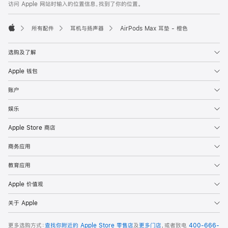
页
访问 Apple 网站时输入的位置信息，找到了你的位置。
页
脚
所有配件
耳机与扬声器
AirPods Max 耳垫 - 橙色
Apple
选购及了解
Apple 钱包
账户
娱乐
Apple Store 商店
商务应用
教育应用
Apple 价值观
关于 Apple
更多选购方式：
查找你附近的 Apple Store 零售店
及
更多门店
，或者致电
400-666-