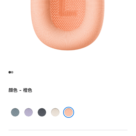
颜色 - 橙色
蓝
紫
午
星
色
色
夜
光
橙色
色
色