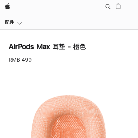
Apple
本
配件
地
导
航
AirPods Max 耳垫 - 橙色
打
开
RMB 499
菜
单