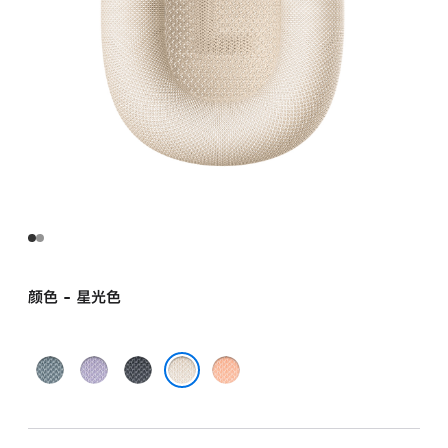
颜色 - 星光色
蓝
紫
午
橙
色
色
夜
色
星光色
色