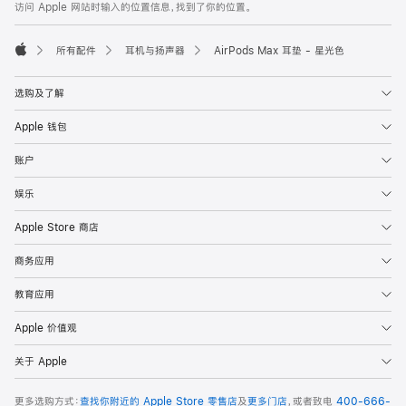
页
访问 Apple 网站时输入的位置信息，找到了你的位置。
页
脚
所有配件
耳机与扬声器
AirPods Max 耳垫 - 星光色
Apple
选购及了解
Apple 钱包
账户
娱乐
Apple Store 商店
商务应用
教育应用
Apple 价值观
关于 Apple
更多选购方式：
查找你附近的 Apple Store 零售店
及
更多门店
，或者致电
400-666-