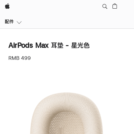
Apple
本
配件
地
导
航
AirPods Max 耳垫 - 星光色
打
开
RMB 499
菜
单