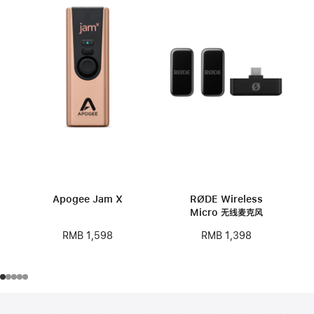
Apogee Jam X
RØDE Wireless
Micro 无线麦克风
RMB 1,598
RMB 1,398
网
脚