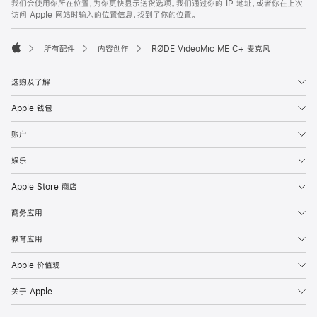
我们会使用你所在位置，为你更快显示送货选项。我们通过你的 IP 地址，或者你在上次
注
页
访问 Apple 网站时输入的位置信息，找到了你的位置。
页
脚
所有配件
内容创作
RØDE VideoMic ME C+ 麦克风
Apple
选购及了解
Apple 钱包
账户
娱乐
Apple Store 商店
商务应用
教育应用
Apple 价值观
关于 Apple