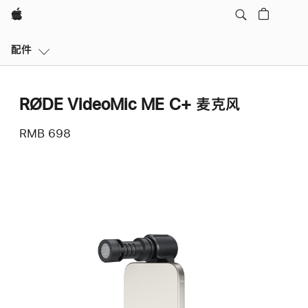
Apple
本
配件
地
导
航
RØDE VideoMic ME C+ 麦克风
打
开
RMB 698
菜
单