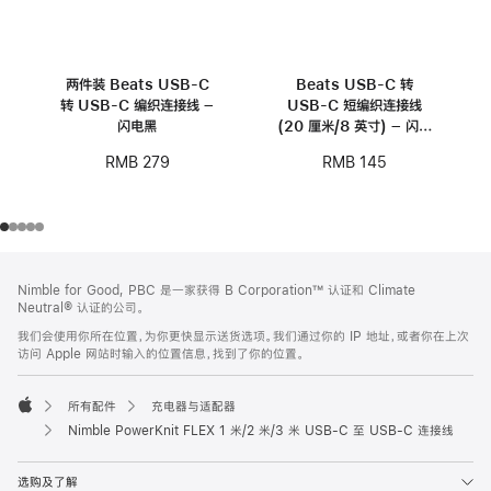
两件装 Beats USB-C
Beats USB-C 转
转 USB-C 编织连接线 –
USB-C 短编织连接线
闪电黑
(20 厘米/8 英寸) – 闪电
黑
RMB 279
RMB 145
网
脚
Nimble for Good, PBC 是一家获得 B Corporation™ 认证和 Climate
注
页
Neutral® 认证的公司。
页
我们会使用你所在位置，为你更快显示送货选项。我们通过你的 IP 地址，或者你在上次
脚
访问 Apple 网站时输入的位置信息，找到了你的位置。
所有配件
充电器与适配器
Apple
Nimble PowerKnit FLEX 1 米/2 米/3 米 USB-C 至 USB-C 连接线
选购及了解