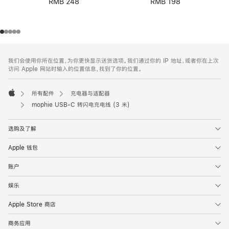
RMB 198
RMB 248
网
脚
我们会使用你所在位置，为你更快显示送货选项。我们通过你的 IP 地址，或者你在上次
注
页
访问 Apple 网站时输入的位置信息，找到了你的位置。
页
脚
所有配件
充电器与适配器
Apple
mophie USB-C 转闪电充电线 (3 米)
选购及了解
Apple 钱包
账户
娱乐
Apple Store 商店
商务应用