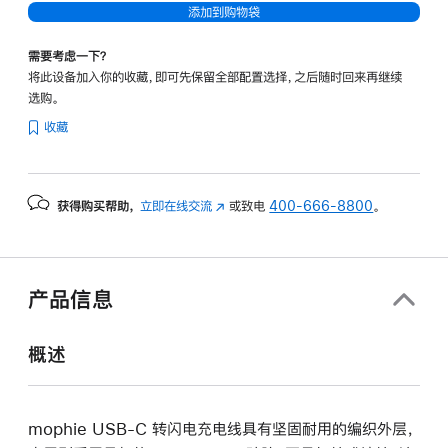
添加到购物袋
需要考虑一下？
将此设备加入你的收藏，即可先保留全部配置选择，之后随时回来再继续
选购。
收藏
获得购买帮助，
立即在线交流
(在
或致电
400-666-8800
。
新
窗
口
中
产品信息
打
开)
概述
mophie USB-C 转闪电充电线具有坚固耐用的编织外层，