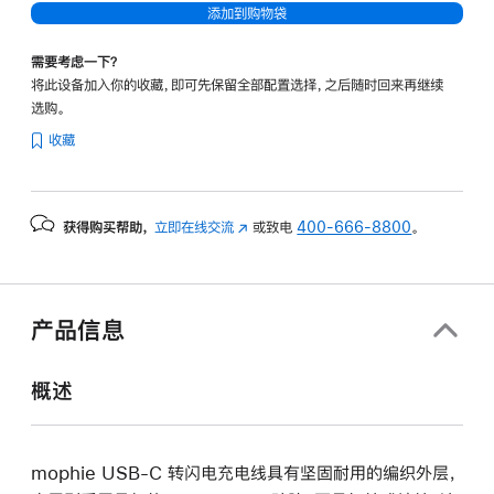
添加到购物袋
需要考虑一下？
将此设备加入你的收藏，即可先保留全部配置选择，之后随时回来再继续
选购。
收藏
获得购买帮助，
立即在线交流
(在
或致电
400-666-8800
。
新
窗
口
中
产品信息
打
开)
概述
mophie USB-C 转闪电充电线具有坚固耐用的编织外层，