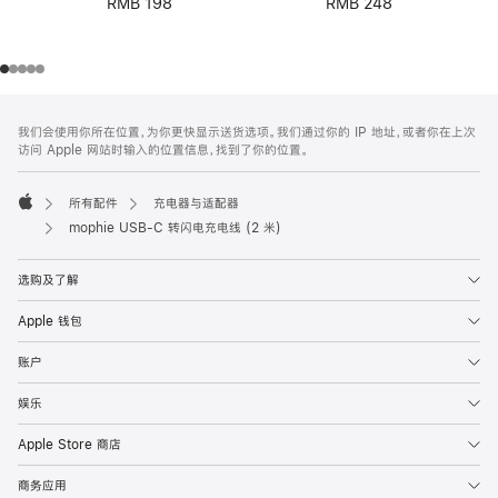
RMB 198
RMB 248
网
脚
我们会使用你所在位置，为你更快显示送货选项。我们通过你的 IP 地址，或者你在上次
注
页
访问 Apple 网站时输入的位置信息，找到了你的位置。
页
脚
所有配件
充电器与适配器
Apple
mophie USB-C 转闪电充电线 (2 米)
选购及了解
Apple 钱包
账户
娱乐
Apple Store 商店
商务应用