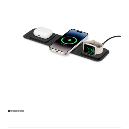
行
充
电
器
(支
持
MagSafe)
black
的
分
期
付
款
选
项)