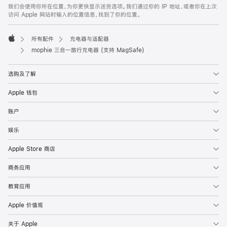
网
脚
我们会使用你所在位置，为你更快显示送货选项。我们通过你的 IP 地址，或者你在上次
注
页
访问 Apple 网站时输入的位置信息，找到了你的位置。
页
脚
所有配件
充电器与适配器
Apple
mophie 三合一旅行充电器 (支持 MagSafe)
选购及了解
Apple 钱包
账户
娱乐
Apple Store 商店
商务应用
教育应用
Apple 价值观
关于 Apple