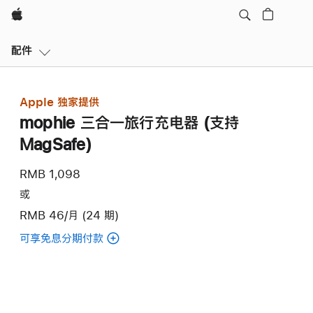
Apple
本
配件
地
导
航
Apple 独家提供
打
mophie 三合一旅行充电器 (支持
开
菜
MagSafe)
单
RMB 1,098
或
RMB 46/月 (24 期)
可享免息分期付款
(mophie
三
合
一
旅