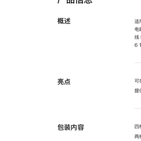
概述
适
电
线
6
亮点
可
提
包装内容
四
两