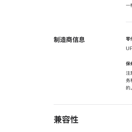
一
制造商信息
零
U
保
注
务
的
兼容性