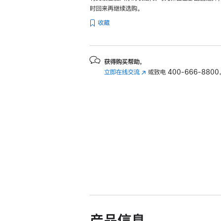
时回来再继续选购。
收藏
获得购买帮助，
立即在线交流
(在
或致电
400-666-8800
新
窗
口
中
打
开)
产品信息