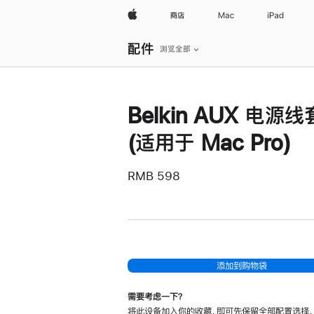
Apple
商店
Mac
iPad
本
配件
地
浏览全部
导
航
打
开
菜
Belkin AUX 电源
单
(适用于 Mac Pro)
RMB 598
添加到购物袋
需要考虑一下？
将此设备加入你的收藏，即可先保留全部配置选择