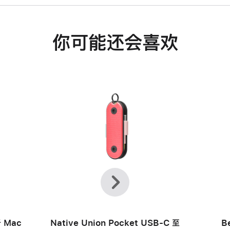
你可能还会喜欢
上
下
一
一
个
个
 Mac
Native Union Pocket USB-C 至
B