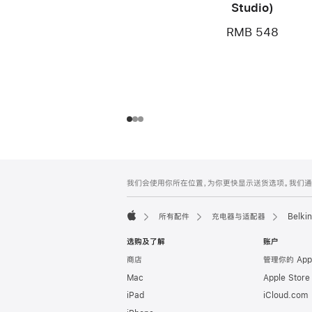
Studio)
RMB 548
网
脚
我们会使用你所在位置，为你更快显示送货选项。我们通过你
注
页
页
所有配件
充电器与适配器
Belk
脚
Apple
选购及了解
账户
商店
管理你的 App
Mac
Apple Stor
iPad
iCloud.com