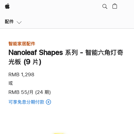
Apple
本
配件
地
导
航
智能家居配件
打
Nanoleaf Shapes 系列 - 智能六角灯奇
开
菜
光板 (9 片)
单
RMB 1,298
或
RMB 55/月 (24 期)
可享免息分期付款
(Nanoleaf
Shapes
系
列
-