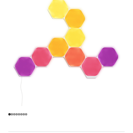
智
能
六
角
灯
奇
光
板
(9
片)
的
分
期
付
款
选
项)