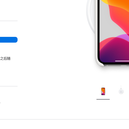
，之后随
。