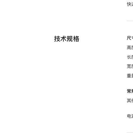
快
技术规格
尺
高度
长度
宽度
重量
常
其
电