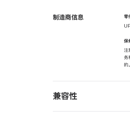
制造商信息
零
U
保
注
务
的
兼容性