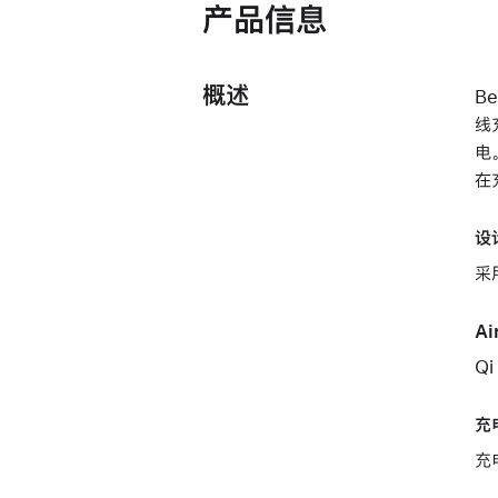
产品信息
打
开)
概述
B
线
电
在
设
采
A
Q
充
充