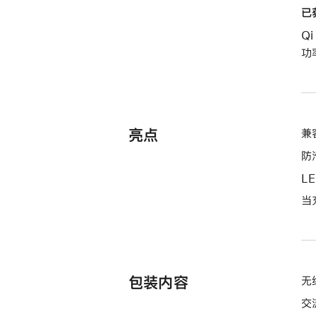
已
Q
功
亮点
兼
防
L
当
包装内容
无
交