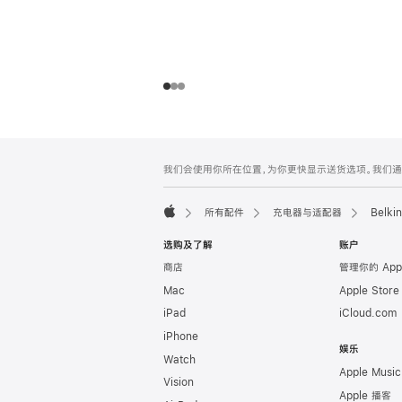
网
脚
我们会使用你所在位置，为你更快显示送货选项。我们通过你
注
页
页
所有配件
充电器与适配器
Belk
脚
Apple
选购及了解
账户
商店
管理你的 App
Mac
Apple Stor
iPad
iCloud.com
iPhone
娱乐
Watch
Apple Music
Vision
Apple 播客