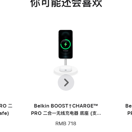
你可能还会喜欢
上
下
一
一
个
个
PRO 二
Belkin BOOST↑CHARGE™
Be
fe)
PRO 二合一无线充电器 底座 (支持
P
MagSafe)
RMB 718