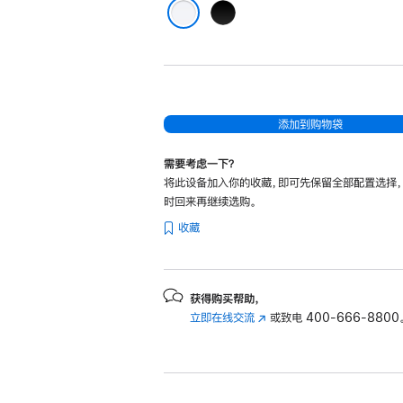
黑
色
白色
添加到购物袋
需要考虑一下？
将此设备加入你的收藏，即可先保留全部配置选择
时回来再继续选购。
收藏
获得购买帮助，
立即在线交流
(在
或致电
400-666-8800
新
窗
口
中