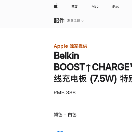
Apple
商店
Mac
iPad
本
配件
地
浏览全部
导
航
打
开
菜
Apple 独家提供
单
Belkin
BOOST↑CHARGE
线充电板 (7.5W) 
RMB 388
颜色 - 白色