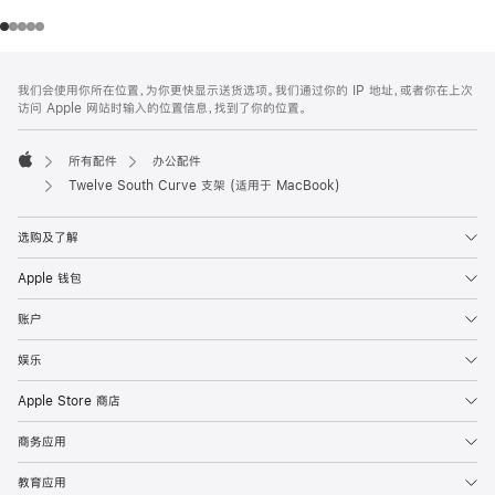
网
脚
我们会使用你所在位置，为你更快显示送货选项。我们通过你的 IP 地址，或者你在上次
注
页
访问 Apple 网站时输入的位置信息，找到了你的位置。
页
脚
所有配件
办公配件
Apple
Twelve South Curve 支架 (适用于 MacBook)
选购及了解
Apple 钱包
账户
娱乐
Apple Store 商店
商务应用
教育应用