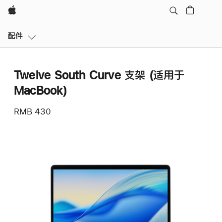
Apple
本
配件
地
导
航
Twelve South Curve 支架 (适用于
打
开
MacBook)
菜
单
RMB 430