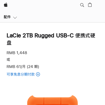
Apple
本
配件
地
导
航
LaCie 2TB Rugged USB-C 便携式硬
打
开
盘
菜
单
RMB 1,448
或
RMB 61/月 (24 期)
可享免息分期付款
(LaCie
2TB
Rugged
USB-
C
便