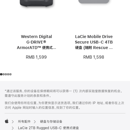
Western Digital
LaCie Mobile Drive
G‑DRIVE®
Secure USB-C 4TB
ArmorATD™ 便携式硬
硬盘 (随附 Rescue 服
盘 – 1TB
务)
RMB 1,599
RMB 1,598
网
脚
*通过该服务，你的设备在保修期间将可以获得一 (1) 次内部实验室数据恢复的机会。
注
页
需遵守此服务计划的条款和条件。
页
我们会使用你所在位置，为你更快显示送货选项。我们通过你的 IP 地址，或者你在上次
脚
访问 Apple 网站时输入的位置信息，找到了你的位置。
所有配件
硬盘与存储设备
Apple
LaCie 2TB Rugged USB-C 便携式硬盘