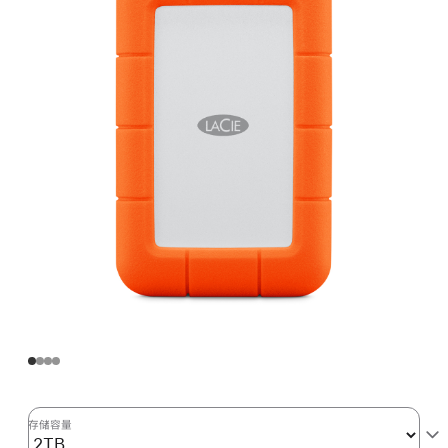
携
式
硬
盘
2tb
的
分
期
付
款
选
项)
存储容量