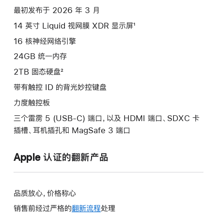
款
最初发布于 2026 年 3 月
选
14 英寸 Liquid 视网膜 XDR 显示屏¹
项)
16 核神经网络引擎
24GB 统一内存
2TB 固态硬盘²
带有触控 ID 的背光妙控键盘
力度触控板
三个雷雳 5 (USB-C) 端口，以及 HDMI 端口、SDXC 卡
插槽、耳机插孔和 MagSafe 3 端口
Apple 认证的翻新产品
品质放心，价格称心
销售前经过严格的
翻新流程
处理