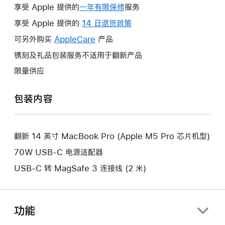
享受 Apple 提供的
一年有限保修
此
服务
操
享受 Apple 提供的
14 日退货政策
此
作
操
可另外购买
AppleCare
此
产品
将
作
操
镌刻及礼品包装服务不适用于翻新产品
打
将
作
开
限量供应
打
将
新
开
打
的
包装内容
新
开
窗
的
新
口。
窗
的
口。
翻新 14 英寸 MacBook Pro (Apple M5 Pro 芯片机型)
窗
口。
70W USB-C 电源适配器
USB-C 转 MagSafe 3 连接线 (2 米)
功能