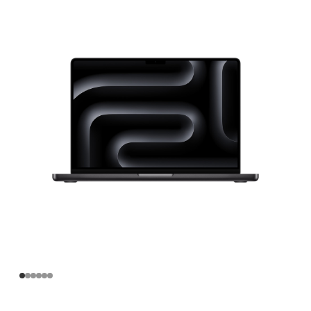
寸
MacBook
Pro
Apple
M5
Pro
芯
片
(配
备
15
核
中
央
处
理
器
和