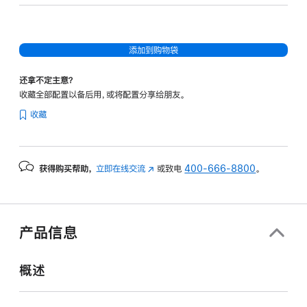
16
核
图
添加到购物袋
形
处
还拿不定主意？
理
收藏全部配置以备后用，或将配置分享给朋友。
器)
收藏
-
深
空
获得购买帮助，
立即在线交流
(在
或致电
400-666-8800
。
黑
新
色
窗
spaceblack
口
2tb
中
产品信息
打
的
开)
分
概述
期
付