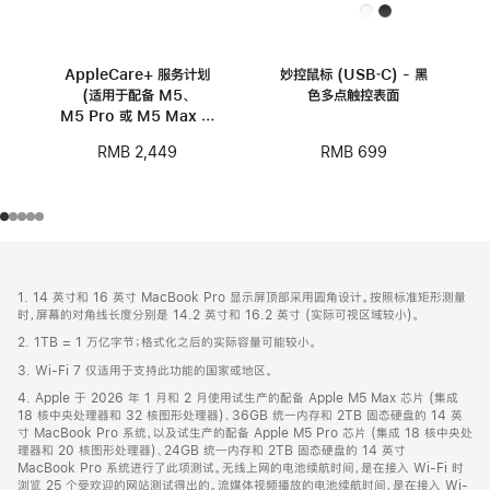
AppleCare+ 服务计划
妙控鼠标 (USB‑C) - 黑
(适用于配备 M5、
色多点触控表面
M5 Pro 或 M5 Max 芯
片的 14 英寸
RMB 699
RMB 2,449
MacBook Pro)
网
脚
注
页
1. 14 英寸和 16 英寸 MacBook Pro 显示屏顶部采用圆角设计。按照标准矩形测量
页
时，屏幕的对角线长度分别是 14.2 英寸和 16.2 英寸 (实际可视区域较小)。
脚
2. 1TB = 1 万亿字节；格式化之后的实际容量可能较小。
3. Wi-Fi 7 仅适用于支持此功能的国家或地区。
4. Apple 于 2026 年 1 月和 2 月使用试生产的配备 Apple M5 Max 芯片 (集成
18 核中央处理器和 32 核图形处理器)、36GB 统一内存和 2TB 固态硬盘的 14 英
寸 MacBook Pro 系统，以及试生产的配备 Apple M5 Pro 芯片 (集成 18 核中央处
理器和 20 核图形处理器)、24GB 统一内存和 2TB 固态硬盘的 14 英寸
MacBook Pro 系统进行了此项测试。无线上网的电池续航时间，是在接入 Wi-Fi 时
浏览 25 个受欢迎的网站测试得出的。流媒体视频播放的电池续航时间，是在接入 Wi-