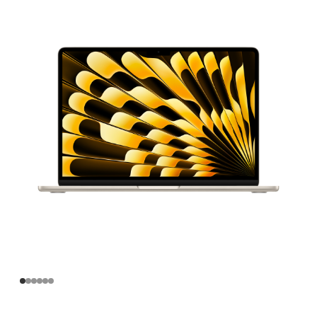
寸
MacBook
Air
Apple
M5
芯
片
(配
备
10
核
中
央
处
理
器
和
10