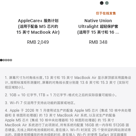
仅于在线发售
AppleCare+ 服务计划
Native Union
(适用于配备 M5 芯片的
Ultralight 超轻保护套
15 英寸 MacBook Air)
(适用于 15 英寸和 16 英
寸 MacBook)
RMB 2,049
RMB 348
网
脚
1. 屏幕尺寸为对角线长度。13 英寸和 15 英寸 MacBook Air 显示屏顶部采用圆角设
注
页
计。按照标准矩形测量时，屏幕的对角线长度分别是 13.6 英寸和 15.3 英寸 (实际可
页
视区域较小)。
脚
2. 1GB = 10 亿字节，1TB = 1 万亿字节；格式化之后的实际容量可能较小。
3. Wi-Fi 7 仅适用于支持此功能的国家或地区。
4. Apple 于 2026 年 1 月使用试生产的配备 Apple M5 芯片 (集成 10 核中央处理
器和 8 核图形处理器) 的 13 英寸 MacBook Air 系统，以及试生产的配备
Apple M5 芯片 (集成 10 核中央处理器和 10 核图形处理器) 的 15 英寸
MacBook Air 系统进行了此项测试，所有系统均配置 16GB 统一内存和 512GB 固
态硬盘。无线上网的电池续航时间，是在接入 Wi-Fi 时浏览 25 个受欢迎的网站测试得
出的。流媒体视频播放的电池续航时间，是在接入 Wi-Fi 时使用 Safari 浏览器播放