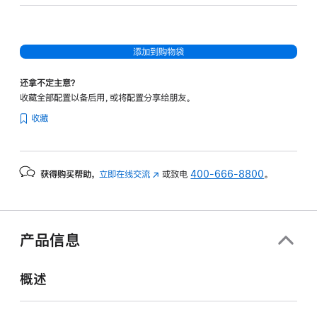
核
图
形
添加到购物袋
处
理
还拿不定主意？
器)
收藏全部配置以备后用，或将配置分享给朋友。
-
收藏
星
光
色
获得购买帮助，
立即在线交流
(在
或致电
400-666-8800
。
starlight
新
512gb
窗
的
口
分
中
产品信息
打
期
开)
付
概述
款
选