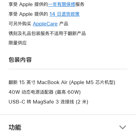
享受 Apple 提供的
一年有限保修
此
服务
操
享受 Apple 提供的
14 日退货政策
此
作
操
可另外购买
AppleCare
此
产品
将
作
操
镌刻及礼品包装服务不适用于翻新产品
打
将
作
开
限量供应
打
将
新
开
打
的
包装内容
新
开
窗
的
新
口。
窗
的
口。
翻新 15 英寸 MacBook Air (Apple M5 芯片机型)
窗
口。
40W 动态电源适配器 (最高 60W)
USB-C 转 MagSafe 3 连接线 (2 米)
功能