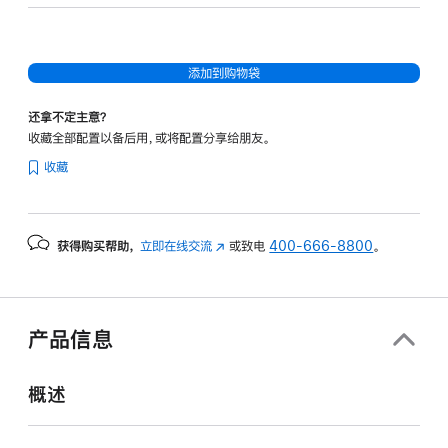
核
图
形
添加到购物袋
处
理
还拿不定主意？
器)
收藏全部配置以备后用，或将配置分享给朋友。
-
收藏
天
蓝
色
获得购买帮助，
立即在线交流
(在
或致电
400-666-8800
。
skyblue
新
512gb
窗
的
口
分
中
产品信息
打
期
开)
付
概述
款
选