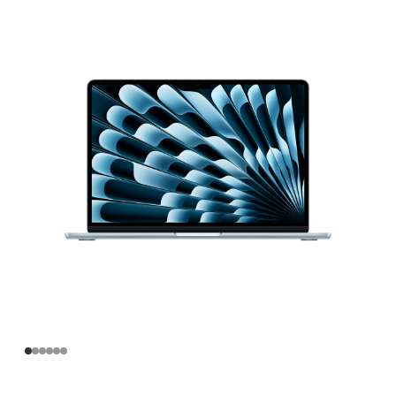
寸
MacBook
Air
Apple
M5
芯
片
(配
备
10
核
中
央
处
理
器
和
10