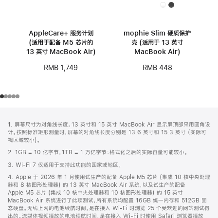
AppleCare+ 服务计划
mophie Slim 硬质保护
(适用于配备 M5 芯片的
壳 (适用于 13 英寸
13 英寸 MacBook Air)
MacBook Air)
RMB 1,749
RMB 448
网
脚
1. 屏幕尺寸为对角线长度。13 英寸和 15 英寸 MacBook Air 显示屏顶部采用圆角设
注
页
计。按照标准矩形测量时，屏幕的对角线长度分别是 13.6 英寸和 15.3 英寸 (实际可
页
视区域较小)。
脚
2. 1GB = 10 亿字节，1TB = 1 万亿字节；格式化之后的实际容量可能较小。
3. Wi-Fi 7 仅适用于支持此功能的国家或地区。
4. Apple 于 2026 年 1 月使用试生产的配备 Apple M5 芯片 (集成 10 核中央处理
器和 8 核图形处理器) 的 13 英寸 MacBook Air 系统，以及试生产的配备
Apple M5 芯片 (集成 10 核中央处理器和 10 核图形处理器) 的 15 英寸
MacBook Air 系统进行了此项测试，所有系统均配置 16GB 统一内存和 512GB 固
态硬盘。无线上网的电池续航时间，是在接入 Wi-Fi 时浏览 25 个受欢迎的网站测试得
出的。流媒体视频播放的电池续航时间，是在接入 Wi-Fi 时使用 Safari 浏览器播放