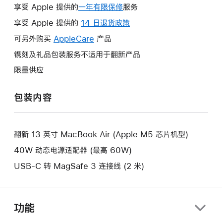
享受 Apple 提供的
一年有限保修
此
服务
操
享受 Apple 提供的
14 日退货政策
此
作
操
可另外购买
AppleCare
此
产品
将
作
操
镌刻及礼品包装服务不适用于翻新产品
打
将
作
开
限量供应
打
将
新
开
打
的
包装内容
新
开
窗
的
新
口。
窗
的
口。
翻新 13 英寸 MacBook Air (Apple M5 芯片机型)
窗
口。
40W 动态电源适配器 (最高 60W)
USB-C 转 MagSafe 3 连接线 (2 米)
功能