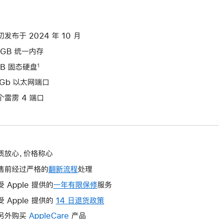
初发布于 2024 年 10 月
2GB 统一内存
TB 固态硬盘
1
0Gb 以太网端口
个雷雳 4 端口
质放心，价格称心
售前经过严格的
翻新流程
处理
受 Apple 提供的
一年有限保修
此
服务
操
受 Apple 提供的
14 日退货政策
此
作
操
另外购买
AppleCare
此
产品