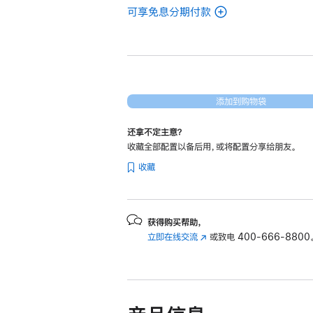
可享免息分期付款
(翻
新
Mac
mini
Apple
M4
添加到购物袋
芯
还拿不定主意？
片
收藏全部配置以备后用，或将配置分享给朋友。
(配
收藏
备
10
核
中
获得购买帮助，
立即在线交流
(在
或致电
400-666-8800
央
新
处
窗
理
口
器
中
和
打