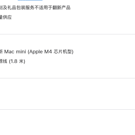
将
作
操
刻及礼品包装服务不适用于翻新产品
打
将
作
开
量供应
打
将
新
开
打
的
新
开
窗
的
新
口。
窗
的
 Mac mini (Apple M4 芯片机型)
口。
窗
线 (1.8 米)
口。