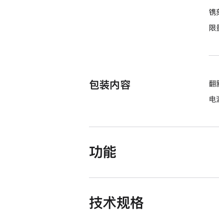
期
镌
付
限
款
选
项)
包装内容
翻新
电源
功能
技术规格