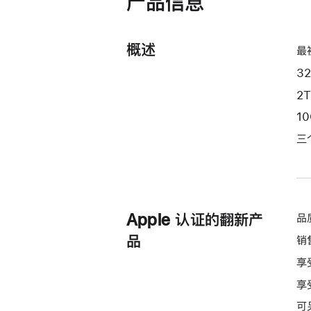
产品信息
开)
10
核
概述
图
最
形
3
处
2
理
1
器)
和
三
10Gb
以
太
网
Apple 认证的翻新产
品
端
口
品
销
silver
享
2tb
享
的
可
分