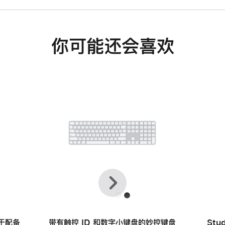
你可能还会喜欢
上
下
一
一
个
个
用于配备
带有触控 ID 和数字小键盘的妙控键盘
Stu