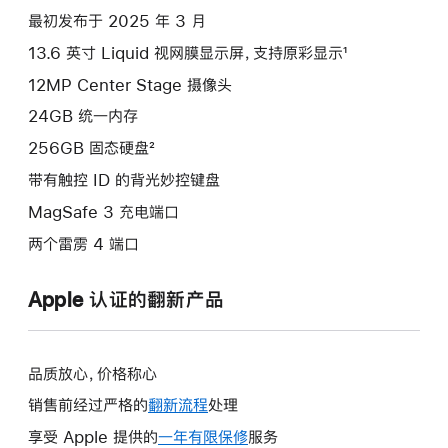
项)
最初发布于 2025 年 3 月
13.6 英寸 Liquid 视网膜显示屏，支持原彩显示¹
12MP Center Stage 摄像头
24GB 统一内存
256GB 固态硬盘²
带有触控 ID 的背光妙控键盘
MagSafe 3 充电端口
两个雷雳 4 端口
Apple 认证的翻新产品
品质放心，价格称心
销售前经过严格的
翻新流程
处理
享受 Apple 提供的
一年有限保修
此
服务