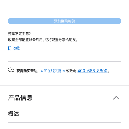
核
图
形
添加到购物袋
处
理
还拿不定主意？
器)
收藏全部配置以备后用，或将配置分享给朋友。
-
收藏
天
蓝
色
获得购买帮助，
立即在线交流
(在
或致电
400-666-8800
。
skyblue
新
256gb
窗
的
口
分
中
产品信息
打
期
开)
付
概述
款
选