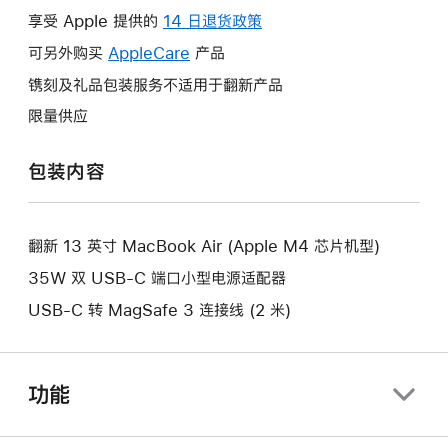
操
享受 Apple 提供的
14 日退货政策
此
作
操
可另外购买
AppleCare
此
产品
将
作
操
镌刻及礼品包装服务不适用于翻新产品
打
将
作
开
限量供应
打
将
新
开
打
的
包装内容
新
开
窗
的
新
口。
窗
的
口。
翻新 13 英寸 MacBook Air (Apple M4 芯片机型)
窗
口。
35W 双 USB-C 端口小型电源适配器
USB-C 转 MagSafe 3 连接线 (2 米)
功能