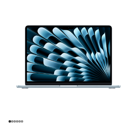
寸
MacBook
Air
Apple
M4
芯
片
(配
备
10
核
中
央
处
理
器
和
10