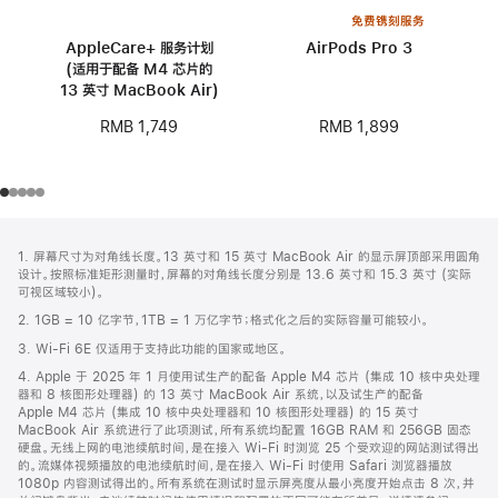
免费镌刻服务
AppleCare+ 服务计划
AirPods Pro 3
(适用于配备 M4 芯片的
13 英寸 MacBook Air)
RMB 1,899
RMB 1,749
网
脚
1. 屏幕尺寸为对角线长度。13 英寸和 15 英寸 MacBook Air 的显示屏顶部采用圆角
注
页
设计。按照标准矩形测量时，屏幕的对角线长度分别是 13.6 英寸和 15.3 英寸 (实际
页
可视区域较小)。
脚
2. 1GB = 10 亿字节，1TB = 1 万亿字节；格式化之后的实际容量可能较小。
3. Wi-Fi 6E 仅适用于支持此功能的国家或地区。
4. Apple 于 2025 年 1 月使用试生产的配备 Apple M4 芯片 (集成 10 核中央处理
器和 8 核图形处理器) 的 13 英寸 MacBook Air 系统，以及试生产的配备
Apple M4 芯片 (集成 10 核中央处理器和 10 核图形处理器) 的 15 英寸
MacBook Air 系统进行了此项测试，所有系统均配置 16GB RAM 和 256GB 固态
硬盘。无线上网的电池续航时间，是在接入 Wi-Fi 时浏览 25 个受欢迎的网站测试得出
的。流媒体视频播放的电池续航时间，是在接入 Wi-Fi 时使用 Safari 浏览器播放
1080p 内容测试得出的。所有系统在测试时显示屏亮度从最小亮度开始点击 8 次，并