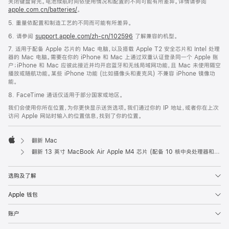
关闭键盘背光。电池续航时间依使用情况和配置的不同可能有所差异。详情请参阅
apple.com.cn/batteries/
。
5. 重量依配置和制造工艺的不同而可能有所差异。
6. 请参阅
support.apple.com/zh-cn/102596
了解兼容的机型。
7. 适用于配备 Apple 芯片的 Mac 电脑，以及搭载 Apple T2 安全芯片和 Intel 处理
器的 Mac 电脑。需要在你的 iPhone 和 Mac 上通过双重认证登录同一个 Apple 账
户；iPhone 和 Mac 应彼此接近并均开启蓝牙和无线局域网功能，且 Mac 未使用隔空
播放或随航功能。某些 iPhone 功能 (比如摄像头和麦克风) 不兼容 iPhone 镜像功
能。
8. FaceTime 通话仅适用于部分国家或地区。
我们会使用你所在位置，为你更快显示送货选项。我们通过你的 IP 地址，或者你在上次
访问 Apple 网站时输入的位置信息，找到了你的位置。
翻新 Mac
Apple
翻新 13 英寸 MacBook Air Apple M4 芯片 (配备 10 核中央处理器和 10 核图形处理器) - 天蓝色
选购及了解
Apple 钱包
账户