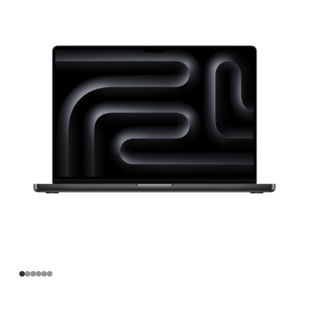
寸
MacBook
Pro
Apple
M4
Max
芯
片
(配
备
16
核
中
央
处
理
器
和