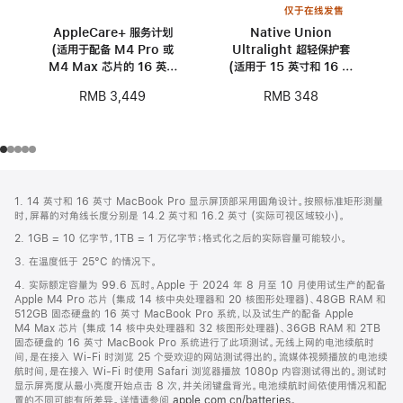
仅于在线发售
AppleCare+ 服务计划
Native Union
(适用于配备 M4 Pro 或
Ultralight 超轻保护套
M4 Max 芯片的 16 英寸
(适用于 15 英寸和 16 英
MacBook Pro)
寸 MacBook)
RMB 3,449
RMB 348
网
脚
1. 14 英寸和 16 英寸 MacBook Pro 显示屏顶部采用圆角设计。按照标准矩形测量
注
页
时，屏幕的对角线长度分别是 14.2 英寸和 16.2 英寸 (实际可视区域较小)。
页
2. 1GB = 10 亿字节，1TB = 1 万亿字节；格式化之后的实际容量可能较小。
脚
3. 在温度低于 25°C 的情况下。
4. 实际额定容量为 99.6 瓦时。Apple 于 2024 年 8 月至 10 月使用试生产的配备
Apple M4 Pro 芯片 (集成 14 核中央处理器和 20 核图形处理器)、48GB RAM 和
512GB 固态硬盘的 16 英寸 MacBook Pro 系统，以及试生产的配备 Apple
M4 Max 芯片 (集成 14 核中央处理器和 32 核图形处理器)、36GB RAM 和 2TB
固态硬盘的 16 英寸 MacBook Pro 系统进行了此项测试。无线上网的电池续航时
间，是在接入 Wi-Fi 时浏览 25 个受欢迎的网站测试得出的。流媒体视频播放的电池续
航时间，是在接入 Wi-Fi 时使用 Safari 浏览器播放 1080p 内容测试得出的。测试时
显示屏亮度从最小亮度开始点击 8 次，并关闭键盘背光。电池续航时间依使用情况和配
置的不同可能有所差异。详情请参阅
apple.com.cn/batteries
。