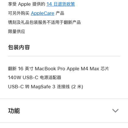
操
享受 Apple 提供的
14 日退货政策
此
作
操
可另外购买
AppleCare
此
产品
将
作
操
镌刻及礼品包装服务不适用于翻新产品
打
将
作
开
限量供应
打
将
新
开
打
的
包装内容
新
开
窗
的
新
口。
窗
的
口。
翻新 16 英寸 MacBook Pro Apple M4 Max 芯片
窗
口。
140W USB-C 电源适配器
USB-C 转 MagSafe 3 连接线 (2 米)
功能