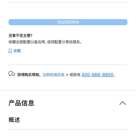
40
核
图
添加到购物袋
形
处
还拿不定主意？
理
收藏全部配置以备后用，或将配置分享给朋友。
器)
收藏
-
深
空
获得购买帮助，
立即在线交流
(在
或致电
400-666-8800
。
黑
新
色
窗
spaceblack
口
1tb
中
产品信息
打
的
开)
分
概述
期
付