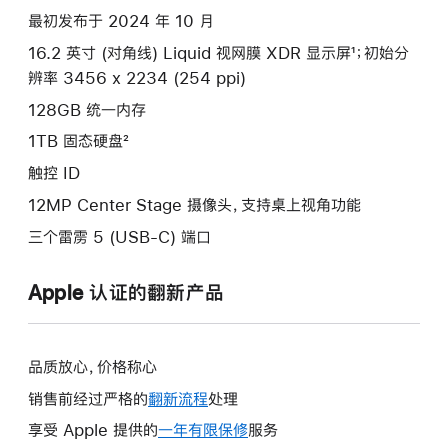
款
最初发布于 2024 年 10 月
选
16.2 英寸 (对角线) Liquid 视网膜 XDR 显示屏¹；初始分
项)
辨率 3456 x 2234 (254 ppi)
128GB 统一内存
1TB 固态硬盘²
触控 ID
12MP Center Stage 摄像头，支持桌上视角功能
三个雷雳 5 (USB-C) 端口
Apple 认证的翻新产品
品质放心，价格称心
销售前经过严格的
翻新流程
处理
享受 Apple 提供的
一年有限保修
此
服务