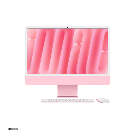
英
寸
iMac
Apple
M4
芯
片
(配
备
10
核
中
央
处
理
器
和
10