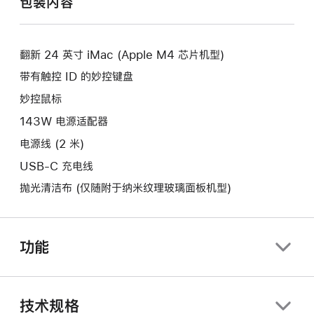
包装内容
新
开
窗
的
新
口。
窗
的
口。
翻新 24 英寸 iMac (Apple M4 芯片机型)
窗
口。
带有触控 ID 的妙控键盘
妙控鼠标
143W 电源适配器
电源线 (2 米)
USB-C 充电线
抛光清洁布 (仅随附于纳米纹理玻璃面板机型)
功能
技术规格