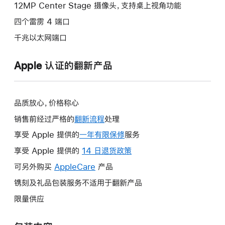
12MP Center Stage 摄像头，支持桌上视角功能
四个雷雳 4 端口
千兆以太网端口
Apple 认证的翻新产品
品质放心，价格称心
销售前经过严格的
翻新流程
处理
享受 Apple 提供的
一年有限保修
此
服务
操
享受 Apple 提供的
14 日退货政策
此
作
操
可另外购买
AppleCare
此
产品
将
作
操
镌刻及礼品包装服务不适用于翻新产品
打
将
作
开
限量供应
打
将
新
开
打
的