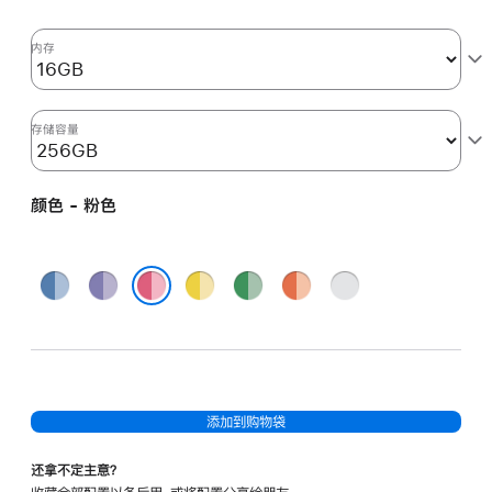
核
图
内存
形
处
理
存储容量
器)
以
颜色 - 粉色
及
千
兆
蓝
紫
黄
绿
橙
银
以
色
色
色
色
色
色
粉色
太
网
端
口
添加到购物袋
和
纳
还拿不定主意？
米