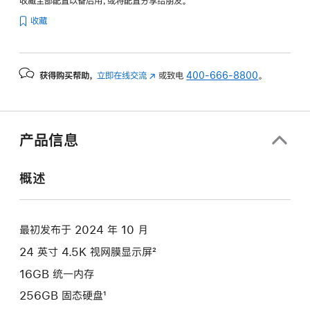
收藏全部配置以备后用，或将配置分享给朋友。
纹
收藏
理
玻
璃
获得购买帮助，
立即在线交流
(在
或致电
400-666-8800
。
面
新
板
窗
-
口
粉
中
产品信息
色
打
开)
pink
概述
256gb
的
分
最初发布于 2024 年 10 月
期
24 英寸 4.5K 视网膜显示屏²
付
款
16GB 统一内存
选
256GB 固态硬盘¹
项)