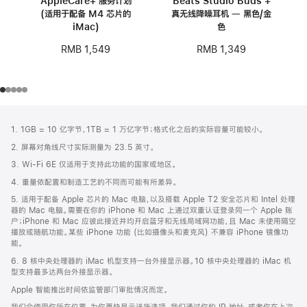
AppleCare+ 服务计划
Beats Studio Buds +
(适用于配备 M4 芯片的
真无线降噪耳机 — 黑色/金
iMac)
色
RMB 1,549
RMB 1,349
网
脚
1. 1GB = 10 亿字节，1TB = 1 万亿字节；格式化之后的实际容量可能较小。
注
页
2. 屏幕对角线尺寸实际测量为 23.5 英寸。
页
3. Wi-Fi 6E 仅适用于支持此功能的国家或地区。
脚
4. 重量依配置和制造工艺的不同而可能有所差异。
5. 适用于配备 Apple 芯片的 Mac 电脑，以及搭载 Apple T2 安全芯片和 Intel 处理
器的 Mac 电脑。需要在你的 iPhone 和 Mac 上通过双重认证登录同一个 Apple 账
户；iPhone 和 Mac 应彼此接近并均开启蓝牙和无线局域网功能，且 Mac 未使用隔空
播放或随航功能。某些 iPhone 功能 (比如摄像头和麦克风) 不兼容 iPhone 镜像功
能。
6. 8 核中央处理器的 iMac 机型支持一台外接显示器。10 核中央处理器的 iMac 机
型支持最多达两台外接显示器。
Apple 智能推出时间依监管部门审批情况而定。