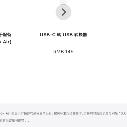
上
下
一
一
个
个
用于配备
USB-C 转 USB 转换器
 Air)
RMB 145
Book Air 的显示屏顶部均采用圆角设计。按照标准矩形测量时，屏幕的对角线长度分别是 13.6 
化之后的实际容量可能较小。