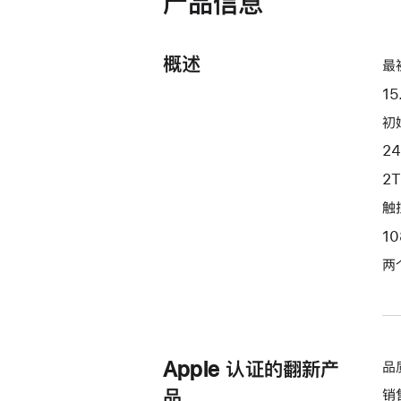
产品信息
开)
器
和
概述
10 核
最
图
15
形
初始
处
2
理
器)
2
-
触控
午
1
夜
色
两
midnight
2tb
的
分
Apple 认证的翻新产
品
期
品
销
付