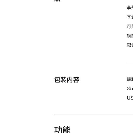
款
享
选
享
项)
可
镌
限
包装内容
翻新
3
US
功能