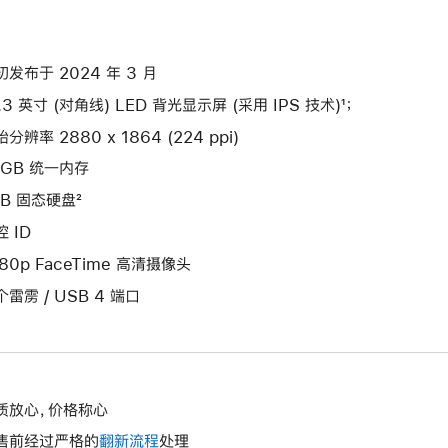
初发布于 2024 年 3 月
.3 英寸 (对角线) LED 背光显示屏 (采用 IPS 技术)¹；
分辨率 2880 x 1864 (224 ppi)
4GB 统一内存
TB 固态硬盘²
 ID
080p FaceTime 高清摄像头
个雷雳 / USB 4 端口
质放心，价格称心
售前经过严格的
翻新流程
处理