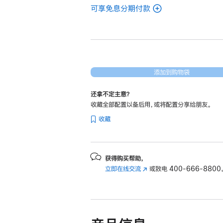
可享免息分期付款
(翻
新
15
英
寸
MacBook
添加到购物袋
Air
还拿不定主意？
Apple
收藏全部配置以备后用，或将配置分享给朋友。
M3
收藏
芯
片
(配
备
获得购买帮助，
立即在线交流
(在
或致电
400-666-8800
8 核
新
中
窗
央
口
处
中
理
打