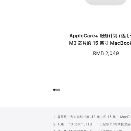
AppleCare+ 服务计划 (适
M3 芯片的 15 英寸 MacBook
RMB 2,049
网
脚
1. 屏幕尺寸为对角线长度。13 英寸和 15 英寸 Mac
注
页
2. 1GB = 10 亿字节，1TB = 1 万亿字节；格式
页