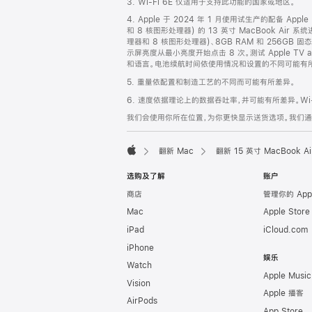
3. Wi-Fi 6E 仅适用于支持此功能的国家或地区。
脚
4. Apple 于 2024 年 1 月使用试生产的配备 App
和 8 核图形处理器) 的 13 英寸 MacBook Air 
理器和 8 核图形处理器)、8GB RAM 和 256GB
示屏亮度从最小亮度开始点击 8 次。测试 Apple 
和语言。电池续航时间依使用情况和设置的不同可能有所差异。详情
5. 重量依配置和制造工艺的不同而可能有所差异。
6. 速度依据理论上的数据吞吐率，并可能有所差异。Wi-
我们会使用你所在位置，为你更快显示送货选项。我们通过你
翻新 Mac
翻新 15 英寸 MacBook 
Apple
选购及了解
账户
商店
管理你的 App
Mac
Apple Stor
iPad
iCloud.com
iPhone
娱乐
Watch
Apple Music
Vision
Apple 播客
AirPods
App Store