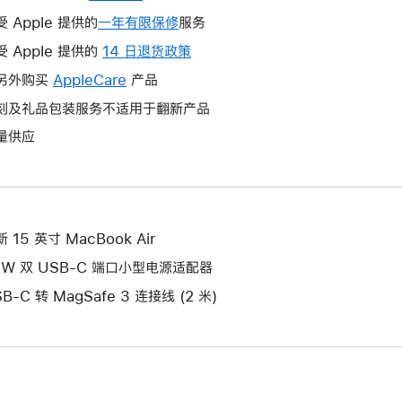
受 Apple 提供的
一年有限保修
此
服务
操
受 Apple 提供的
14 日退货政策
此
作
操
另外购买
AppleCare
此
产品
将
作
操
刻及礼品包装服务不适用于翻新产品
打
将
作
开
量供应
打
将
新
开
打
的
新
开
窗
的
新
口。
窗
的
 15 英寸 MacBook Air
口。
窗
5W 双 USB-C 端口小型电源适配器
口。
B-C 转 MagSafe 3 连接线 (2 米)