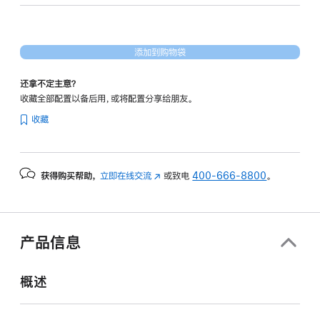
形
处
理
添加到购物袋
器)
-
还拿不定主意？
深
收藏全部配置以备后用，或将配置分享给朋友。
空
收藏
灰
色
space_gray
获得购买帮助，
立即在线交流
(在
或致电
400-666-8800
。
1tb
新
的
窗
分
口
期
中
产品信息
打
付
开)
款
概述
选
项)