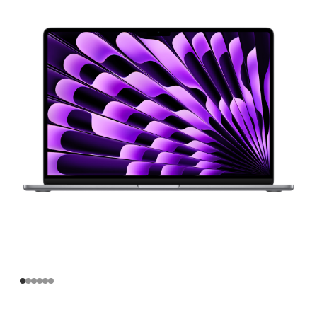
寸
MacBook
Air
Apple
M3
芯
片
(配
备
8 核
中
央
处
理
器
和
10 核
图