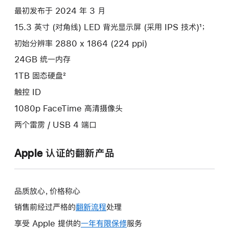
最初发布于 2024 年 3 月
15.3 英寸 (对角线) LED 背光显示屏 (采用 IPS 技术)¹；
初始分辨率 2880 x 1864 (224 ppi)
24GB 统一内存
1TB 固态硬盘²
触控 ID
1080p FaceTime 高清摄像头
两个雷雳 / USB 4 端口
Apple 认证的翻新产品
品质放心，价格称心
销售前经过严格的
翻新流程
处理
享受 Apple 提供的
一年有限保修
此
服务