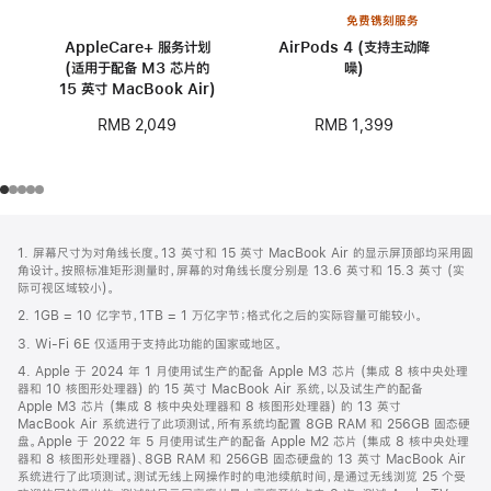
免费镌刻服务
AppleCare+ 服务计划
AirPods 4 (支持主动降
(适用于配备 M3 芯片的
噪)
15 英寸 MacBook Air)
RMB 1,399
RMB 2,049
网
脚
1. 屏幕尺寸为对角线长度。13 英寸和 15 英寸 MacBook Air 的显示屏顶部均采用圆
注
页
角设计。按照标准矩形测量时，屏幕的对角线长度分别是 13.6 英寸和 15.3 英寸 (实
页
际可视区域较小)。
脚
2. 1GB = 10 亿字节，1TB = 1 万亿字节；格式化之后的实际容量可能较小。
3. Wi-Fi 6E 仅适用于支持此功能的国家或地区。
4. Apple 于 2024 年 1 月使用试生产的配备 Apple M3 芯片 (集成 8 核中央处理
器和 10 核图形处理器) 的 15 英寸 MacBook Air 系统，以及试生产的配备
Apple M3 芯片 (集成 8 核中央处理器和 8 核图形处理器) 的 13 英寸
MacBook Air 系统进行了此项测试，所有系统均配置 8GB RAM 和 256GB 固态硬
盘。Apple 于 2022 年 5 月使用试生产的配备 Apple M2 芯片 (集成 8 核中央处理
器和 8 核图形处理器)、8GB RAM 和 256GB 固态硬盘的 13 英寸 MacBook Air
系统进行了此项测试。测试无线上网操作时的电池续航时间，是通过无线浏览 25 个受