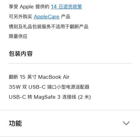
操
享受 Apple 提供的
14 日退货政策
此
作
操
可另外购买
AppleCare
此
产品
将
作
操
镌刻及礼品包装服务不适用于翻新产品
打
将
作
开
限量供应
打
将
新
开
打
的
包装内容
新
开
窗
的
新
口。
窗
的
口。
翻新 15 英寸 MacBook Air
窗
口。
35W 双 USB-C 端口小型电源适配器
USB-C 转 MagSafe 3 连接线 (2 米)
功能