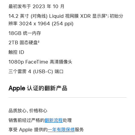
项)
最初发布于 2023 年 10 月
14.2 英寸 (对角线) Liquid 视网膜 XDR 显示屏¹；初始分
辨率 3024 x 1964 (254 ppi)
18GB 统一内存
2TB 固态硬盘²
触控 ID
1080p FaceTime 高清摄像头
三个雷雳 4 (USB-C) 端口
Apple 认证的翻新产品
品质放心，价格称心
销售前经过严格的
翻新流程
处理
享受 Apple 提供的
一年有限保修
此
服务