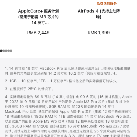
免费镌刻服务
AppleCare+ 服务计划
AirPods 4 (支持主动降
(适用于配备 M3 芯片的
噪)
14 英寸
MacBook Pro)
RMB 1,399
RMB 2,449
网
脚
1. 14 英寸和 16 英寸 MacBook Pro 显示屏顶部采用圆角设计。按照标准矩形测量
注
页
时，屏幕的对角线长度分别是 14.2 英寸和 16.2 英寸 (实际可视区域较小)。
页
2. 1GB = 10 亿字节，1TB = 1 万亿字节；格式化之后的实际容量可能较小。
脚
3. 在温度低于 25°C 的情况下。
4. 实际额定容量为 69.6 瓦时 (14 英寸机型) 或 99.6 瓦时 (16 英寸机型)。Apple
于 2023 年 9 月和 10 月使用试生产的配备 Apple M3 Pro 芯片 (集成 8 核中央
处理器和 10 核图形处理器)、8GB RAM 和 512GB 固态硬盘的 14 英寸
MacBook Pro 系统，试生产的配备 Apple M3-Pro 芯片 (集成 12 核中央处理器和
18 核图形处理器)、18GB RAM 和 1TB 固态硬盘的 14 英寸 MacBook Pro 系统，
以及试生产的配备 Apple M3 Pro 芯片 (集成 12 核中央处理器和 18 核图形处理
器)、36GB RAM 和 512GB 固态硬盘的 16 英寸 MacBook Pro 系统进行了此项
测试。测试无线上网操作时的电池续航时间，是通过无线浏览 25 个受欢迎的网站得出
的，测试时显示屏亮度从最小亮度开始点击 8 次。测试 Apple TV app 影片播放时的