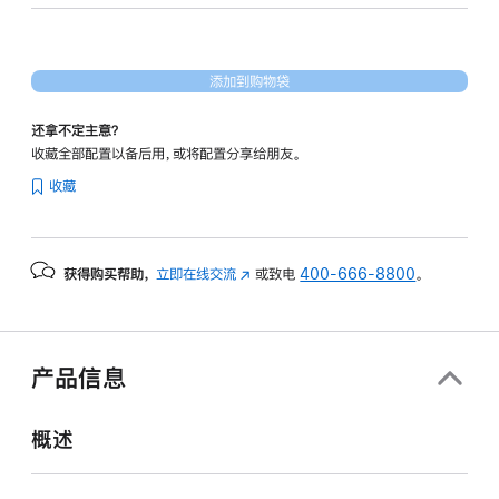
14
核
图
添加到购物袋
形
处
还拿不定主意？
理
收藏全部配置以备后用，或将配置分享给朋友。
器)
收藏
-
银
色
获得购买帮助，
立即在线交流
(在
或致电
400-666-8800
。
silver
新
2tb
窗
的
口
分
中
产品信息
打
期
开)
付
概述
款
选