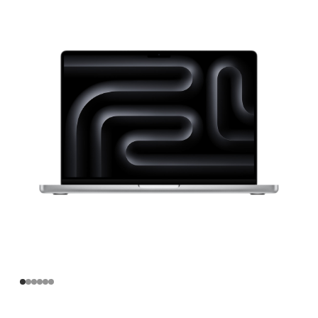
寸
MacBook
Pro
Apple
M3
Pro
芯
片
(配
备
11
核
中
央
处
理
器
和