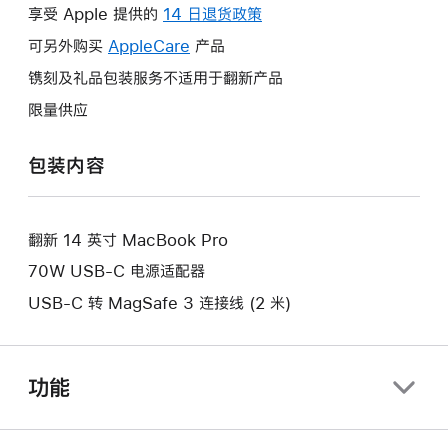
操
享受 Apple 提供的
14 日退货政策
此
作
操
可另外购买
AppleCare
此
产品
将
作
操
镌刻及礼品包装服务不适用于翻新产品
打
将
作
开
限量供应
打
将
新
开
打
的
包装内容
新
开
窗
的
新
口。
窗
的
口。
翻新 14 英寸 MacBook Pro
窗
口。
70W USB-C 电源适配器
USB-C 转 MagSafe 3 连接线 (2 米)
功能