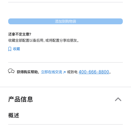
30
核
图
添加到购物袋
形
处
还拿不定主意？
理
收藏全部配置以备后用，或将配置分享给朋友。
器)
收藏
-
银
色
获得购买帮助，
立即在线交流
(在
或致电
400-666-8800
。
silver
新
2tb
窗
的
口
分
中
产品信息
打
期
开)
付
概述
款
选