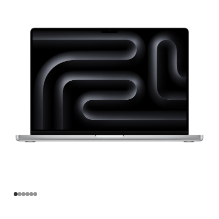
寸
MacBook
Pro
Apple
M3
Max
芯
片
(配
备
14
核
中
央
处
理
器
和