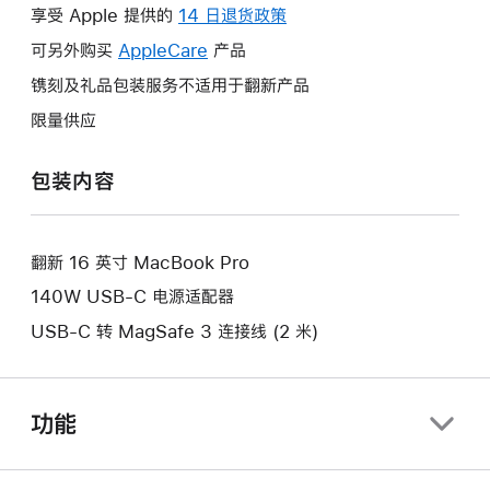
操
享受 Apple 提供的
14 日退货政策
此
作
操
可另外购买
AppleCare
此
产品
将
作
操
镌刻及礼品包装服务不适用于翻新产品
打
将
作
开
限量供应
打
将
新
开
打
的
包装内容
新
开
窗
的
新
口。
窗
的
口。
翻新 16 英寸 MacBook Pro
窗
口。
140W USB-C 电源适配器
USB-C 转 MagSafe 3 连接线 (2 米)
功能