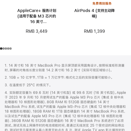
免费镌刻服务
AppleCare+ 服务计划
AirPods 4 (支持主动降
(适用于配备 M3 芯片的
噪)
16 英寸
MacBook Pro)
RMB 1,399
RMB 3,449
网
脚
1. 14 英寸和 16 英寸 MacBook Pro 显示屏顶部采用圆角设计。按照标准矩形测量
注
页
时，屏幕的对角线长度分别是 14.2 英寸和 16.2 英寸 (实际可视区域较小)。
页
2. 1GB = 10 亿字节，1TB = 1 万亿字节；格式化之后的实际容量可能较小。
脚
3. 在温度低于 25°C 的情况下。
4. 实际额定容量为 69.6 瓦时 (14 英寸机型) 或 99.6 瓦时 (16 英寸机型)。Apple
于 2023 年 9 月和 10 月使用试生产的配备 Apple M3 Pro 芯片 (集成 8 核中央
处理器和 10 核图形处理器)、8GB RAM 和 512GB 固态硬盘的 14 英寸
MacBook Pro 系统，试生产的配备 Apple M3-Pro 芯片 (集成 12 核中央处理器和
18 核图形处理器)、18GB RAM 和 1TB 固态硬盘的 14 英寸 MacBook Pro 系统，
以及试生产的配备 Apple M3 Pro 芯片 (集成 12 核中央处理器和 18 核图形处理
器)、36GB RAM 和 512GB 固态硬盘的 16 英寸 MacBook Pro 系统进行了此项
测试。测试无线上网操作时的电池续航时间，是通过无线浏览 25 个受欢迎的网站得出
的，测试时显示屏亮度从最小亮度开始点击 8 次。测试 Apple TV app 影片播放时的