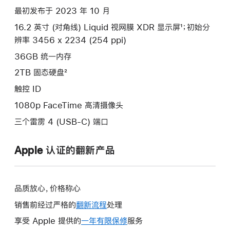
项)
最初发布于 2023 年 10 月
16.2 英寸 (对角线) Liquid 视网膜 XDR 显示屏¹；初始分
辨率 3456 x 2234 (254 ppi)
36GB 统一内存
2TB 固态硬盘²
触控 ID
1080p FaceTime 高清摄像头
三个雷雳 4 (USB-C) 端口
Apple 认证的翻新产品
品质放心，价格称心
销售前经过严格的
翻新流程
处理
享受 Apple 提供的
一年有限保修
此
服务