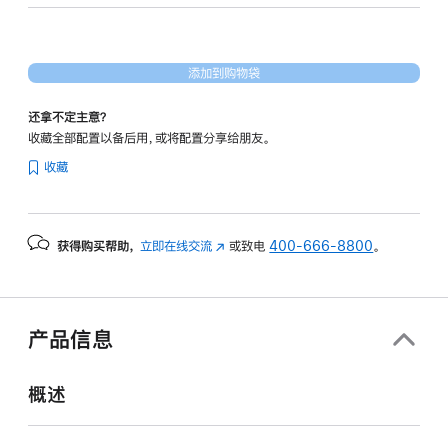
图
形
处
添加到购物袋
理
器)
还拿不定主意？
-
收藏全部配置以备后用，或将配置分享给朋友。
蓝
收藏
色
blue
2tb
获得购买帮助，
立即在线交流
(在
或致电
400-666-8800
。
的
新
分
窗
期
口
付
中
产品信息
打
款
开)
选
概述
项)