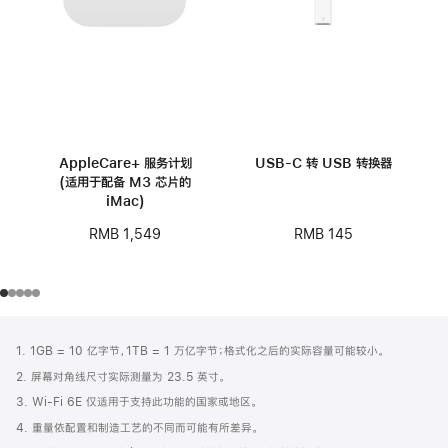
AppleCare+ 服务计划
USB-C 转 USB 转换器
(适用于配备 M3 芯片的
iMac)
RMB 145
RMB 1,549
网
脚
1. 1GB = 10 亿字节，1TB = 1 万亿字节；格式化之后的实际容量可能较小。
注
页
2. 屏幕对角线尺寸实际测量为 23.5 英寸。
页
3. Wi-Fi 6E 仅适用于支持此功能的国家或地区。
脚
4. 重量依配置和制造工艺的不同而可能有所差异。