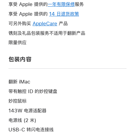
享受 Apple 提供的
一年有限保修
此
服务
操
享受 Apple 提供的
14 日退货政策
此
作
操
可另外购买
AppleCare
此
产品
将
作
操
镌刻及礼品包装服务不适用于翻新产品
打
将
作
开
限量供应
打
将
新
开
打
的
包装内容
新
开
窗
的
新
口。
窗
的
口。
翻新 iMac
窗
口。
带有触控 ID 的妙控键盘
妙控鼠标
143W 电源适配器
电源线 (2 米)
USB-C 转闪电连接线