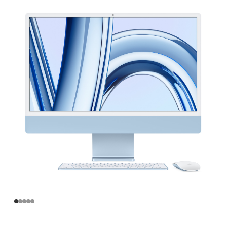
寸
iMac
Apple
M3
芯
片
(配
备
8
核
中
央
处
理
器
和
10
核