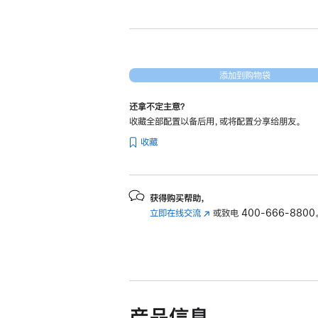
新
24
英
寸
iMac
添加到购物袋
Apple
还拿不定主意？
M3
收藏全部配置以备后用，或将配置分享给朋友。
芯
收藏
片
(配
备
8
获得购买帮助，
立即在线交流
(在
或致电
400-666-8800
核
新
中
窗
央
口
处
中
理
打
开)
器
产品信息