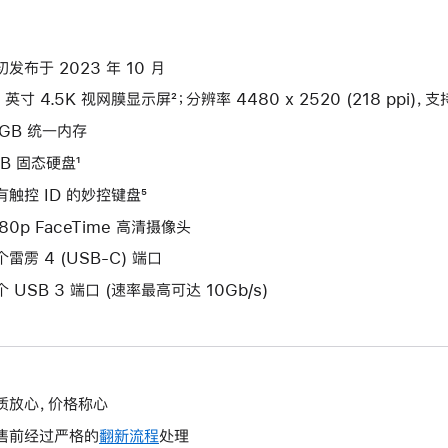
初发布于 2023 年 10 月
 英寸 4.5K 视网膜显示屏²；分辨率 4480 x 2520 (218 ppi)，支
6GB 统一内存
TB 固态硬盘¹
有触控 ID 的妙控键盘⁵
080p FaceTime 高清摄像头
个雷雳 4 (USB-C) 端口
个 USB 3 端口 (速率最高可达 10Gb/s)
质放心，价格称心
售前经过严格的
翻新流程
处理