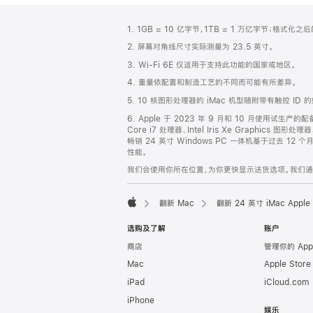
网
脚
1. 1GB = 10 亿字节，1TB = 1 万亿字节；格式
注
页
2. 屏幕对角线尺寸实际测量为 23.5 英寸。
页
3. Wi-Fi 6E 仅适用于支持此功能的国家或地区。
脚
4. 重量依配置和制造工艺的不同而可能有所差异。
5. 10 核图形处理器的 iMac 机型随附带有触控 ID 
6. Apple 于 2023 年 9 月和 10 月使用试生产的
Core i7 处理器、Intel Iris Xe Graphics
畅销 24 英寸 Windows PC 一体机基于过去 12 
性能。
我们会使用你所在位置，为你更快显示送货选项。我们通过你
翻新 Mac
翻新 24 英寸 iMac App
Apple
选购及了解
账户
商店
管理你的 App
Mac
Apple Stor
iPad
iCloud.com
iPhone
娱乐