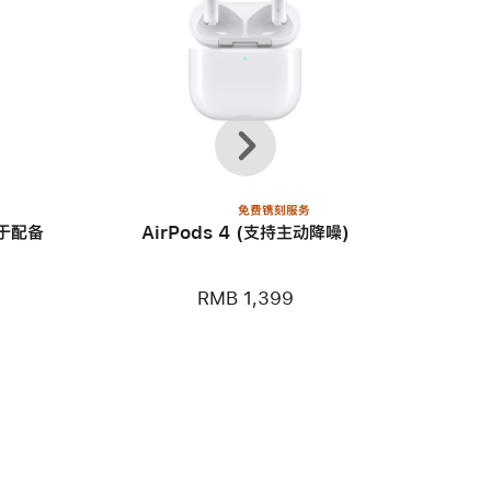
上
下
一
一
个
个
免费镌刻服务
用于配备
AirPods 4 (支持主动降噪)
RMB 1,399