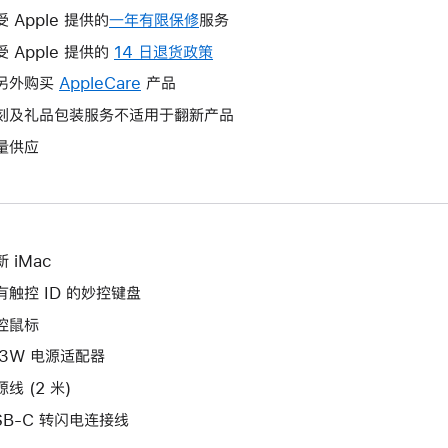
受 Apple 提供的
一年有限保修
此
服务
操
受 Apple 提供的
14 日退货政策
此
作
操
另外购买
AppleCare
此
产品
将
作
操
刻及礼品包装服务不适用于翻新产品
打
将
作
开
量供应
打
将
新
开
打
的
新
开
窗
的
新
口。
窗
的
 iMac
口。
窗
有触控 ID 的妙控键盘
口。
控鼠标
43W 电源适配器
线 (2 米)
SB-C 转闪电连接线