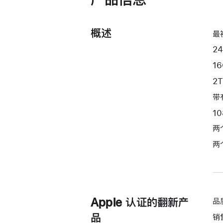
和
10
核
概述
最
图
24
形
处
1
理
2
器)
带
-
1
银
色
两
silver
两
2tb
的
分
期
Apple 认证的翻新产
品
付
款
品
销