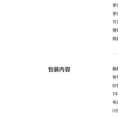
选
享
项)
享
可
镌
限
包装内容
翻新
带
妙
1
电源
U