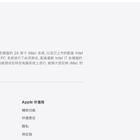
固态硬盘的 24 英寸 iMac 系统，以及已上市的配备 Intel
 的 PC 系统进行了此项测试。配备最新 Intel i7 处理器的
000。性能测试在特定电脑系统上进行，能够大致反映 iMac 的
Apple 价值观
辅助功能
环境责任
隐私
供应链