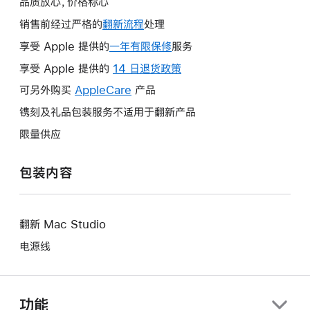
品质放心，价格称心
销售前经过严格的
翻新流程
处理
享受 Apple 提供的
一年有限保修
此
服务
操
享受 Apple 提供的
14 日退货政策
此
作
操
可另外购买
AppleCare
此
产品
将
作
操
镌刻及礼品包装服务不适用于翻新产品
打
将
作
开
限量供应
打
将
新
开
打
的
包装内容
新
开
窗
的
新
口。
窗
的
口。
翻新 Mac Studio
窗
口。
电源线
功能