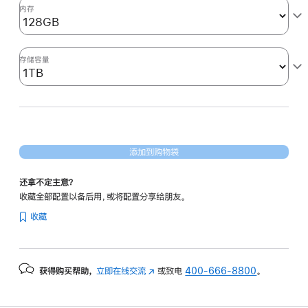
形
内存
处
理
器)
存储容量
1tb
的
分
期
付
添加到购物袋
款
选
还拿不定主意？
项)
收藏全部配置以备后用，或将配置分享给朋友。
收藏
获得购买帮助，
立即在线交流
(在
或致电
400-666-8800
。
新
窗