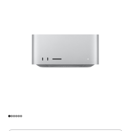
Apple
M2
Ultra
芯
片
(配
备
24
核
中
央
处
理
器
和
60
核
图