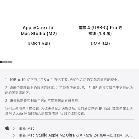
AppleCare+ for
雷雳 4 (USB‑C) Pro 连
Mac Studio (M2)
接线 (1.8 米)
RMB 1,549
RMB 949
网
脚
1. 1GB = 10 亿字节，1TB = 1 万亿字节；格式化之后的实际容量可能较小。
注
页
2. 速度依据理论上的数据吞吐率，并可能有所差异。Wi-Fi 6E 连接仅适用于支持此功
页
能的国家或地区。
脚
3. 重量依配置和制造工艺的不同而可能有所差异。
我们会使用你所在位置，为你更快显示送货选项。我们通过你的 IP 地址，或者你在上次
访问 Apple 网站时输入的位置信息，找到了你的位置。
翻新 Mac
Apple
翻新 Mac Studio Apple M2 Ultra 芯片 (配备 24 核中央处理器和 60 核图形处理器)