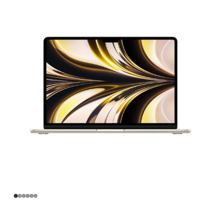
寸
MacBook
Air
Apple
M2
芯
片
(配
备
8
核
中
央
处
理
器
和
10