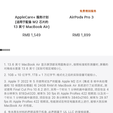
免费镌刻服务
AppleCare+ 服务计划
AirPods Pro 3
(适用于配备 M2 芯片的
13 英寸 MacBook Air)
RMB 1,899
RMB 1,549
网
脚
1. 13.6 英寸 MacBook Air 显示屏顶部采用圆角设计。按照标准矩形测量时，屏幕的
注
页
对角线长度是 13.6 英寸 (实际可视区域较小)。
页
2. 1GB = 10 亿字节，1TB = 1 万亿字节；格式化之后的实际容量可能较小。
脚
3. Apple 于 2022 年 5 月使用试生产的配备 Apple M2 芯片 (集成 8 核中央处理
器和 10 核图形处理器) 和 24GB RAM 的 MacBook Air 系统进行了此项测试。测
试使用 Final Cut Pro 10.6.2 进行，采用一个时长 1 分钟的画中画项目，项目包含 4
条分辨率为 8192x4320、帧率为 30 fps 的 Apple ProRes 422 视频流；以及另一
个时长 1 分钟的画中画项目，项目包含 20 条分辨率为 3840x2160、帧率为 29.97
fps 的 Apple ProRes 422 视频流。性能测试在特定电脑系统上进行，能够大致反映
MacBook Air 的性能。
4. 有关再生材料的声明适用于机身，此声明基于 UL LLC 的审核结果。