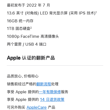
项)
最初发布于 2022 年 7 月
13.6 英寸 (对角线) LED 背光显示屏 (采用 IPS 技术)
1
16GB 统一内存
1TB 固态硬盘
2
1080p FaceTime 高清摄像头
两个雷雳 / USB 4 端口
Apple 认证的翻新产品
品质放心，价格称心
销售前经过严格的
翻新流程
处理
享受 Apple 提供的
一年有限保修
此
服务
操
享受 Apple 提供的
14 日退货政策
此
作
操
可另外购买
AppleCare
此
产品