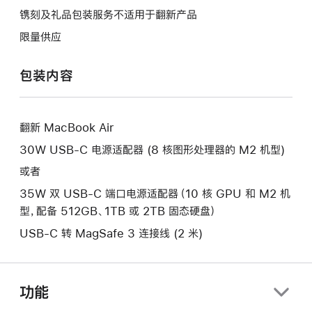
将
作
操
镌刻及礼品包装服务不适用于翻新产品
打
将
作
开
限量供应
打
将
新
开
打
的
包装内容
新
开
窗
的
新
口。
窗
的
口。
翻新 MacBook Air
窗
口。
30W USB-C 电源适配器 (8 核图形处理器的 M2 机型)
或者
35W 双 USB-C 端口电源适配器（10 核 GPU 和 M2 机
型，配备 512GB、1TB 或 2TB 固态硬盘）
USB-C 转 MagSafe 3 连接线 (2 米)
功能