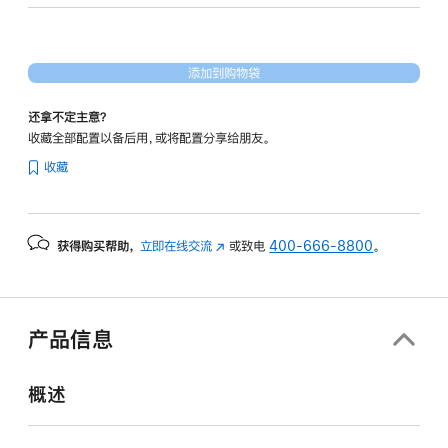
核
图
形
添加到购物袋
处
理
还拿不定主意？
器)
收藏全部配置以备后用，或将配置分享给朋友。
-
收藏
星
光
色
获得购买帮助，
立即在线交流
(在
或致电
400-666-8800
。
starlight
新
1tb
窗
的
口
分
中
产品信息
打
期
开)
付
概述
款
选