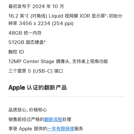
款
最初发布于 2024 年 10 月
选
16.2 英寸 (对角线) Liquid 视网膜 XDR 显示屏¹；初始分
项)
辨率 3456 x 2234 (254 ppi)
48GB 统一内存
512GB 固态硬盘²
触控 ID
12MP Center Stage 摄像头，支持桌上视角功能
三个雷雳 5 (USB-C) 端口
Apple 认证的翻新产品
品质放心，价格称心
销售前经过严格的
翻新流程
处理
享受 Apple 提供的
一年有限保修
此
服务