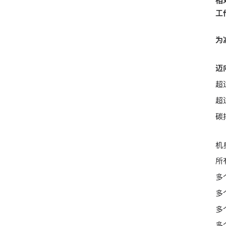
相
工
为
迈向
超
超
碳
机
所
多
多
多
多