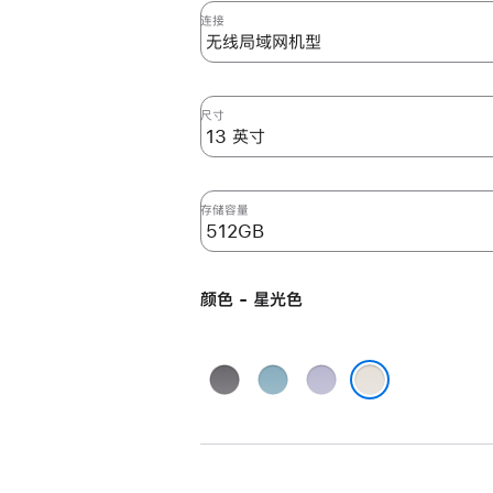
英
连接
寸
iPad
Air
尺寸
(M2)
无
线
局
存储容量
域
网
机
颜色 - 星光色
型
512GB
-
深
蓝
紫
星
空
色
色
星光色
光
灰
色
色
starlight