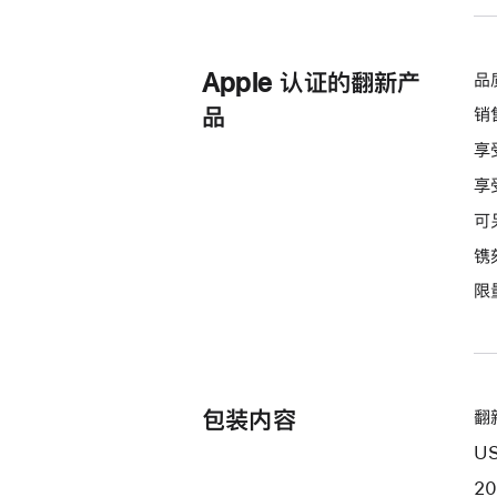
Apple 认证的翻新产
品
品
销
享
享
可
镌
限
包装内容
翻新
US
2