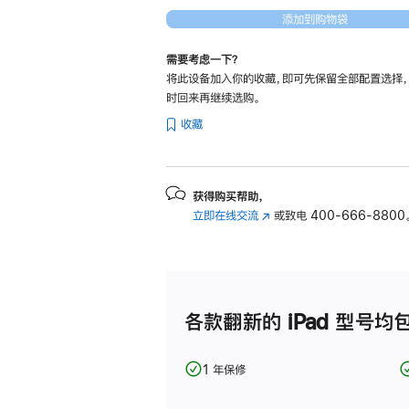
512gb
添加到购物袋
的
分
需要考虑一下？
将此设备加入你的收藏，即可先保留全部配置选择
期
时回来再继续选购。
付
收藏
款
选
项)
获得购买帮助，
立即在线交流
(在
或致电
400-666-8800
新
窗
口
中
打
各款翻新的 iPad 型号均
开)
1 年保修