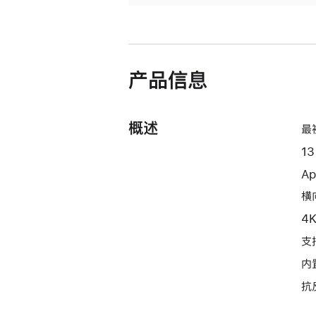
产品信息
概述
最
1
Ap
横向
4
支持
内
抗