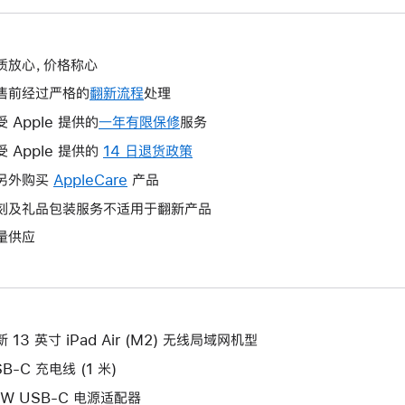
质放心，价格称心
售前经过严格的
翻新流程
处理
受 Apple 提供的
一年有限保修
此
服务
操
受 Apple 提供的
14 日退货政策
此
作
操
另外购买
AppleCare
此
产品
将
作
操
刻及礼品包装服务不适用于翻新产品
打
将
作
开
量供应
打
将
新
开
打
的
新
开
窗
的
新
口。
窗
的
 13 英寸 iPad Air (M2) 无线局域网机型
口。
窗
B-C 充电线 (1 米)
口。
0W USB-C 电源适配器