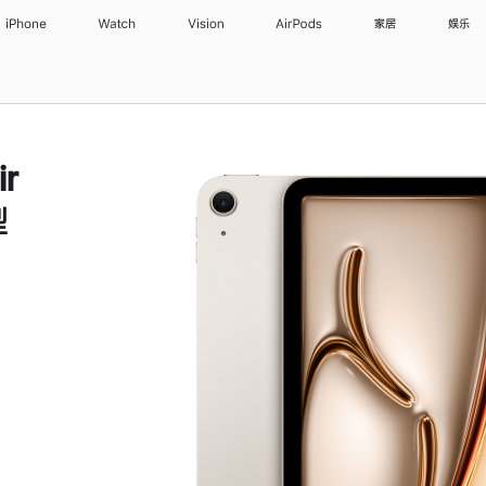
iPhone
Watch
Vision
AirPods
家居
娱乐
ir
型