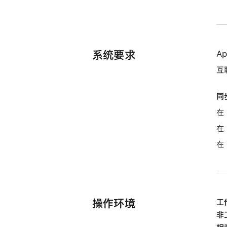
系统要求
A
互
同
在 
在 
在
操作环境
工
非