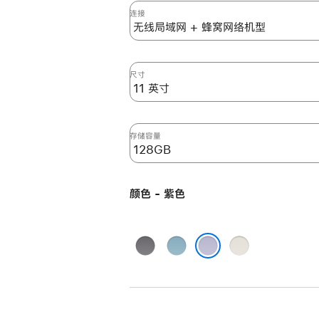
英
连接
寸
iPad
Air
尺寸
(M2)
无
线
局
存储容量
域
网
+
颜色 - 紫色
蜂
窝
网
深
蓝
星
络
空
色
光
紫色
机
灰
色
型
色
128GB