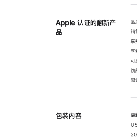
Apple 认证的翻新产
品
品
销
享
享
可
镌
限
包装内容
翻新
US
2