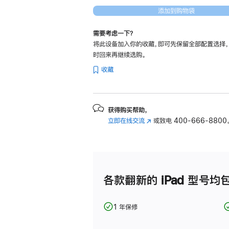
-
添加到购物袋
紫
色
需要考虑一下？
将此设备加入你的收藏，即可先保留全部配置选择
purple
时回来再继续选购。
128gb
收藏
的
分
期
付
获得购买帮助，
立即在线交流
(在
或致电
400-666-8800
款
新
选
窗
项)
口
中
打
各款翻新的 iPad 型号均
开)
1 年保修