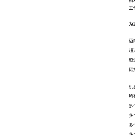
相
工
为
迈向
超
超
碳
机
所
多
多
多
多