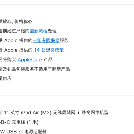
质放心，价格称心
售前经过严格的
翻新流程
处理
受 Apple 提供的
一年有限保修
此
服务
操
受 Apple 提供的
14 日退货政策
此
作
操
另外购买
AppleCare
此
产品
将
作
操
刻及礼品包装服务不适用于翻新产品
打
将
作
开
量供应
打
将
新
开
打
的
新
开
窗
的
新
口。
窗
的
 11 英寸 iPad Air (M2) 无线局域网 + 蜂窝网络机型
口。
窗
B-C 充电线 (1 米)
口。
0W USB-C 电源适配器