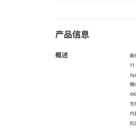
产品信息
概述
最
11
Ap
横向
4
支持
内
抗