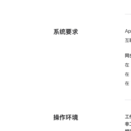
系统要求
A
互
同
在 
在 
在
操作环境
工
非