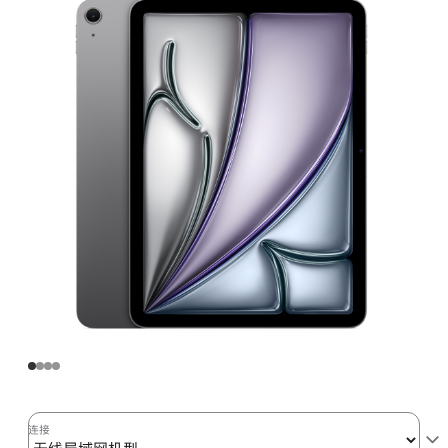
Air
(M2)
无
线
局
域
网
机
型
256GB
-
深
空
灰
色
space_gray
256gb
连接