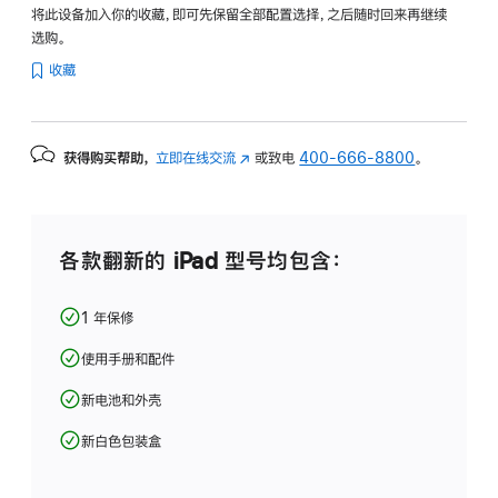
将此设备加入你的收藏，即可先保留全部配置选择，之后随时回来再继续
选购。
收藏
获得购买帮助，
立即在线交流
(在
或致电
400-666-8800
。
新
窗
口
中
各款翻新的 iPad 型号均包含：
打
开)
1 年保修
使用手册和配件
新电池和外壳
新白色包装盒