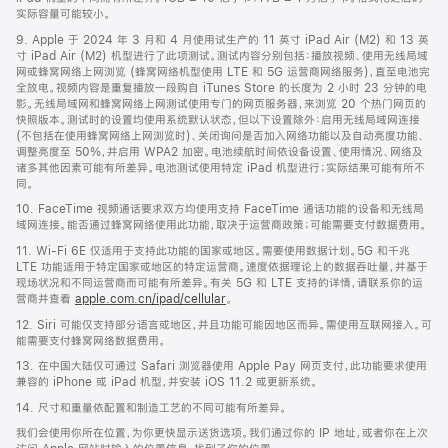
实际容量可能较小。
9. Apple 于 2024 年 3 月和 4 月使用试生产的 11 英寸 iPad Air (M2) 和 13 英
寸 iPad Air (M2) 机型进行了此项测试。测试内容分别包括：播放视频、使用无线局域
网或蜂窝网络上网浏览 (蜂窝网络机型使用 LTE 和 5G 运营商网络服务)，直至电池完
全放电。视频内容是重复播放一段购自 iTunes Store 的长度为 2 小时 23 分钟的电
影。无线局域网和蜂窝网络上网测试使用专门的网页服务器，来浏览 20 个热门网页的
快照版本。测试时的设置均使用系统默认状态，但以下设置除外：启用无线局域网连接
(不包括在使用蜂窝网络上网浏览时)、关闭询问是否加入网络功能以及自动亮度功能、
调整亮度至 50%，并启用 WPA2 加密。电池续航时间依设备设置、使用情况、网络及
诸多其他因素可能有所差异。电池测试使用特定 iPad 机型进行；实际结果可能有所不
同。
10. FaceTime 视频通话要求双方均使用支持 FaceTime 通话功能的设备和无线局
域网连接。能否通过蜂窝网络使用此功能，取决于运营商政策；可能需要支付数据费用。
11. Wi-Fi 6E 仅适用于支持此功能的国家或地区。需要使用数据计划。5G 和千兆
LTE 功能适用于特定国家或地区的特定运营商。速度依据理论上的数据吞吐量，并基于
现场状况和不同运营商而可能有所差异。有关 5G 和 LTE 支持的详情，请联系你的运
营商并查看
apple.com.cn/ipad/cellular
。
12. Siri 可能仅支持部分语言或地区，并且功能可能因地区而异。需使用互联网接入。可
能需要支付蜂窝网络数据费用。
13. 在中国大陆仅可通过 Safari 浏览器使用 Apple Pay 网页支付，此功能要求使用
兼容的 iPhone 或 iPad 机型，并安装 iOS 11.2 或更新系统。
14. 尺寸和重量依配置和制造工艺的不同可能有所差异。
我们会使用你所在位置，为你更快显示送货选项。我们通过你的 IP 地址，或者你在上次