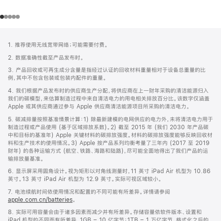
网
脚
1. 推荐使用无线宽带网络；可能需要付费。
注
页
2. 数据准确性截至产品发布时。
页
3. 产品回收或可再生成分含量是指经过认证的回收材料重量相对于设备总重量的比
脚
例，其中不包含包装或包装内配件的重量。
4. 我们根据产品发布时的供应商生产分配，将供应商在上一财年采购的清洁能源归入
我们的碳模型，来估算制造过程中来自清洁电力的用电相关排放百分比。该数字仅涵盖
Apple 或其供应商通过参与 Apple 供应商清洁能源项目所采购的清洁电力。
5. 碳减排量按照基准情景计算：1) 除最新建模的电网供应的电力外，未将清洁电力用于
制造过程或产品使用 (基于区域排放系数)。2) 截至 2015 年 (我们 2030 年产品碳
中和目标的基准年) Apple 关键材料的碳排放强度。材料的碳排放强度能够反映回收材
料和生产技术的使用情况。3) Apple 按产品系列均衡考量了三年内 (2017 至 2019
财年) 的各种运输方式 (航空、铁路、海路和陆路)，尽可能全面地得出了我们产品的运
输排放量基准。
6. 显示屏采用圆角设计。视为矩形以对角线测量时，11 英寸 iPad Air 机型为 10.86
英寸。13 英寸 iPad Air 机型为 12.9 英寸。实际可视区域较小。
7. 电池续航时间依使用情况和配置的不同可能有所差异。详情请参阅
apple.com.cn/batteries
。
8. 实际可用容量会由于诸多因素而减少并有所差异。存储容量依软件版本、设置和
iPad 机型的不同而有所差异。1GB = 10 亿字节；1TB = 1 万亿字节。格式化之后的