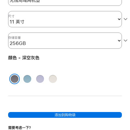
的
分
期
尺寸
付
款
选
存储容量
项)
颜色 - 深空灰色
蓝
紫
星
色
色
光
深空灰色
色
添加到购物袋
需要考虑一下？