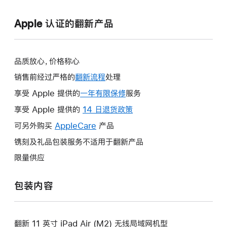
Apple 认证的翻新产品
品质放心，价格称心
销售前经过严格的
翻新流程
处理
享受 Apple 提供的
一年有限保修
此
服务
操
享受 Apple 提供的
14 日退货政策
此
作
操
可另外购买
AppleCare
此
产品
将
作
操
镌刻及礼品包装服务不适用于翻新产品
打
将
作
开
限量供应
打
将
新
开
打
的
包装内容
新
开
窗
的
新
口。
窗
的
口。
翻新 11 英寸 iPad Air (M2) 无线局域网机型
窗