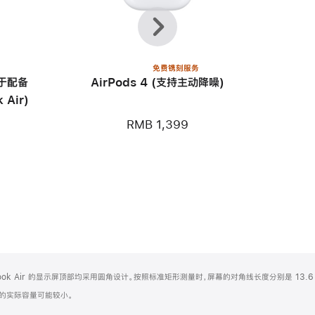
上
下
一
一
个
个
免费镌刻服务
用于配备
AirPods 4 (支持主动降噪)
 Air)
RMB 1,399
Book Air 的显示屏顶部均采用圆角设计。按照标准矩形测量时，屏幕的对角线长度分别是 13.6 
化之后的实际容量可能较小。