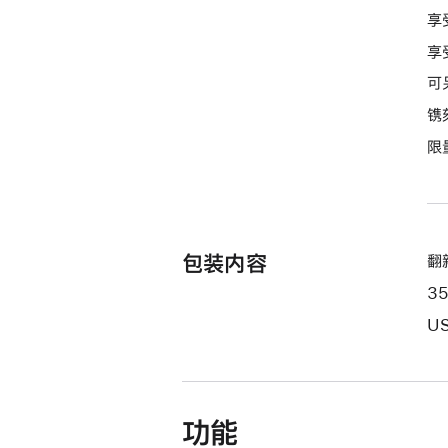
期
享
付
享
款
选
可
项)
镌
限
包装内容
翻新
3
US
功能