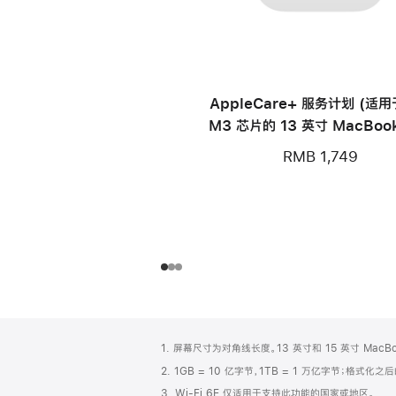
AppleCare+ 服务计划 (适
M3 芯片的 13 英寸 MacBook
RMB 1,749
网
脚
1. 屏幕尺寸为对角线长度。13 英寸和 15 英寸 Mac
注
页
2. 1GB = 10 亿字节，1TB = 1 万亿字节；格式
页
3. Wi-Fi 6E 仅适用于支持此功能的国家或地区。