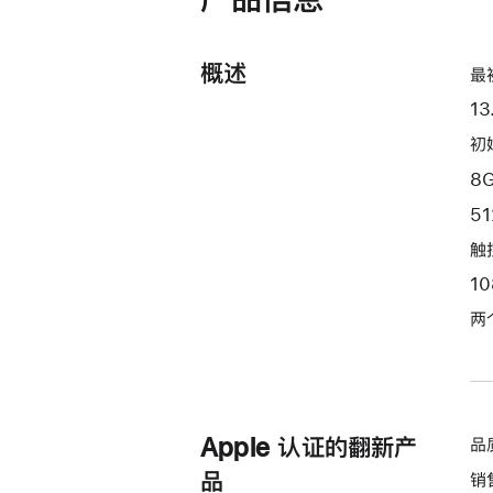
器
和
10
概述
最
核
13
图
形
初始
处
8
理
5
器)
触控
-
深
1
空
两
灰
色
space_gray
512gb
Apple 认证的翻新产
品
的
分
品
销