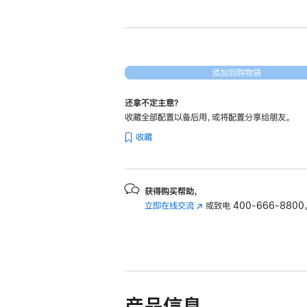
新
13
英
寸
MacBook
添加到购物袋
Air
还拿不定主意？
Apple
收藏全部配置以备后用，或将配置分享给朋友。
M3
收藏
芯
片
(配
备
获得购买帮助，
立即在线交流
(在
或致电
400-666-8800
8
新
核
窗
中
口
央
中
处
打
开)
理
产品信息