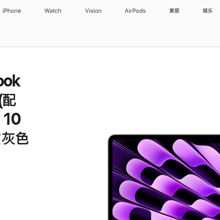
iPhone
Watch
Vision
AirPods
家居
娱乐
ook
 (配
10
空灰色