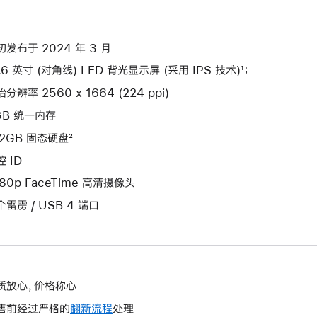
初发布于 2024 年 3 月
.6 英寸 (对角线) LED 背光显示屏 (采用 IPS 技术)¹；
分辨率 2560 x 1664 (224 ppi)
GB 统一内存
12GB 固态硬盘²
 ID
080p FaceTime 高清摄像头
个雷雳 / USB 4 端口
质放心，价格称心
售前经过严格的
翻新流程
处理