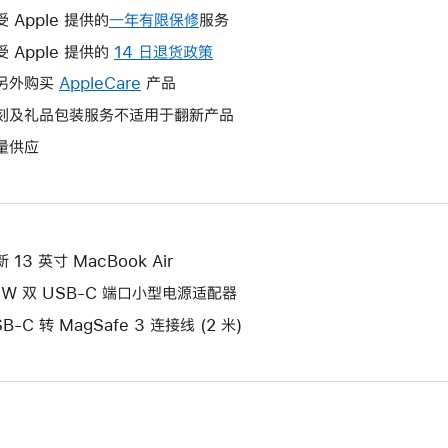
受 Apple 提供的
一年有限保修
此
服务
操
受 Apple 提供的
14 日退货政策
此
作
操
另外购买
AppleCare
此
产品
将
作
操
刻及礼品包装服务不适用于翻新产品
打
将
作
开
量供应
打
将
新
开
打
的
新
开
窗
的
新
口。
窗
的
 13 英寸 MacBook Air
口。
窗
5W 双 USB-C 端口小型电源适配器
口。
B-C 转 MagSafe 3 连接线 (2 米)