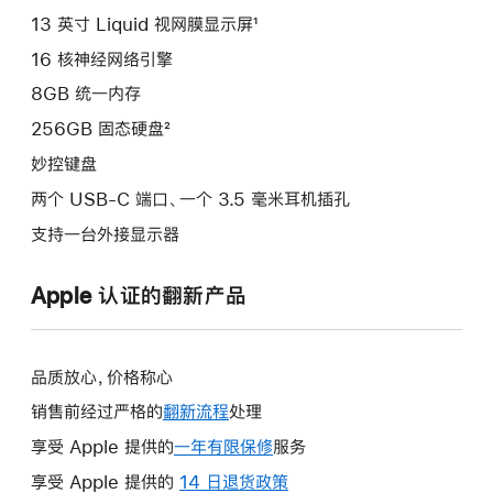
13 英寸 Liquid 视网膜显示屏¹
16 核神经网络引擎
8GB 统一内存
256GB 固态硬盘²
妙控键盘
两个 USB-C 端口、一个 3.5 毫米耳机插孔
支持一台外接显示器
Apple 认证的翻新产品
品质放心，价格称心
销售前经过严格的
翻新流程
处理
享受 Apple 提供的
一年有限保修
此
服务
操
享受 Apple 提供的
14 日退货政策
此