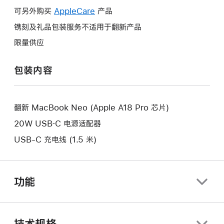
作
操
可另外购买
AppleCare
此
产品
将
作
操
镌刻及礼品包装服务不适用于翻新产品
打
将
作
开
限量供应
打
将
新
开
打
的
包装内容
新
开
窗
的
新
口。
窗
的
口。
翻新 MacBook Neo (Apple A18 Pro 芯片)
窗
口。
20W USB‑C 电源适配器
USB-C 充电线 (1.5 米)
功能
技术规格