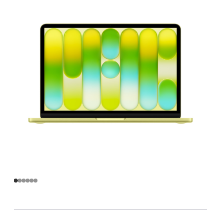
Pro
芯
片)
-
柑
橘
黄
色
citrus
256gb
的
分
期
付
款
选
项)