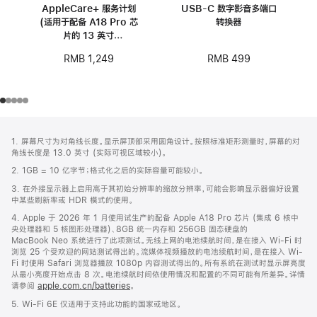
AppleCare+ 服务计划
USB-C 数字影音多端口
(适用于配备 A18 Pro 芯
转换器
片的 13 英寸
MacBook Neo)
RMB 499
RMB 1,249
网
脚
1. 屏幕尺寸为对角线长度。显示屏顶部采用圆角设计。按照标准矩形测量时，屏幕的对
注
页
角线长度是 13.0 英寸 (实际可视区域较小)。
页
2. 1GB = 10 亿字节；格式化之后的实际容量可能较小。
脚
3. 在外接显示器上启用高于其初始分辨率的缩放分辨率，可能会影响显示器偏好设置
中某些刷新率或 HDR 模式的使用。
4. Apple 于 2026 年 1 月使用试生产的配备 Apple A18 Pro 芯片 (集成 6 核中
央处理器和 5 核图形处理器)、8GB 统一内存和 256GB 固态硬盘的
MacBook Neo 系统进行了此项测试。无线上网的电池续航时间，是在接入 Wi-Fi 时
浏览 25 个受欢迎的网站测试得出的。流媒体视频播放的电池续航时间，是在接入 Wi-
Fi 时使用 Safari 浏览器播放 1080p 内容测试得出的。所有系统在测试时显示屏亮度
从最小亮度开始点击 8 次。电池续航时间依使用情况和配置的不同可能有所差异。详情
请参阅
apple.com.cn/batteries
。
5. Wi-Fi 6E 仅适用于支持此功能的国家或地区。