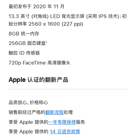
最初发布于 2020 年 11 月
13.3 英寸 (对角线) LED 背光显示屏 (采用 IPS 技术)；初
始分辨率 2560 x 1600 (227 ppi)
8GB 统一内存
256GB 固态硬盘
1
触控 ID 传感器
720p FaceTime 高清摄像头
Apple 认证的翻新产品
品质放心，价格称心
销售前经过严格的
翻新流程
处理
享受 Apple 提供的
一年有限保修
此
服务
操
享受 Apple 提供的
14 日退货政策
此