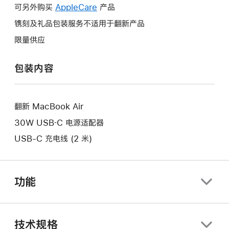
作
操
可另外购买
AppleCare
此
产品
将
作
操
镌刻及礼品包装服务不适用于翻新产品
打
将
作
开
限量供应
打
将
新
开
打
的
包装内容
新
开
窗
的
新
口。
窗
的
口。
翻新 MacBook Air
窗
口。
30W USB‑C 电源适配器
USB-C 充电线 (2 米)
功能
技术规格