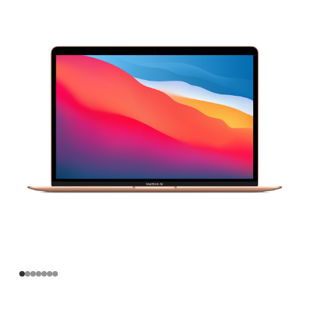
寸
MacBook
Air
Apple
M1
芯
片
(配
备
8
核
中
央
处
理
器
和
7