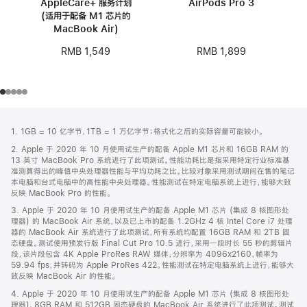
AppleCare+ 服务计划
AirPods Pro 3
(适用于配备 M1 芯片的
MacBook Air)
RMB 1,899
RMB 1,549
网
脚
1. 1GB = 10 亿字节，1TB = 1 万亿字节；格式化之后的实际容量可能较小。
注
页
2. Apple 于 2020 年 10 月使用试生产的配备 Apple M1 芯片和 16GB RAM 的
页
13 英寸 MacBook Pro 系统进行了此项测试。性能功耗比是指采用特定行业标准基
脚
准测算得出的峰值中央处理器性能与平均功耗之比。比较对象采用测试期间在售的笔记
本电脑和台式电脑中的高性能中央处理器。性能测试在特定电脑系统上进行，能够大致
反映 MacBook Pro 的性能。
3. Apple 于 2020 年 10 月使用试生产的配备 Apple M1 芯片 (集成 8 核图形处
理器) 的 MacBook Air 系统，以及已上市的配备 1.2GHz 4 核 Intel Core i7 处理
器的 MacBook Air 系统进行了此项测试，所有系统均配置 16GB RAM 和 2TB 固
态硬盘。测试使用预发行版 Final Cut Pro 10.5 进行，采用一段时长 55 秒的剪辑片
段，该片段包含 4K Apple ProRes RAW 媒体，分辨率为 4096x2160，帧率为
59.94 fps，并转码为 Apple ProRes 422。性能测试在特定电脑系统上进行，能够大
致反映 MacBook Air 的性能。
4. Apple 于 2020 年 10 月使用试生产的配备 Apple M1 芯片 (集成 8 核图形处
理器)、8GB RAM 和 512GB 固态硬盘的 MacBook Air 系统进行了此项测试。测试