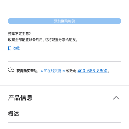
核
图
形
添加到购物袋
处
理
还拿不定主意？
器)
收藏全部配置以备后用，或将配置分享给朋友。
-
收藏
金
色
gold
获得购买帮助，
立即在线交流
(在
或致电
400-666-8800
。
256gb
新
的
窗
分
口
期
中
产品信息
打
付
开)
款
概述
选
项)