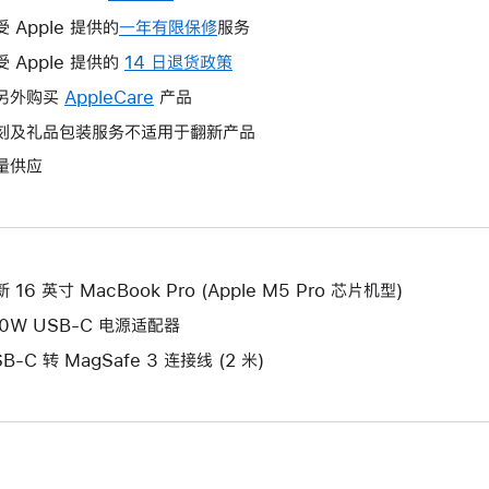
受 Apple 提供的
一年有限保修
此
服务
操
受 Apple 提供的
14 日退货政策
此
作
操
另外购买
AppleCare
此
产品
将
作
操
刻及礼品包装服务不适用于翻新产品
打
将
作
开
量供应
打
将
新
开
打
的
新
开
窗
的
新
口。
窗
的
 16 英寸 MacBook Pro (Apple M5 Pro 芯片机型)
口。
窗
40W USB-C 电源适配器
口。
B-C 转 MagSafe 3 连接线 (2 米)