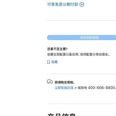
可享免息分期付款
(翻
新
16
英
寸
MacBook
添加到购物袋
Pro
还拿不定主意？
Apple
收藏全部配置以备后用，或将配置分享给朋友。
M5
收藏
Pro
芯
片
(配
获得购买帮助，
立即在线交流
(在
或致电
400-666-8800
备
新
18
窗
核
口
中
中
央
打