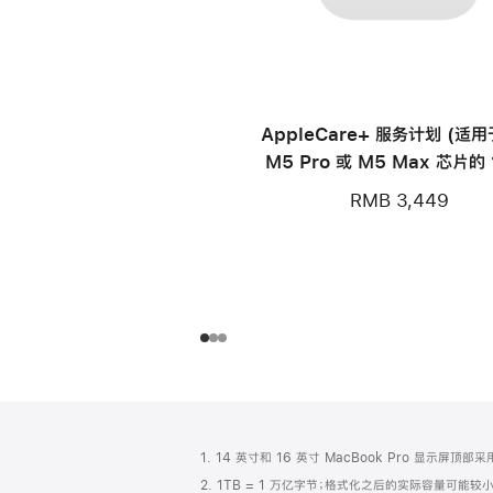
AppleCare+ 服务计划 (适
M5 Pro 或 M5 Max 芯片的 
寸 MacBook Pro)
RMB 3,449
网
脚
注
页
1. 14 英寸和 16 英寸 MacBook Pro 显示
页
2. 1TB = 1 万亿字节；格式化之后的实际容量可能较小