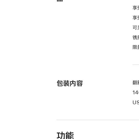
的
享
分
享
期
可
付
镌
款
选
限
项)
包装内容
翻新
1
US
功能