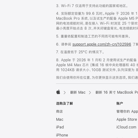
脚
3. Wi-Fi 7 仅适用于支持此功能的国家或地区。
4. 实际额定容量为 99.6 瓦时。Apple 于 2026 
MacBook Pro 系统，以及试生产的配备 Apple M5
网的电池续航时间，是在接入 Wi-Fi 时浏览 25 个受
最小亮度开始点击 8 次，并关闭键盘背光。电池续航
5. 重量依配置和制造工艺的不同而可能有所差异。
6. 请参阅
support.apple.com/zh-cn/102596
了解
7. 在温度低于 25°C 的情况下。
8. Apple 于 2026 年 1 月和 2 月使用试生产的配
Apple M4 Max 芯片 (集成 16 核中央处理器和 4
用 1024KB 请求大小、10GB 测试文件，队列深度为
我们会使用你所在位置，为你更快显示送货选项。我们通过你
翻新 Mac
翻新 16 英寸 MacBook 
Apple
选购及了解
账户
商店
管理你的 App
Mac
Apple Stor
iPad
iCloud.com
iPhone