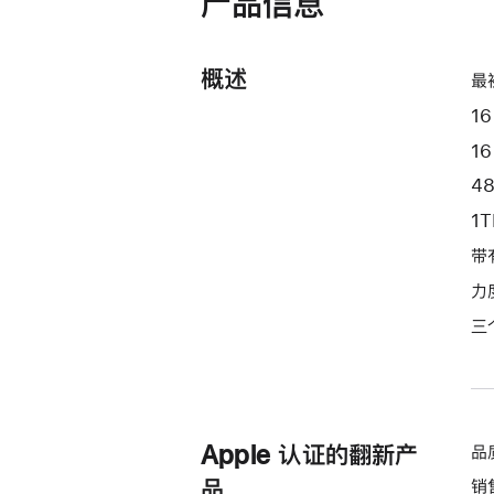
产品信息
开)
处
理
概述
器
最
和
16
20
1
核
4
图
形
1
处
带
理
力
器)
-
三
深
空
黑
色
Apple 认证的翻新产
品
spaceblack
品
销
1tb