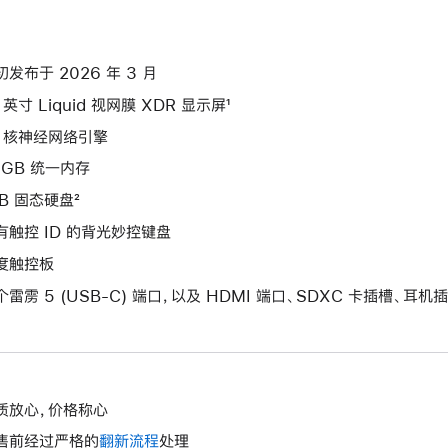
初发布于 2026 年 3 月
 英寸 Liquid 视网膜 XDR 显示屏¹
6 核神经网络引擎
8GB 统一内存
TB 固态硬盘²
有触控 ID 的背光妙控键盘
度触控板
个雷雳 5 (USB-C) 端口，以及 HDMI 端口、SDXC 卡插槽、耳机插孔
质放心，价格称心
售前经过严格的
翻新流程
处理