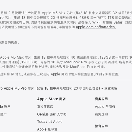
年 1 月和 2 月使用试生产的配备 Apple M5 Max 芯片 (集成 18 核中央处理器和 32 核图
 Pro 芯片 (集成 18 核中央处理器和 20 核图形处理器)、48GB 统一内存和 1TB 固态硬盘
欢迎的网站测试得出的。流媒体视频播放的电池续航时间，是在接入 Wi-Fi 时使用 Safari 
时间依使用情况和配置的不同可能有所差异。详情请参阅
apple.com.cn/batteries
。
兼容的机型。
备 Apple M5 Max 芯片 (集成 18 核中央处理器和 40 核图形处理器)、128GB 统一内存的 
0 核图形处理器)、128GB 统一内存的 16 英寸 MacBook Pro 系统进行了此项测试，所有系统
 8。性能测试在特定电脑系统上进行，能够大致反映 MacBook Pro 的性能。
的 IP 地址，或者你在上次访问 Apple 网站时输入的位置信息，找到了你的位置。
Pro Apple M5 Pro 芯片 (配备 18 核中央处理器和 20 核图形处理器) - 深空黑色
Apple Store 商店
商务应用
le 账户
查找零售店
Apple 与商务
e 账户
Genius Bar 天才吧
商务选购
Today at Apple
教育应用
Apple 夏令营