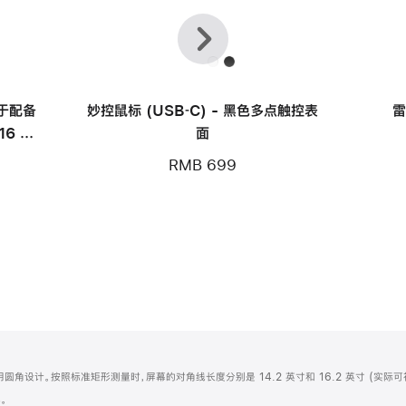
上
下
一
一
个
个
用于配备
妙控鼠标 (USB‑C) - 黑色多点触控表
雷
16 英
面
RMB 699
屏顶部采用圆角设计。按照标准矩形测量时，屏幕的对角线长度分别是 14.2 英寸和 16.2 英寸 (实际
。