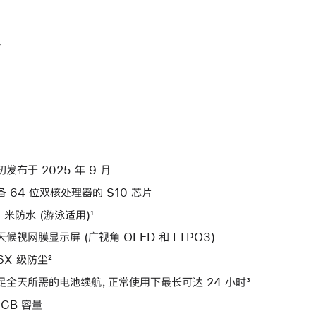
。
初发布于 2025 年 9 月
备 64 位双核处理器的 S10 芯片
0 米防水 (游泳适用)¹
天候视网膜显示屏 (广视角 OLED 和 LTPO3)
P6X 级防尘²
足全天所需的电池续航，正常使用下最长可达 24 小时³
4GB 容量