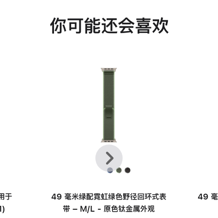
你可能还会喜欢
上
下
一
一
个
个
适用于
49 毫米绿配霓虹绿色野径回环式表
49 
1)
带 – M/L - 原色钛金属外观