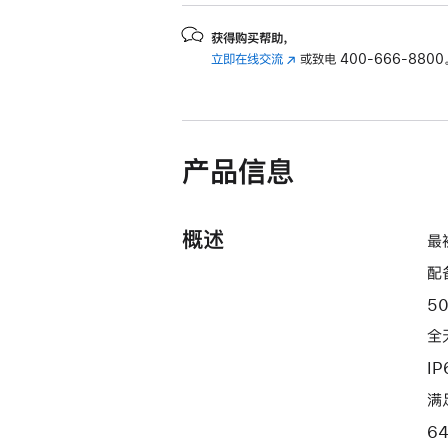
获得购买帮助，
立即在线交流
(在
或致电
400-666-8800
新
窗
口
中
产品信息
打
开)
概述
最
配
5
全
I
满
6