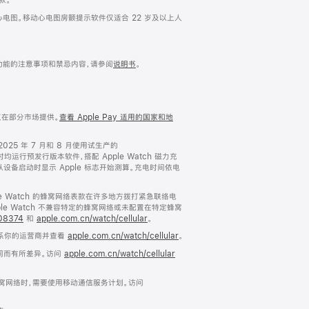
的单通道心电图。移动心电图房颤提示软件仅适合 22 岁及以上人
示功能的注意事项和禁忌内容，请参阅
说明书
。
。
 仅在部分市场提供。
查看 Apple Pay 适用的国家和地
2025 年 7 月和 8 月使用试生产的
备在测试时均运行预发行版本软件，搭配 Apple Watch 磁力充
h。时间从设备启动时显示 Apple 标志开始测算。充电时间依电
ple Watch 的蜂窝网络表款在许多地方拨打紧急联络电
ple Watch 不兼容特定的蜂窝网络或未配置在特定蜂窝
108374
和
apple.com.cn/watch/cellular
。
联系你的运营商并查看
apple.com.cn/watch/cellular
。
同而有所差异。访问
apple.com.cn/watch/cellular
窝网络时，需要使用移动通信服务计划。访问