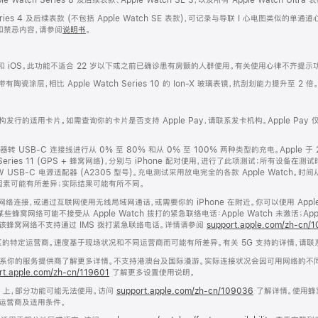
eries 4 及后续表款 (不包括 Apple Watch SE 表款)，可记录与导联 I 心电图类似
和禁忌内容，请参阅
说明书
。
S 和 iOS。此功能不适合 22 岁以下或之前已确诊患有房颤的人群使用。有关使用心律不齐提
璃表镜带有陶瓷涂层，相比 Apple Watch Series 10 的 Ion-X 玻璃表镜，抗刮划能力提升至 2 倍
卡机构发行的适用卡片。如需查询你的卡片是否支持 Apple Pay，请联系发卡机构。Apple Pay
器转 USB-C 连接线进行从 0% 至 80% 和从 0% 至 100% 两种类型的充电。Apple 于 
e Watch Series 11 (GPS + 蜂窝网络)，分别与 iPhone 配对使用，进行了此项测试；所有设
e 20W USB-C 电源适配器 (A2305 型号)。充电测试采用放电完全的各款 Apple Watc
因素可能有所差异；实际结果可能有所不同。
启用蜂窝网络连接，或通过互联网使用无线局域网通话，或需要你的 iPhone 在附近。你可以使用 Ap
网络可能不接受从 Apple Watch 拨打的紧急联络电话：Apple Watch 未激活；Ap
或者该蜂窝网络不支持通过 IMS 拨打紧急联络电话。详情请参阅
support.apple.com/zh-cn/
地区的特定运营商。速度基于现场状况和不同运营商而可能有所差异。有关 5G 支持的详情，请
请联系你的服务提供商了解更多详情。不支持港澳台及国际漫游。实际连接状况会因可用网络的不
rt.apple.com/zh-cn/119601
了解更多设置使用说明。
Watch 上，部分功能可能无法使用。访问
support.apple.com/zh-cn/109036
了解详情。使用蜂
运营商及适用条件。