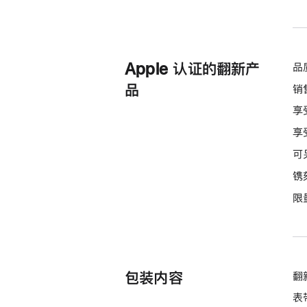
Apple 认证的翻新产
品
品
销
享
享
可
镌
限
包装内容
翻新
表