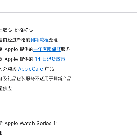
质放心，价格称心
售前经过严格的
翻新流程
处理
受 Apple 提供的
一年有限保修
此
服务
操
受 Apple 提供的
14 日退货政策
此
作
操
另外购买
AppleCare
此
产品
将
作
操
刻及礼品包装服务不适用于翻新产品
打
将
作
开
量供应
打
将
新
开
打
的
新
开
窗
的
新
口。
窗
的
 Apple Watch Series 11
口。
窗
带