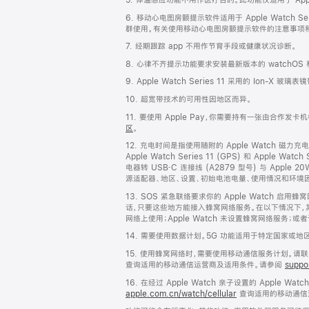
6. 移动心电图房颤提示软件适用于 Apple Watch S
群使用。有关使用移动心电图房颤提示软件的注意事项
7. 经期跟踪 app 不用作节育手段或健康状况诊断。
8. 心律不齐提示功能要求安装最新版本的 watchO
9. Apple Watch Series 11 采用的 Ion-X 玻
10. 超宽带技术的可用性因地区而异。
11. 要使用 Apple Pay，你需要持有一张由合作发
区
。
12. 充电时间是指使用随附的 Apple Watch 磁力充电
Apple Watch Series 11 (GPS) 和 Appl
电器转 USB‑C 连接线 (A2879 型号) 与 Appl
源适配器、地区、设置、初始电池电量、使用情况和环境
13. SOS 紧急联络要求你的 Apple Watch 
话，只要这些地方能接入蜂窝网络服务。在以下情况下，某些蜂窝
网络上使用；Apple Watch 未设置蜂窝网络服务；
14. 需要使用数据计划。5G 功能适用于特定国家或
15. 使用蜂窝网络时，需要使用移动通信服务计划。
查询适用的移动通信运营商及适用条件。请参阅
suppo
16. 在经过 Apple Watch 亲子设置的 Apple 
apple.com.cn/watch/cellular
查询适用的移动通信