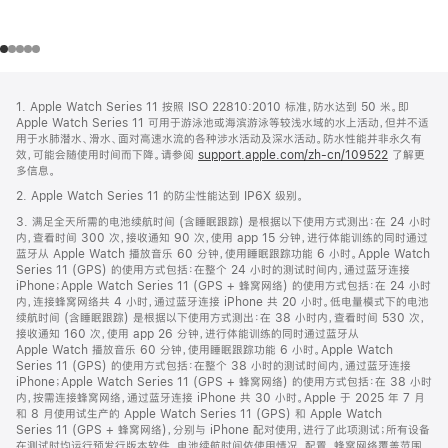
网
脚
1. Apple Watch Series 11 按照 ISO 22810:2010 标准，防水达到 50 米。即
注
页
Apple Watch Series 11 可用于游泳池或海滨游泳等较浅水域的水上活动，但并不适
页
用于水肺潜水、滑水、面对高速水流的各种涉水活动及深水活动。防水性能并非永久有
效，可能会随使用时间而下降。请参阅
support.apple.com/zh-cn/109522
了解更
脚
多信息。
2. Apple Watch Series 11 的防尘性能达到 IP6X 级别。
3. 满足全天所需的电池续航时间 (含睡眠跟踪) 是根据以下使用方式测出：在 24 小时
内，查看时间 300 次，接收通知 90 次，使用 app 15 分钟，进行体能训练的同时通过
蓝牙从 Apple Watch 播放音乐 60 分钟，使用睡眠跟踪功能 6 小时。Apple Watch
Series 11 (GPS) 的使用方式包括：在整个 24 小时的测试时间内，通过蓝牙连接
iPhone；Apple Watch Series 11 (GPS + 蜂窝网络) 的使用方式包括：在 24 小时
内，连接蜂窝网络共 4 小时，通过蓝牙连接 iPhone 共 20 小时。低电量模式下的电池
续航时间 (含睡眠跟踪) 是根据以下使用方式测出：在 38 小时内，查看时间 530 次，
接收通知 160 次，使用 app 26 分钟，进行体能训练的同时通过蓝牙从
Apple Watch 播放音乐 60 分钟，使用睡眠跟踪功能 6 小时。Apple Watch
Series 11 (GPS) 的使用方式包括：在整个 38 小时的测试时间内，通过蓝牙连接
iPhone；Apple Watch Series 11 (GPS + 蜂窝网络) 的使用方式包括：在 38 小时
内，按需连接蜂窝网络，通过蓝牙连接 iPhone 共 30 小时。Apple 于 2025 年 7 月
和 8 月使用试生产的 Apple Watch Series 11 (GPS) 和 Apple Watch
Series 11 (GPS + 蜂窝网络)，分别与 iPhone 配对使用，进行了此项测试；所有设备
在测试时均运行预发行版本软件。电池续航时间依使用情况、配置、蜂窝网络覆盖范围、