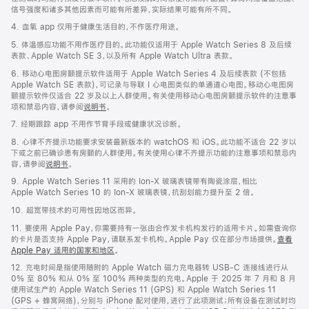
信号强度和诸多其他因素而可能有所差异，实际结果可能有所不同。
4. 血氧 app 仅用于健康生活目的，不作医疗用途。
5. 体温感应功能不用作医疗目的。此功能仅适用于 Apple Watch Series 8 及后续
表款、Apple Watch SE 3，以及所有 Apple Watch Ultra 表款。
6. 移动心电图房颤提示软件适用于 Apple Watch Series 4 及后续表款 (不包括
Apple Watch SE 表款)，可记录与导联 I 心电图类似的单通道心电图。移动心电图房
颤提示软件仅适合 22 岁及以上人群使用。有关使用移动心电图房颤提示软件的注意事
项和禁忌内容，请参阅
说明书
。
7. 经期跟踪 app 不用作节育手段或健康状况诊断。
8. 心律不齐提示功能要求安装最新版本的 watchOS 和 iOS。此功能不适合 22 岁以
下或之前已确诊患有房颤的人群使用。有关使用心律不齐提示功能的注意事项和禁忌内
容，请参阅
说明书
。
9. Apple Watch Series 11 采用的 Ion-X 玻璃表镜带有陶瓷涂层，相比
Apple Watch Series 10 的 Ion-X 玻璃表镜，抗刮划能力提升至 2 倍。
10. 超宽带技术的可用性因地区而异。
11. 要使用 Apple Pay，你需要持有一张由合作发卡机构发行的适用卡片。如需查询你
的卡片是否支持 Apple Pay，请联系发卡机构。Apple Pay 仅在部分市场提供。
查看
Apple Pay 适用的国家和地区
。
12. 充电时间是指使用随附的 Apple Watch 磁力充电器转 USB-C 连接线进行从
0% 至 80% 和从 0% 至 100% 两种类型的充电。Apple 于 2025 年 7 月和 8 月
使用试生产的 Apple Watch Series 11 (GPS) 和 Apple Watch Series 11
(GPS + 蜂窝网络)，分别与 iPhone 配对使用，进行了此项测试；所有设备在测试时均