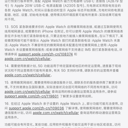
运行预发行版本软件，搭配 Apple Watch 磁力充电器转 USB‑C 连接线 (A2879 型
号) 与 Apple 20W USB-C 电源适配器 (A2305 型号)。充电测试采用放电完全的
各款 Apple Watch。时间从设备启动时显示 Apple 标志开始测算。充电时间依电源适
配器、地区、设置、初始电池电量、使用情况和环境因素可能有所差异；实际结果可能有
所不同。
13. SOS 紧急联络要求你的 Apple Watch 启用蜂窝网络连接，或通过互联网使用无
线局域网通话，或需要你的 iPhone 在附近。你可以使用 Apple Watch 的蜂窝网络表
款在许多地方拨打紧急联络电话，只要这些地方能接入蜂窝网络服务。在以下情况下，某
些蜂窝网络可能不接受从 Apple Watch 拨打的紧急联络电话：Apple Watch 未激
活；Apple Watch 不兼容特定的蜂窝网络或未配置在特定蜂窝网络上使用；Apple
Watch 未设置蜂窝网络服务；或者该蜂窝网络不支持通过 IMS 拨打紧急联络电话。详
情请参阅
support.apple.com/zh-cn/108374
和
apple.com.cn/watch/cellular
。
14. 需要使用数据计划。5G 功能适用于特定国家或地区的特定运营商。速度基于现场
状况和不同运营商而可能有所差异。有关 5G 支持的详情，请联系你的运营商并查看
apple.com.cn/watch/cellular
。
15. 使用蜂窝网络时，需要使用移动通信服务计划。请联系你的服务提供商了解更多详
情。不支持港澳台及国际漫游。实际连接状况会因可用网络的不同而有所差异。访问
apple.com.cn/watch/cellular
查询适用的移动通信运营商及适用条件。请参阅
support.apple.com/zh-cn/119601
了解更多设置使用说明。
16. 在经过 Apple Watch 亲子设置的 Apple Watch 上，部分功能可能无法使用。访
问
support.apple.com/zh-cn/109036
了解详情。使用蜂窝网络时，需要使用移动
通信服务计划。访问
apple.com.cn/watch/cellular
查询适用的移动通信运营商及
适用条件。
功能可能会有所变化。某些功能、应用软件和服务可能仅适用于部分地区或语言。访问