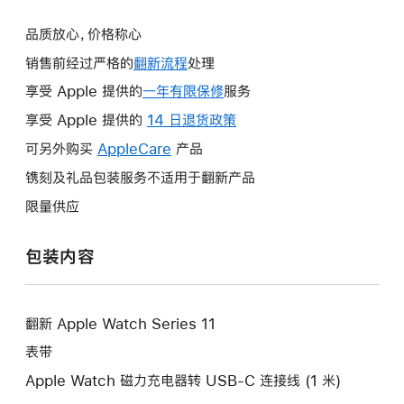
品质放心，价格称心
销售前经过严格的
翻新流程
处理
享受 Apple 提供的
一年有限保修
此
服务
操
享受 Apple 提供的
14 日退货政策
此
作
操
可另外购买
AppleCare
此
产品
将
作
操
镌刻及礼品包装服务不适用于翻新产品
打
将
作
开
限量供应
打
将
新
开
打
的
包装内容
新
开
窗
的
新
口。
窗
的
口。
翻新 Apple Watch Series 11
窗
口。
表带
Apple Watch 磁力充电器转 USB-C 连接线 (1 米)