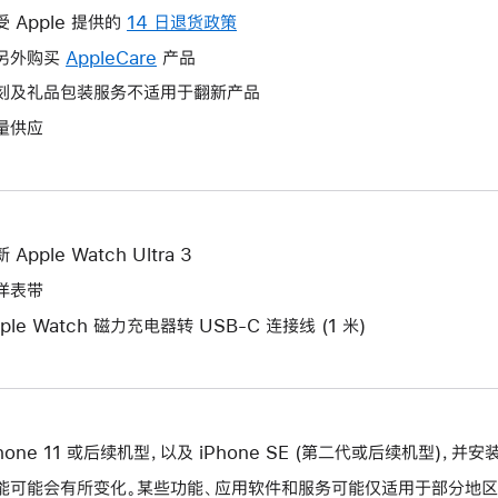
操
受 Apple 提供的
14 日退货政策
此
作
操
另外购买
AppleCare
此
产品
将
作
操
刻及礼品包装服务不适用于翻新产品
打
将
作
开
量供应
打
将
新
开
打
的
新
开
窗
的
新
口。
窗
的
 Apple Watch Ultra 3
口。
窗
洋表带
口。
ple Watch 磁力充电器转 USB-C 连接线 (1 米)
Phone 11 或后续机型，以及 iPhone SE (第二代或后续机型)，并安
能可能会有所变化。某些功能、应用软件和服务可能仅适用于部分地区