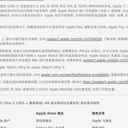
器转 USB-C 连接线进行从 0% 至 80% 和从 0% 至 100% 两种类型的充电。Apple 于 20
设备在测试时均运行预发行版本软件，搭配 Apple Watch 磁力充电器转 USB‑C 连接线 (A287
le Watch。时间从设备启动时显示 Apple 标志开始测算。充电时间依电源适配器、地区、
卡机构发行的适用卡片。如需查询你的卡片是否支持 Apple Pay，请联系发卡机构。Apple Pay
Watch 上，部分功能可能无法使用。访问
support.apple.com/zh-cn/109036
了解详情。使用蜂
运营商及适用条件。
启用蜂窝网络连接，或通过互联网使用无线局域网通话，或需要你的 iPhone 在附近。你可以使用 Ap
网络可能不接受从 Apple Watch 拨打的紧急联络电话：Apple Watch 未激活；Ap
或者该蜂窝网络不支持通过 IMS 拨打紧急联络电话。详情请参阅
support.apple.com/zh-cn/
ch Ultra 或 Apple Watch Ultra 2。
仅适用于部分地区或语言。访问
apple.com.cn/watchos/feature-availability
查看完整列
舒适度，可能出现的皮肤敏感问题，以及如何保养和清洁等，请访问
https://support.apple.com/
的 IP 地址，或者你在上次访问 Apple 网站时输入的位置信息，找到了你的位置。
tch Ultra 3 (GPS + 蜂窝网络)；49 毫米黑色钛金属表壳；黑色海洋表带
Apple Store 商店
商务应用
le 账户
查找零售店
Apple 与商务