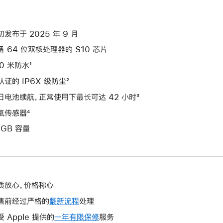
初发布于 2025 年 9 月
备 64 位双核处理器的 S10 芯片
0 米防水¹
认证的 IP6X 级防尘²
日电池续航，正常使用下最长可达 42 小时³
氧传感器⁴
4GB 容量
质放心，价格称心
售前经过严格的
翻新流程
处理
受 Apple 提供的
一年有限保修
此
服务