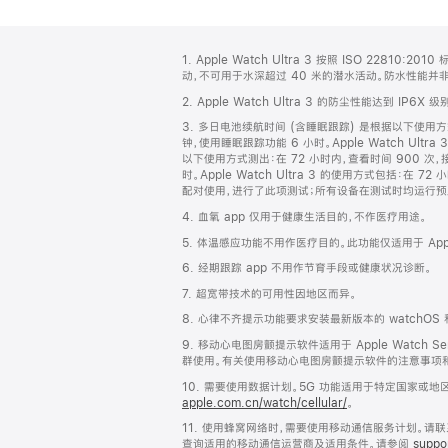
网
脚
1. Apple Watch Ultra 3 按照 ISO 22810
注
页
动，不可用于水深超过 40 米的潜水活动。防水性能
页
2. Apple Watch Ultra 3 的防尘性能达到 IP6X 级
脚
3. 多日电池续航时间 (含睡眠跟踪) 是根据以下使用方式测
钟，使用睡眠跟踪功能 6 小时。Apple Watch Ul
以下使用方式测出：在 72 小时内，查看时间 900 次，接
时。Apple Watch Ultra 3 的使用方式包括：在 72 
配对使用，进行了此项测试；所有设备在测试时均运行预
4. 血氧 app 仅用于健康生活目的，不作医疗用途。
5. 体温感应功能不用作医疗目的。此功能仅适用于 Apple Wat
6. 经期跟踪 app 不用作节育手段或健康状况诊断。
7. 超宽带技术的可用性因地区而异。
8. 心律不齐提示功能要求安装最新版本的 watchO
9. 移动心电图房颤提示软件适用于 Apple Watch S
群使用。有关使用移动心电图房颤提示软件的注意事项
10. 需要使用数据计划。5G 功能适用于特定国家或
apple.com.cn/watch/cellular/
。
11. 使用蜂窝网络时，需要使用移动通信服务计划。
查询适用的移动通信运营商及适用条件。请参阅
suppo