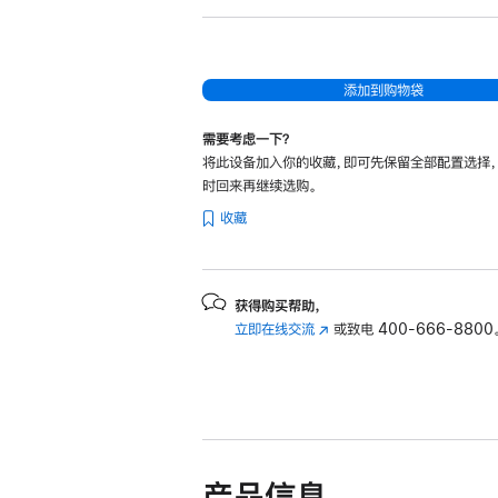
添加到购物袋
需要考虑一下？
将此设备加入你的收藏，即可先保留全部配置选择
时回来再继续选购。
收藏
获得购买帮助，
立即在线交流
(在
或致电
400-666-8800
新
窗
口
中
打
开)
产品信息