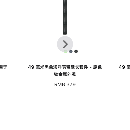
上
下
一
一
个
个
适用于
49 毫米黑色海洋表带延长套件 - 原色
49 
)
钛金属外观
RMB 379