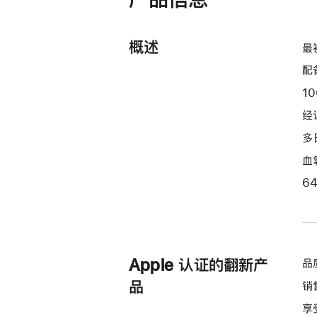
概述
最
配
10
经
多
血
6
Apple 认证的翻新产
品
品
销
享