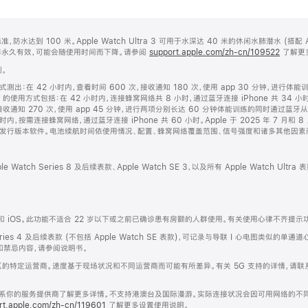
:2010 标准，防水达到 100 米。Apple Watch Ultra 3 可用于水深达 40 米的休闲水肺潜水 (
并非永久有效，可能会随使用时间而下降。请参阅
support.apple.com/zh-cn/109522
了解更
别。
出：在 42 小时内，查看时间 600 次，接收通知 180 次，使用 app 30 分钟，进行体能训练
tra 3 的使用方式包括：在 42 小时内，连接蜂窝网络共 8 小时，通过蓝牙连接 iPhone 共 
收通知 270 次，使用 app 45 分钟，进行两项分别长达 60 分钟体能训练的同时通过蓝牙从 A
小时内，按需连接蜂窝网络，通过蓝牙连接 iPhone 共 60 小时。Apple 于 2025 年 7 月和 8 月使
发行版本软件。电池续航时间依使用情况、配置、蜂窝网络覆盖范围、信号强度和诸多其他因素
ch Series 8 及后续表款、Apple Watch SE 3，以及所有 Apple Watch Ultra 
S 和 iOS。此功能不适合 22 岁以下或之前已确诊患有房颤的人群使用。有关使用心律不齐提
eries 4 及后续表款 (不包括 Apple Watch SE 表款)，可记录与导联 I 心电图类似
和禁忌内容，请参阅说明书。
地区的特定运营商。速度基于现场状况和不同运营商而可能有所差异。有关 5G 支持的详情，请
请联系你的服务提供商了解更多详情。不支持港澳台及国际漫游。实际连接状况会因可用网络的不
rt.apple.com/zh-cn/119601
了解更多设置使用说明。