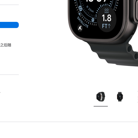
，之后随
。