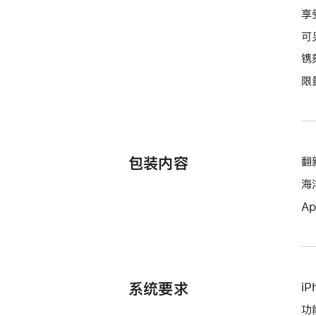
享
可
镌
限
包装内容
翻新
海
Ap
系统要求
i
功