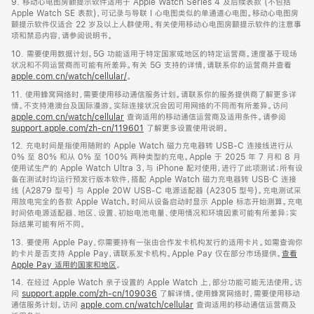
9. 移动心电图房颤提示软件适用于 Apple Watch Series 4 及后续表款 (不包括
Apple Watch SE 表款)，可记录与导联 I 心电图类似的单通道心电图。移动心电图房
颤提示软件仅适合 22 岁及以上人群使用。有关使用移动心电图房颤提示软件的注意事
项和禁忌内容，请参阅说明书。
10. 需要使用数据计划。5G 功能适用于特定国家或地区的特定运营商。速度基于现场
状况和不同运营商而可能有所差异。有关 5G 支持的详情，请联系你的运营商并查看
apple.com.cn/watch/cellular/
。
11. 使用蜂窝网络时，需要使用移动通信服务计划。请联系你的服务提供商了解更多详
情。不支持港澳台及国际漫游。实际连接状况会因可用网络的不同而有所差异。访问
apple.com.cn/watch/cellular
查询适用的移动通信运营商及适用条件。请参阅
support.apple.com/zh-cn/119601
了解更多设置使用说明。
12. 充电时间是指使用随附的 Apple Watch 磁力充电器转 USB-C 连接线进行从
0% 至 80% 和从 0% 至 100% 两种类型的充电。Apple 于 2025 年 7 月和 8 月
使用试生产的 Apple Watch Ultra 3，与 iPhone 配对使用，进行了此项测试；所有设
备在测试时均运行预发行版本软件，搭配 Apple Watch 磁力充电器转 USB‑C 连接
线 (A2879 型号) 与 Apple 20W USB-C 电源适配器 (A2305 型号)。充电测试采
用放电完全的各款 Apple Watch。时间从设备启动时显示 Apple 标志开始测算。充电
时间依电源适配器、地区、设置、初始电池电量、使用情况和环境因素可能有所差异；实
际结果可能有所不同。
13. 要使用 Apple Pay，你需要持有一张由合作发卡机构发行的适用卡片。如需查询你
的卡片是否支持 Apple Pay，请联系发卡机构。Apple Pay 仅在部分市场提供。
查看
Apple Pay 适用的国家和地区
。
14. 在经过 Apple Watch 亲子设置的 Apple Watch 上，部分功能可能无法使用。访
问
support.apple.com/zh-cn/109036
了解详情。使用蜂窝网络时，需要使用移动
通信服务计划。访问
apple.com.cn/watch/cellular
查询适用的移动通信运营商及