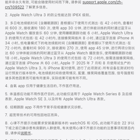
能并非永久有效，可能会随使用时间而下降。请参阅
support.apple.com/zh-
脚
cn/109522
了解更多信息。
2. Apple Watch Ultra 3 的防尘性能达到 IP6X 级别。
3. 多日电池续航时间 (含睡眠跟踪) 是根据以下使用方式测出：在 42 小时内，查看时
间 600 次，接收通知 180 次，使用 app 30 分钟，进行体能训练的同时通过蓝牙从
Apple Watch 播放音乐 60 分钟，使用睡眠跟踪功能 6 小时。Apple Watch Ultra
3 的使用方式包括：在 42 小时内，连接蜂窝网络共 8 小时，通过蓝牙连接 iPhone 共
34 小时。低电量模式下的电池续航时间 (含睡眠跟踪) 是根据以下使用方式测出：在
72 小时内，查看时间 900 次，接收通知 270 次，使用 app 45 分钟，进行两项分别长
达 60 分钟体能训练的同时通过蓝牙从 Apple Watch 播放音乐，使用睡眠跟踪功能
18 小时。Apple Watch Ultra 3 的使用方式包括：在 72 小时内，按需连接蜂窝网络，
通过蓝牙连接 iPhone 共 60 小时。Apple 于 2025 年 7 月和 8 月使用试生产的
Apple Watch Ultra 3，与 iPhone 配对使用，进行了此项测试；所有设备在测试时均
运行预发行版本软件。电池续航时间依使用情况、配置、蜂窝网络覆盖范围、信号强度和
诸多其他因素而可能有所差异，实际结果可能有所不同。
4. 血氧 app 仅用于健康生活目的，不作医疗用途。
5. 体温感应功能不用作医疗目的。此功能仅适用于 Apple Watch Series 8 及后续
表款、Apple Watch SE 3，以及所有 Apple Watch Ultra 表款。
6. 经期跟踪 app 不用作节育手段或健康状况诊断。
7. 超宽带技术的可用性因地区而异。
8. 心律不齐提示功能要求安装最新版本的 watchOS 和 iOS。此功能不适合 22 岁以
下或之前已确诊患有房颤的人群使用。有关使用心律不齐提示功能的注意事项和禁忌内
容，请参阅
说明书
。