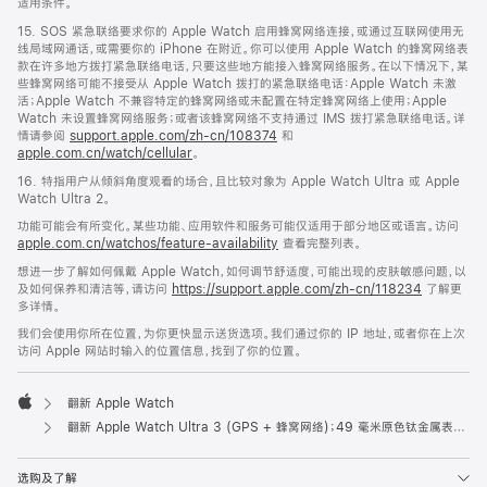
适用条件。
15. SOS 紧急联络要求你的 Apple Watch 启用蜂窝网络连接，或通过互联网使用无
线局域网通话，或需要你的 iPhone 在附近。你可以使用 Apple Watch 的蜂窝网络表
款在许多地方拨打紧急联络电话，只要这些地方能接入蜂窝网络服务。在以下情况下，某
些蜂窝网络可能不接受从 Apple Watch 拨打的紧急联络电话：Apple Watch 未激
活；Apple Watch 不兼容特定的蜂窝网络或未配置在特定蜂窝网络上使用；Apple
Watch 未设置蜂窝网络服务；或者该蜂窝网络不支持通过 IMS 拨打紧急联络电话。详
情请参阅
support.apple.com/zh-cn/108374
和
apple.com.cn/watch/cellular
。
16. 特指用户从倾斜角度观看的场合，且比较对象为 Apple Watch Ultra 或 Apple
Watch Ultra 2。
功能可能会有所变化。某些功能、应用软件和服务可能仅适用于部分地区或语言。访问
apple.com.cn/watchos/feature-availability
查看完整列表。
想进一步了解如何佩戴 Apple Watch，如何调节舒适度，可能出现的皮肤敏感问题，以
及如何保养和清洁等，请访问
https://support.apple.com/zh-cn/118234
了解更
多详情。
我们会使用你所在位置，为你更快显示送货选项。我们通过你的 IP 地址，或者你在上次
访问 Apple 网站时输入的位置信息，找到了你的位置。
翻新 Apple Watch
Apple
翻新 Apple Watch Ultra 3 (GPS + 蜂窝网络)；49 毫米原色钛金属表壳；铁锚蓝色海洋表带
选购及了解