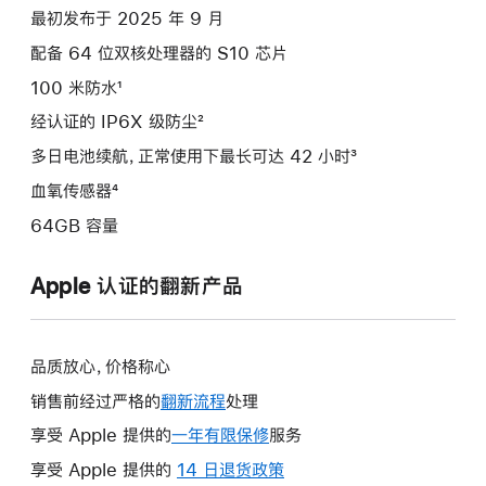
最初发布于 2025 年 9 月
配备 64 位双核处理器的 S10 芯片
100 米防水¹
经认证的 IP6X 级防尘²
多日电池续航，正常使用下最长可达 42 小时³
血氧传感器⁴
64GB 容量
Apple 认证的翻新产品
品质放心，价格称心
销售前经过严格的
翻新流程
处理
享受 Apple 提供的
一年有限保修
此
服务
操
享受 Apple 提供的
14 日退货政策
此