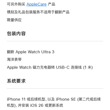
作
操
可另外购买
AppleCare
此
产品
将
作
操
镌刻及礼品包装服务不适用于翻新产品
打
将
作
开
限量供应
打
将
新
开
打
的
包装内容
新
开
窗
的
新
口。
窗
的
口。
翻新 Apple Watch Ultra 3
窗
口。
海洋表带
Apple Watch 磁力充电器转 USB-C 连接线 (1 米)
系统要求
iPhone 11 或后续机型，以及 iPhone SE (第二代或后续
机型)，并安装 iOS 26 或更新系统