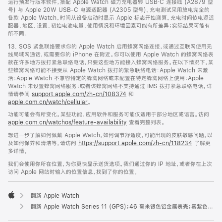
运行预发行版本软件，搭配 Apple Watch 磁力充电器转 USB‑C 连接线 (A2879 型
号) 与 Apple 20W USB-C 电源适配器 (A2305 型号)。充电测试采用放电完全的
各款 Apple Watch。时间从设备启动时显示 Apple 标志开始测算。充电时间依电源适
配器、地区、设置、初始电池电量、使用情况和环境因素可能有所差异；实际结果可能有
所不同。
13. SOS 紧急联络要求你的 Apple Watch 启用蜂窝网络连接，或通过互联网使用无
线局域网通话，或需要你的 iPhone 在附近。你可以使用 Apple Watch 的蜂窝网络表
款在许多地方拨打紧急联络电话，只要这些地方能接入蜂窝网络服务。在以下情况下，某
些蜂窝网络可能不接受从 Apple Watch 拨打的紧急联络电话：Apple Watch 未激
活；Apple Watch 不兼容特定的蜂窝网络或未配置在特定蜂窝网络上使用；Apple
Watch 未设置蜂窝网络服务；或者该蜂窝网络不支持通过 IMS 拨打紧急联络电话。详
情请参阅
support.apple.com/zh-cn/108374
和
apple.com.cn/watch/cellular
。
功能可能会有所变化。某些功能、应用软件和服务可能仅适用于部分地区或语言。访问
apple.com.cn/watchos/feature-availability
查看完整列表。
想进一步了解如何佩戴 Apple Watch，如何调节舒适度，可能出现的皮肤敏感问题，以
及如何保养和清洁等，请访问
https://support.apple.com/zh-cn/118234
了解更
多详情。
我们会使用你所在位置，为你更快显示送货选项。我们通过你的 IP 地址，或者你在上次
访问 Apple 网站时输入的位置信息，找到了你的位置。
翻新 Apple Watch
Apple
翻新 Apple Watch Series 11 (GPS)；46 毫米银色铝金属表壳；雾紫色运动型表带 (S/M 号)