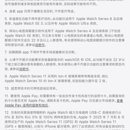
信号强度和诸多其他因素而可能有所差异，实际结果可能有所不同。
4. 血氧 app 仅用于健康生活目的，不作医疗用途。
5. 体温感应功能不用作医疗目的。此功能仅适用于 Apple Watch Series 8 及后续
表款、Apple Watch SE 3，以及所有 Apple Watch Ultra 表款。
6. 移动心电图房颤提示软件适用于 Apple Watch Series 4 及后续表款 (不包括
Apple Watch SE 表款)，可记录与导联 I 心电图类似的单通道心电图。移动心电图房
颤提示软件仅适合 22 岁及以上人群使用。有关使用移动心电图房颤提示软件的注意事
项和禁忌内容，请参阅
说明书
。
7. 经期跟踪 app 不用作节育手段或健康状况诊断。
8. 心律不齐提示功能要求安装最新版本的 watchOS 和 iOS。此功能不适合 22 岁以
下或之前已确诊患有房颤的人群使用。有关使用心律不齐提示功能的注意事项和禁忌内
容，请参阅
说明书
。
9. Apple Watch Series 11 采用的 Ion-X 玻璃表镜带有陶瓷涂层，相比
Apple Watch Series 10 的 Ion-X 玻璃表镜，抗刮划能力提升至 2 倍。
10. 超宽带技术的可用性因地区而异。
11. 要使用 Apple Pay，你需要持有一张由合作发卡机构发行的适用卡片。如需查询你
的卡片是否支持 Apple Pay，请联系发卡机构。Apple Pay 仅在部分市场提供。
查看
Apple Pay 适用的国家和地区
。
12. 充电时间是指使用随附的 Apple Watch 磁力充电器转 USB-C 连接线进行从
0% 至 80% 和从 0% 至 100% 两种类型的充电。Apple 于 2025 年 7 月和 8 月
使用试生产的 Apple Watch Series 11 (GPS) 和 Apple Watch Series 11
(GPS + 蜂窝网络)，分别与 iPhone 配对使用，进行了此项测试；所有设备在测试时均