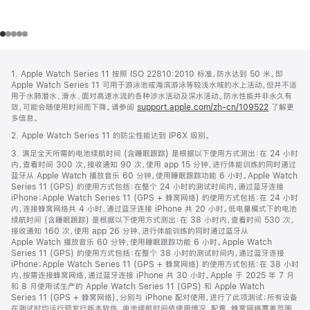
网
脚
1. Apple Watch Series 11 按照 ISO 22810:2010 标准，防水达到 50 米。即
注
页
Apple Watch Series 11 可用于游泳池或海滨游泳等较浅水域的水上活动，但并不适
页
用于水肺潜水、滑水、面对高速水流的各种涉水活动及深水活动。防水性能并非永久有
效，可能会随使用时间而下降。请参阅
support.apple.com/zh-cn/109522
了解更
脚
多信息。
2. Apple Watch Series 11 的防尘性能达到 IP6X 级别。
3. 满足全天所需的电池续航时间 (含睡眠跟踪) 是根据以下使用方式测出：在 24 小时
内，查看时间 300 次，接收通知 90 次，使用 app 15 分钟，进行体能训练的同时通过
蓝牙从 Apple Watch 播放音乐 60 分钟，使用睡眠跟踪功能 6 小时。Apple Watch
Series 11 (GPS) 的使用方式包括：在整个 24 小时的测试时间内，通过蓝牙连接
iPhone；Apple Watch Series 11 (GPS + 蜂窝网络) 的使用方式包括：在 24 小时
内，连接蜂窝网络共 4 小时，通过蓝牙连接 iPhone 共 20 小时。低电量模式下的电池
续航时间 (含睡眠跟踪) 是根据以下使用方式测出：在 38 小时内，查看时间 530 次，
接收通知 160 次，使用 app 26 分钟，进行体能训练的同时通过蓝牙从
Apple Watch 播放音乐 60 分钟，使用睡眠跟踪功能 6 小时。Apple Watch
Series 11 (GPS) 的使用方式包括：在整个 38 小时的测试时间内，通过蓝牙连接
iPhone；Apple Watch Series 11 (GPS + 蜂窝网络) 的使用方式包括：在 38 小时
内，按需连接蜂窝网络，通过蓝牙连接 iPhone 共 30 小时。Apple 于 2025 年 7 月
和 8 月使用试生产的 Apple Watch Series 11 (GPS) 和 Apple Watch
Series 11 (GPS + 蜂窝网络)，分别与 iPhone 配对使用，进行了此项测试；所有设备
在测试时均运行预发行版本软件。电池续航时间依使用情况、配置、蜂窝网络覆盖范围、