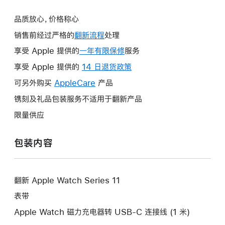
品质放心，价格称心
销售前经过严格的
翻新流程
处理
享受 Apple 提供的
一年有限保修
此
服务
操
享受 Apple 提供的
14 日退货政策
此
作
操
可另外购买
AppleCare
此
产品
将
作
操
镌刻及礼品包装服务不适用于翻新产品
打
将
作
开
限量供应
打
将
新
开
打
的
包装内容
新
开
窗
的
新
口。
窗
的
口。
翻新 Apple Watch Series 11
窗
口。
表带
Apple Watch 磁力充电器转 USB-C 连接线 (1 米)