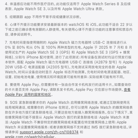
4. 体温感应功能不用作医疗目的。此功能仅适用于 Apple Watch Series 8 及后续
表款、Apple Watch SE 3，以及所有 Apple Watch Ultra 表款。
5. 经期跟踪 app 不用作节育手段或健康状况诊断。
6. 心律不齐提示功能要求安装最新版本的 watchOS 和 iOS。此功能不适合 22 岁以
下或之前已确诊患有房颤的人群使用。有关使用心律不齐提示功能的注意事项和禁忌内
容，请参阅说明书。
7. 充电时间是指使用随附的 Apple Watch 磁力充电器转 USB-C 连接线进行从
0% 至 80% 和从 0% 至 100% 两种类型的充电。Apple 于 2025 年 7 月和 8 月
使用试生产的 Apple Watch SE 3 (GPS) 和 Apple Watch SE 3 (GPS + 蜂窝
网络)，分别与 iPhone 配对使用，进行了此项测试；所有设备在测试时均运行预发行版
本软件，搭配 Apple Watch 磁力充电器转 USB‑C 连接线 (A2879 型号) 与 Apple
20W USB-C 电源适配器 (A2305 型号)。充电测试采用放电完全的各款 Apple
Watch。时间从设备启动时显示 Apple 标志开始测算。充电时间依电源适配器、地区、
设置、初始电池电量、使用情况和环境因素可能有所差异；实际结果可能有所不同。
8. 要使用 Apple Pay，你需要持有一张由合作发卡机构发行的适用卡片。如需查询你
的卡片是否支持 Apple Pay，请联系发卡机构。Apple Pay 仅在部分市场提供。
查看
Apple Pay 适用的国家和地区
。
9. SOS 紧急联络要求你的 Apple Watch 启用蜂窝网络连接，或通过互联网使用无
线局域网通话，或需要你的 iPhone 在附近。你可以使用 Apple Watch 的蜂窝网络表
款在许多地方拨打紧急联络电话，只要这些地方能接入蜂窝网络服务。在以下情况下，某
些蜂窝网络可能不接受从 Apple Watch 拨打的紧急联络电话：Apple Watch 未激
活；Apple Watch 不兼容特定的蜂窝网络或未配置在特定蜂窝网络上使用；Apple
Watch 未设置蜂窝网络服务；或者该蜂窝网络不支持通过 IMS 拨打紧急联络电话。详
情请参阅
support.apple.com/zh-cn/108374
和
apple.com.cn/watch/cellular
。