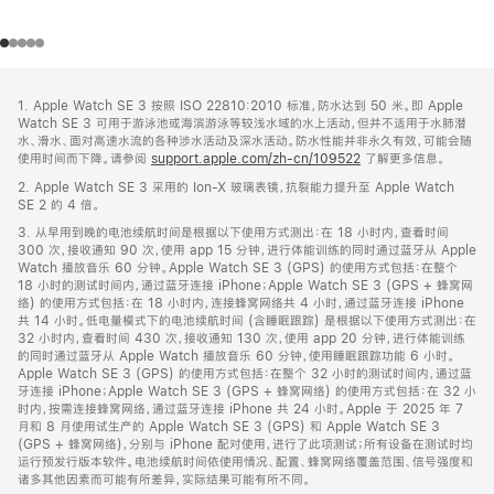
网
脚
1. Apple Watch SE 3 按照 ISO 22810:2010 标准，防水达到 50 米。即 Apple
注
页
Watch SE 3 可用于游泳池或海滨游泳等较浅水域的水上活动，但并不适用于水肺潜
页
水、滑水、面对高速水流的各种涉水活动及深水活动。防水性能并非永久有效，可能会随
使用时间而下降。请参阅
support.apple.com/zh-cn/109522
了解更多信息。
脚
2. Apple Watch SE 3 采用的 Ion-X 玻璃表镜，抗裂能力提升至 Apple Watch
SE 2 的 4 倍。
3. 从早用到晚的电池续航时间是根据以下使用方式测出：在 18 小时内，查看时间
300 次，接收通知 90 次，使用 app 15 分钟，进行体能训练的同时通过蓝牙从 Apple
Watch 播放音乐 60 分钟。Apple Watch SE 3 (GPS) 的使用方式包括：在整个
18 小时的测试时间内，通过蓝牙连接 iPhone；Apple Watch SE 3 (GPS + 蜂窝网
络) 的使用方式包括：在 18 小时内，连接蜂窝网络共 4 小时，通过蓝牙连接 iPhone
共 14 小时。低电量模式下的电池续航时间 (含睡眠跟踪) 是根据以下使用方式测出：在
32 小时内，查看时间 430 次，接收通知 130 次，使用 app 20 分钟，进行体能训练
的同时通过蓝牙从 Apple Watch 播放音乐 60 分钟，使用睡眠跟踪功能 6 小时。
Apple Watch SE 3 (GPS) 的使用方式包括：在整个 32 小时的测试时间内，通过蓝
牙连接 iPhone；Apple Watch SE 3 (GPS + 蜂窝网络) 的使用方式包括：在 32 小
时内，按需连接蜂窝网络，通过蓝牙连接 iPhone 共 24 小时。Apple 于 2025 年 7
月和 8 月使用试生产的 Apple Watch SE 3 (GPS) 和 Apple Watch SE 3
(GPS + 蜂窝网络)，分别与 iPhone 配对使用，进行了此项测试；所有设备在测试时均
运行预发行版本软件。电池续航时间依使用情况、配置、蜂窝网络覆盖范围、信号强度和
诸多其他因素而可能有所差异，实际结果可能有所不同。