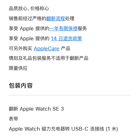
品质放心，价格称心
销售前经过严格的
翻新流程
处理
享受 Apple 提供的
一年有限保修
此
服务
操
享受 Apple 提供的
14 日退货政策
此
作
操
可另外购买
AppleCare
此
产品
将
作
操
镌刻及礼品包装服务不适用于翻新产品
打
将
作
开
限量供应
打
将
新
开
打
的
包装内容
新
开
窗
的
新
口。
窗
的
口。
翻新 Apple Watch SE 3
窗
口。
表带
Apple Watch 磁力充电器转 USB-C 连接线 (1 米)