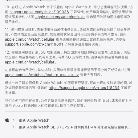
10. 在经过 Apple Watch 亲子设置的 Apple Watch 上，部分功能可能无法使用。访
问
support.apple.com/zh-cn/109036
了解详情。使用蜂窝网络时，需要使用移动
通信服务计划。访问
apple.com.cn/watch/cellular
查询适用的移动通信运营商及
适用条件。
11. 使用蜂窝网络时，需要使用移动通信服务计划。请联系你的服务提供商了解更多详
情。不支持港澳台及国际漫游。实际连接状况会因可用网络的不同而有所差异。访问
apple.com.cn/watch/cellular
查询适用的移动通信运营商及适用条件。请参阅
support.apple.com/zh-cn/119601
了解更多设置使用说明。
12. 需要使用数据计划。5G 功能适用于特定国家或地区的特定运营商。速度基于现场
状况和不同运营商而可能有所差异。有关 5G 支持的详情，请联系你的运营商并查看
apple.com.cn/watch/cellular
。
功能可能会有所变化。某些功能、应用软件和服务可能仅适用于部分地区或语言。访问
apple.com.cn/watchos/feature-availability
查看完整列表。
想进一步了解如何佩戴 Apple Watch，如何调节舒适度，可能出现的皮肤敏感问题，以
及如何保养和清洁等，请访问
https://support.apple.com/zh-cn/118234
了解更
多详情。
我们会使用你所在位置，为你更快显示送货选项。我们通过你的 IP 地址，或者你在上次
访问 Apple 网站时输入的位置信息，找到了你的位置。
翻新 Apple Watch
Apple
翻新 Apple Watch SE 3 (GPS + 蜂窝网络)；44 毫米星光色铝金属表壳；星光色运动型表带 (M/L 号)