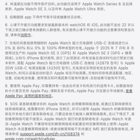
4. 体温感应功能不用作医疗目的。此功能仅适用于 Apple Watch Series 8 及后续
表款、Apple Watch SE 3，以及所有 Apple Watch Ultra 表款。
5. 经期跟踪 app 不用作节育手段或健康状况诊断。
6. 心律不齐提示功能要求安装最新版本的 watchOS 和 iOS。此功能不适合 22 岁以
下或之前已确诊患有房颤的人群使用。有关使用心律不齐提示功能的注意事项和禁忌内
容，请参阅
说明书
。
7. 充电时间是指使用随附的 Apple Watch 磁力充电器转 USB-C 连接线进行从
0% 至 80% 和从 0% 至 100% 两种类型的充电。Apple 于 2025 年 7 月和 8 月
使用试生产的 Apple Watch SE 3 (GPS) 和 Apple Watch SE 3 (GPS + 蜂窝
网络)，分别与 iPhone 配对使用，进行了此项测试；所有设备在测试时均运行预发行版
本软件，搭配 Apple Watch 磁力充电器转 USB‑C 连接线 (A2879 型号) 与 Apple
20W USB-C 电源适配器 (A2305 型号)。充电测试采用放电完全的各款 Apple
Watch。时间从设备启动时显示 Apple 标志开始测算。充电时间依电源适配器、地区、
设置、初始电池电量、使用情况和环境因素可能有所差异；实际结果可能有所不同。
8. 要使用 Apple Pay，你需要持有一张由合作发卡机构发行的适用卡片。如需查询你
的卡片是否支持 Apple Pay，请联系发卡机构。Apple Pay 仅在部分市场提供。
查看
Apple Pay 适用的国家和地区
。
9. SOS 紧急联络要求你的 Apple Watch 启用蜂窝网络连接，或通过互联网使用无
线局域网通话，或需要你的 iPhone 在附近。你可以使用 Apple Watch 的蜂窝网络表
款在许多地方拨打紧急联络电话，只要这些地方能接入蜂窝网络服务。在以下情况下，某
些蜂窝网络可能不接受从 Apple Watch 拨打的紧急联络电话：Apple Watch 未激
活；Apple Watch 不兼容特定的蜂窝网络或未配置在特定蜂窝网络上使用；Apple
Watch 未设置蜂窝网络服务；或者该蜂窝网络不支持通过 IMS 拨打紧急联络电话。详
情请参阅
support.apple.com/zh-cn/108374
和
apple.com.cn/watch/cellular
。