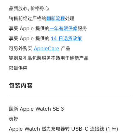
品质放心，价格称心
销售前经过严格的
翻新流程
处理
享受 Apple 提供的
一年有限保修
此
服务
操
享受 Apple 提供的
14 日退货政策
此
作
操
可另外购买
AppleCare
此
产品
将
作
操
镌刻及礼品包装服务不适用于翻新产品
打
将
作
开
限量供应
打
将
新
开
打
的
包装内容
新
开
窗
的
新
口。
窗
的
口。
翻新 Apple Watch SE 3
窗
口。
表带
Apple Watch 磁力充电器转 USB-C 连接线 (1 米)