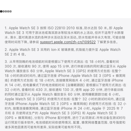
网
脚
1. Apple Watch SE 3 按照 ISO 22810:2010 标准，防水达到 50 米。即 Apple
注
页
Watch SE 3 可用于游泳池或海滨游泳等较浅水域的水上活动，但并不适用于水肺潜
页
水、滑水、面对高速水流的各种涉水活动及深水活动。防水性能并非永久有效，可能会随
使用时间而下降。请参阅
support.apple.com/zh-cn/109522
了解更多信息。
脚
2. Apple Watch SE 3 采用的 Ion-X 玻璃表镜，抗裂能力提升至 Apple Watch
SE 2 的 4 倍。
3. 从早用到晚的电池续航时间是根据以下使用方式测出：在 18 小时内，查看时间
300 次，接收通知 90 次，使用 app 15 分钟，进行体能训练的同时通过蓝牙从 Apple
Watch 播放音乐 60 分钟。Apple Watch SE 3 (GPS) 的使用方式包括：在整个
18 小时的测试时间内，通过蓝牙连接 iPhone；Apple Watch SE 3 (GPS + 蜂窝网
络) 的使用方式包括：在 18 小时内，连接蜂窝网络共 4 小时，通过蓝牙连接 iPhone
共 14 小时。低电量模式下的电池续航时间 (含睡眠跟踪) 是根据以下使用方式测出：在
32 小时内，查看时间 430 次，接收通知 130 次，使用 app 20 分钟，进行体能训练
的同时通过蓝牙从 Apple Watch 播放音乐 60 分钟，使用睡眠跟踪功能 6 小时。
Apple Watch SE 3 (GPS) 的使用方式包括：在整个 32 小时的测试时间内，通过蓝
牙连接 iPhone；Apple Watch SE 3 (GPS + 蜂窝网络) 的使用方式包括：在 32 小
时内，按需连接蜂窝网络，通过蓝牙连接 iPhone 共 24 小时。Apple 于 2025 年 7
月和 8 月使用试生产的 Apple Watch SE 3 (GPS) 和 Apple Watch SE 3
(GPS + 蜂窝网络)，分别与 iPhone 配对使用，进行了此项测试；所有设备在测试时均
运行预发行版本软件。电池续航时间依使用情况、配置、蜂窝网络覆盖范围、信号强度和
诸多其他因素而可能有所差异，实际结果可能有所不同。