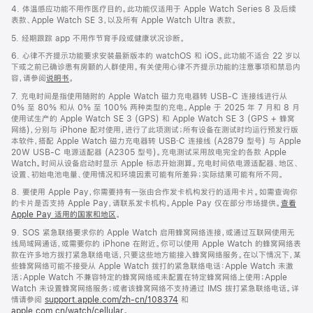
4. 体温感应功能不用作医疗目的。此功能仅适用于 Apple Watch Series 8 及后续
表款、Apple Watch SE 3，以及所有 Apple Watch Ultra 表款。
5. 经期跟踪 app 不用作节育手段或健康状况诊断。
6. 心律不齐提示功能要求安装最新版本的 watchOS 和 iOS。此功能不适合 22 岁以
下或之前已确诊患有房颤的人群使用。有关使用心律不齐提示功能的注意事项和禁忌内
容，请参阅
说明书
。
7. 充电时间是指使用随附的 Apple Watch 磁力充电器转 USB-C 连接线进行从
0% 至 80% 和从 0% 至 100% 两种类型的充电。Apple 于 2025 年 7 月和 8 月
使用试生产的 Apple Watch SE 3 (GPS) 和 Apple Watch SE 3 (GPS + 蜂窝
网络)，分别与 iPhone 配对使用，进行了此项测试；所有设备在测试时均运行预发行版
本软件，搭配 Apple Watch 磁力充电器转 USB‑C 连接线 (A2879 型号) 与 Apple
20W USB-C 电源适配器 (A2305 型号)。充电测试采用放电完全的各款 Apple
Watch。时间从设备启动时显示 Apple 标志开始测算。充电时间依电源适配器、地区、
设置、初始电池电量、使用情况和环境因素可能有所差异；实际结果可能有所不同。
8. 要使用 Apple Pay，你需要持有一张由合作发卡机构发行的适用卡片。如需查询你
的卡片是否支持 Apple Pay，请联系发卡机构。Apple Pay 仅在部分市场提供。
查看
Apple Pay 适用的国家和地区
。
9. SOS 紧急联络要求你的 Apple Watch 启用蜂窝网络连接，或通过互联网使用无
线局域网通话，或需要你的 iPhone 在附近。你可以使用 Apple Watch 的蜂窝网络表
款在许多地方拨打紧急联络电话，只要这些地方能接入蜂窝网络服务。在以下情况下，某
些蜂窝网络可能不接受从 Apple Watch 拨打的紧急联络电话：Apple Watch 未激
活；Apple Watch 不兼容特定的蜂窝网络或未配置在特定蜂窝网络上使用；Apple
Watch 未设置蜂窝网络服务；或者该蜂窝网络不支持通过 IMS 拨打紧急联络电话。详
情请参阅
support.apple.com/zh-cn/108374
和
apple.com.cn/watch/cellular
。