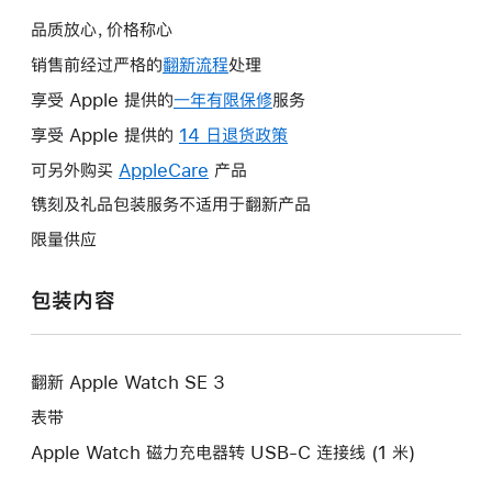
品质放心，价格称心
销售前经过严格的
翻新流程
处理
享受 Apple 提供的
一年有限保修
此
服务
操
享受 Apple 提供的
14 日退货政策
此
作
操
可另外购买
AppleCare
此
产品
将
作
操
镌刻及礼品包装服务不适用于翻新产品
打
将
作
开
限量供应
打
将
新
开
打
的
包装内容
新
开
窗
的
新
口。
窗
的
口。
翻新 Apple Watch SE 3
窗
口。
表带
Apple Watch 磁力充电器转 USB-C 连接线 (1 米)