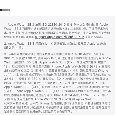
网
脚
1. Apple Watch SE 3 按照 ISO 22810:2010 标准，防水达到 50 米。即 Apple
注
页
Watch SE 3 可用于游泳池或海滨游泳等较浅水域的水上活动，但并不适用于水肺潜
页
水、滑水、面对高速水流的各种涉水活动及深水活动。防水性能并非永久有效，可能会随
使用时间而下降。请参阅
support.apple.com/zh-cn/109522
了解更多信息。
脚
2. Apple Watch SE 3 采用的 Ion-X 玻璃表镜，抗裂能力提升至 Apple Watch
SE 2 的 4 倍。
3. 从早用到晚的电池续航时间是根据以下使用方式测出：在 18 小时内，查看时间
300 次，接收通知 90 次，使用 app 15 分钟，进行体能训练的同时通过蓝牙从 Apple
Watch 播放音乐 60 分钟。Apple Watch SE 3 (GPS) 的使用方式包括：在整个
18 小时的测试时间内，通过蓝牙连接 iPhone；Apple Watch SE 3 (GPS + 蜂窝网
络) 的使用方式包括：在 18 小时内，连接蜂窝网络共 4 小时，通过蓝牙连接 iPhone
共 14 小时。低电量模式下的电池续航时间 (含睡眠跟踪) 是根据以下使用方式测出：在
32 小时内，查看时间 430 次，接收通知 130 次，使用 app 20 分钟，进行体能训练
的同时通过蓝牙从 Apple Watch 播放音乐 60 分钟，使用睡眠跟踪功能 6 小时。
Apple Watch SE 3 (GPS) 的使用方式包括：在整个 32 小时的测试时间内，通过蓝
牙连接 iPhone；Apple Watch SE 3 (GPS + 蜂窝网络) 的使用方式包括：在 32 小
时内，按需连接蜂窝网络，通过蓝牙连接 iPhone 共 24 小时。Apple 于 2025 年 7
月和 8 月使用试生产的 Apple Watch SE 3 (GPS) 和 Apple Watch SE 3
(GPS + 蜂窝网络)，分别与 iPhone 配对使用，进行了此项测试；所有设备在测试时均
运行预发行版本软件。电池续航时间依使用情况、配置、蜂窝网络覆盖范围、信号强度和
诸多其他因素而可能有所差异，实际结果可能有所不同。