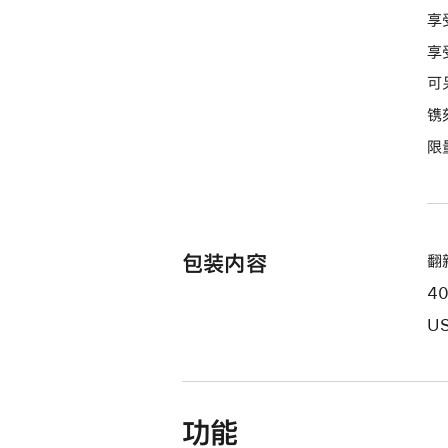
付
享
款
享
选
项)
可
镌
限
包装内容
翻新
4
US
功能