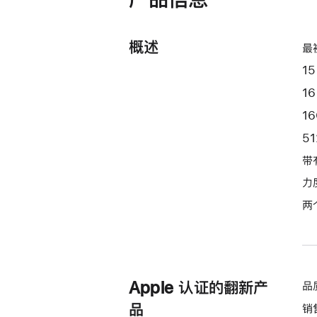
器
和
10
概述
最
核
15
图
形
1
处
1
理
5
器)
带
-
星
力
光
两
色
starlight
512gb
的
Apple 认证的翻新产
品
分
期
品
销