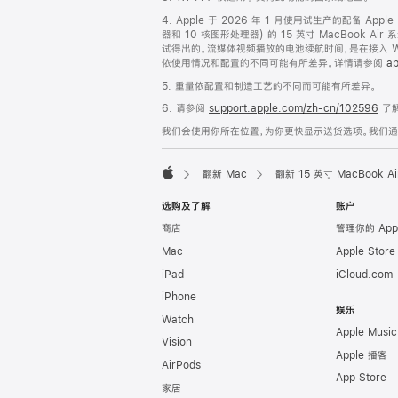
脚
4. Apple 于 2026 年 1 月使用试生产的配备 App
器和 10 核图形处理器) 的 15 英寸 MacBook 
试得出的。流媒体视频播放的电池续航时间，是在接入 Wi-
依使用情况和配置的不同可能有所差异。详情请参阅
ap
5. 重量依配置和制造工艺的不同而可能有所差异。
6. 请参阅
support.apple.com/zh-cn/102596
了解
我们会使用你所在位置，为你更快显示送货选项。我们通过你
翻新 Mac
翻新 15 英寸 MacBook 
Apple
选购及了解
账户
商店
管理你的 App
Mac
Apple Stor
iPad
iCloud.com
iPhone
娱乐
Watch
Apple Music
Vision
Apple 播客
AirPods
App Store
家居