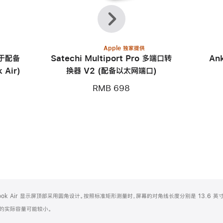
上
下
一
一
个
个
Apple 独家提供
用于配备
Satechi Multiport Pro 多端口转
An
 Air)
换器 V2 (配备以太网端口)
RMB 698
Book Air 显示屏顶部采用圆角设计。按照标准矩形测量时，屏幕的对角线长度分别是 13.6 英寸
化之后的实际容量可能较小。