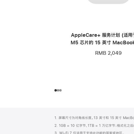
AppleCare+ 服务计划 (适
M5 芯片的 15 英寸 MacBook
RMB 2,049
网
脚
1. 屏幕尺寸为对角线长度。13 英寸和 15 英寸 Mac
注
页
2. 1GB = 10 亿字节，1TB = 1 万亿字节；格式
页
3. Wi-Fi 7 仅适用于支持此功能的国家或地区。