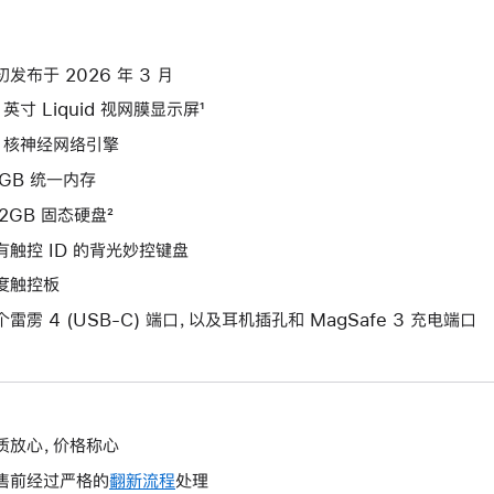
初发布于 2026 年 3 月
 英寸 Liquid 视网膜显示屏¹
6 核神经网络引擎
6GB 统一内存
12GB 固态硬盘²
有触控 ID 的背光妙控键盘
度触控板
个雷雳 4 (USB-C) 端口，以及耳机插孔和 MagSafe 3 充电端口
质放心，价格称心
售前经过严格的
翻新流程
处理