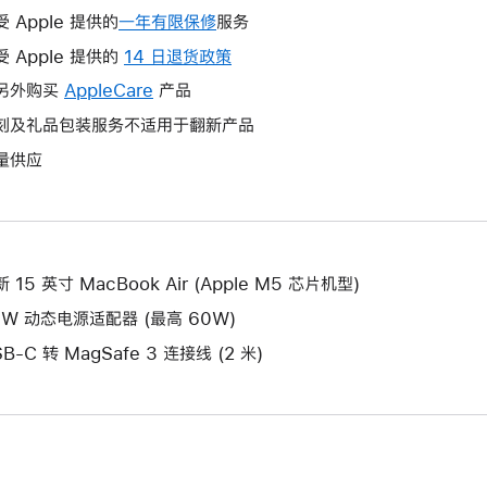
受 Apple 提供的
一年有限保修
此
服务
操
受 Apple 提供的
14 日退货政策
此
作
操
另外购买
AppleCare
此
产品
将
作
操
刻及礼品包装服务不适用于翻新产品
打
将
作
开
量供应
打
将
新
开
打
的
新
开
窗
的
新
口。
窗
的
 15 英寸 MacBook Air (Apple M5 芯片机型)
口。
窗
0W 动态电源适配器 (最高 60W)
口。
B-C 转 MagSafe 3 连接线 (2 米)