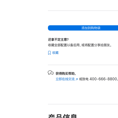
新
15
英
寸
MacBook
添加到购物袋
Air
还拿不定主意？
Apple
收藏全部配置以备后用，或将配置分享给朋友。
M5
收藏
芯
片
(配
备
获得购买帮助，
立即在线交流
(在
或致电
400-666-8800
10
新
核
窗
中
口
央
中
处
打
开)
理
产品信息