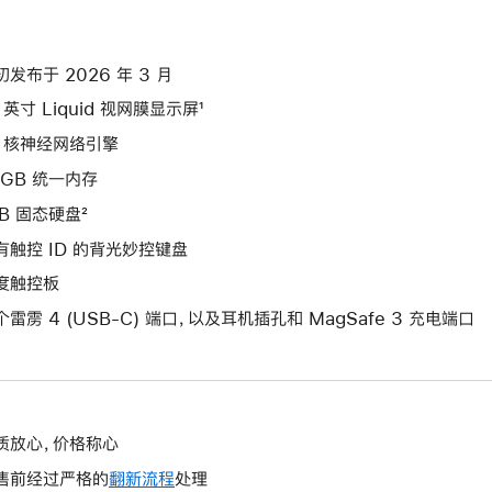
初发布于 2026 年 3 月
 英寸 Liquid 视网膜显示屏¹
6 核神经网络引擎
4GB 统一内存
TB 固态硬盘²
有触控 ID 的背光妙控键盘
度触控板
个雷雳 4 (USB-C) 端口，以及耳机插孔和 MagSafe 3 充电端口
质放心，价格称心
售前经过严格的
翻新流程
处理