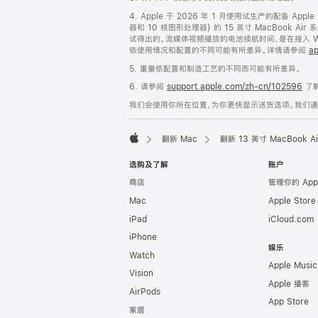
脚
4. Apple 于 2026 年 1 月使用试生产的配备 App
器和 10 核图形处理器) 的 15 英寸 MacBook 
试得出的。流媒体视频播放的电池续航时间，是在接入 Wi-
依使用情况和配置的不同可能有所差异。详情请参阅
ap
5. 重量依配置和制造工艺的不同而可能有所差异。
6. 请参阅
support.apple.com/zh-cn/102596
了解
我们会使用你所在位置，为你更快显示送货选项。我们通过你
翻新 Mac
翻新 13 英寸 MacBook 
Apple
选购及了解
账户
商店
管理你的 App
Mac
Apple Stor
iPad
iCloud.com
iPhone
娱乐
Watch
Apple Music
Vision
Apple 播客
AirPods
App Store
家居