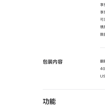
付
享
款
享
选
项)
可
镌
限
包装内容
翻新
4
US
功能