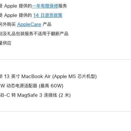
受 Apple 提供的
一年有限保修
此
服务
操
受 Apple 提供的
14 日退货政策
此
作
操
另外购买
AppleCare
此
产品
将
作
操
刻及礼品包装服务不适用于翻新产品
打
将
作
开
量供应
打
将
新
开
打
的
新
开
窗
的
新
口。
窗
的
 13 英寸 MacBook Air (Apple M5 芯片机型)
口。
窗
0W 动态电源适配器 (最高 60W)
口。
B-C 转 MagSafe 3 连接线 (2 米)