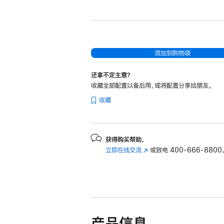
新
13
英
寸
MacBook
添加到购物袋
Air
还拿不定主意？
Apple
收藏全部配置以备后用，或将配置分享给朋友。
M5
收藏
芯
片
(配
备
获得购买帮助，
立即在线交流
(在
或致电
400-666-8800
10
新
核
窗
中
口
央
中
处
打
开)
理
产品信息