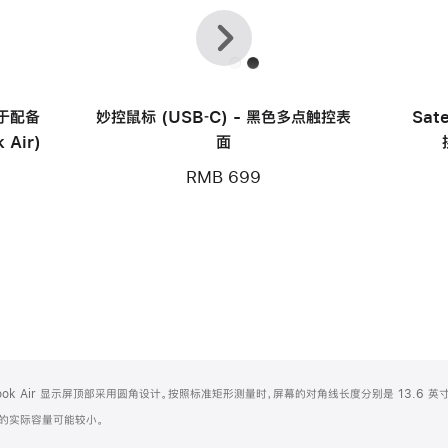
上
下
一
一
个
个
用于配备
妙控鼠标 (USB‑C) - 黑色多点触控表
Sat
 Air)
面
RMB 699
Book Air 显示屏顶部采用圆角设计。按照标准矩形测量时，屏幕的对角线长度分别是 13.6 英寸
化之后的实际容量可能较小。