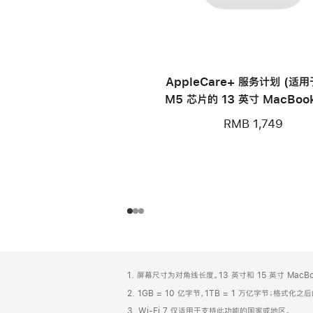
AppleCare+ 服务计划 (适
M5 芯片的 13 英寸 MacBook
RMB 1,749
网
脚
1. 屏幕尺寸为对角线长度。13 英寸和 15 英寸 Mac
注
页
2. 1GB = 10 亿字节，1TB = 1 万亿字节；格式
页
3. Wi-Fi 7 仅适用于支持此功能的国家或地区。