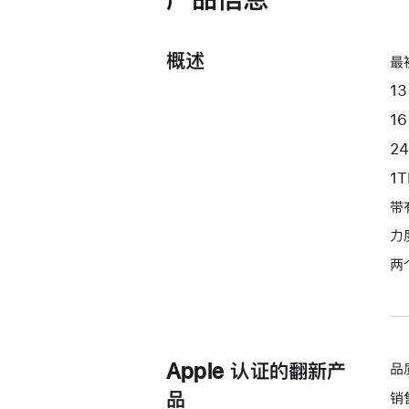
器
和
10
概述
最
核
13
图
形
1
处
2
理
1
器)
带
-
午
力
夜
两
色
midnight
1tb
的
Apple 认证的翻新产
品
分
期
品
销