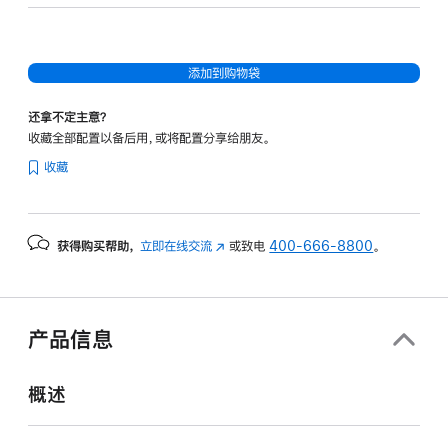
核
图
形
添加到购物袋
处
理
还拿不定主意？
器)
收藏全部配置以备后用，或将配置分享给朋友。
-
收藏
天
蓝
色
获得购买帮助，
立即在线交流
(在
或致电
400-666-8800
。
skyblue
新
512gb
窗
的
口
分
中
产品信息
打
期
开)
付
概述
款
选