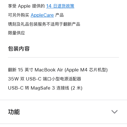
操
享受 Apple 提供的
14 日退货政策
此
作
操
可另外购买
AppleCare
此
产品
将
作
操
镌刻及礼品包装服务不适用于翻新产品
打
将
作
开
限量供应
打
将
新
开
打
的
包装内容
新
开
窗
的
新
口。
窗
的
口。
翻新 15 英寸 MacBook Air (Apple M4 芯片机型)
窗
口。
35W 双 USB-C 端口小型电源适配器
USB-C 转 MagSafe 3 连接线 (2 米)
功能