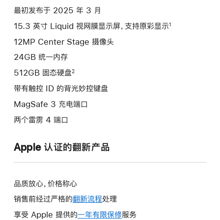
项)
最初发布于 2025 年 3 月
15.3 英寸 Liquid 视网膜显示屏，支持原彩显示
1
12MP Center Stage 摄像头
24GB 统一内存
512GB 固态硬盘
2
带有触控 ID 的背光妙控键盘
MagSafe 3 充电端口
两个雷雳 4 端口
Apple 认证的翻新产品
品质放心，价格称心
销售前经过严格的
翻新流程
处理
享受 Apple 提供的
一年有限保修
此
服务