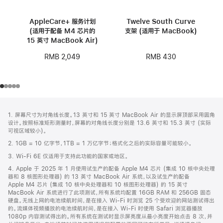
AppleCare+ 服务计划
Twelve South Curve
(适用于配备 M4 芯片的
支架 (适用于 MacBook)
15 英寸 MacBook Air)
RMB 430
RMB 2,049
网
脚
1. 屏幕尺寸为对角线长度。13 英寸和 15 英寸 MacBook Air 的显示屏顶部采用圆角
注
页
设计。按照标准矩形测量时，屏幕的对角线长度分别是 13.6 英寸和 15.3 英寸 (实际
页
可视区域较小)。
脚
2. 1GB = 10 亿字节，1TB = 1 万亿字节；格式化之后的实际容量可能较小。
3. Wi-Fi 6E 仅适用于支持此功能的国家或地区。
4. Apple 于 2025 年 1 月使用试生产的配备 Apple M4 芯片 (集成 10 核中央处理
器和 8 核图形处理器) 的 13 英寸 MacBook Air 系统，以及试生产的配备
Apple M4 芯片 (集成 10 核中央处理器和 10 核图形处理器) 的 15 英寸
MacBook Air 系统进行了此项测试，所有系统均配置 16GB RAM 和 256GB 固态
硬盘。无线上网的电池续航时间，是在接入 Wi-Fi 时浏览 25 个受欢迎的网站测试得出
的。流媒体视频播放的电池续航时间，是在接入 Wi-Fi 时使用 Safari 浏览器播放
1080p 内容测试得出的。所有系统在测试时显示屏亮度从最小亮度开始点击 8 次，并