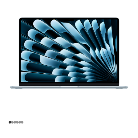
寸
MacBook
Air
Apple
M4
芯
片
(配
备
10
核
中
央
处
理
器
和
10