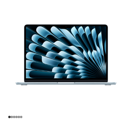
寸
MacBook
Air
Apple
M4
芯
片
(配
备
10
核
中
央
处
理
器
和
10