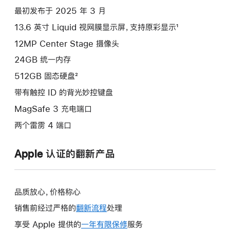
项)
最初发布于 2025 年 3 月
13.6 英寸 Liquid 视网膜显示屏，支持原彩显示¹
12MP Center Stage 摄像头
24GB 统一内存
512GB 固态硬盘²
带有触控 ID 的背光妙控键盘
MagSafe 3 充电端口
两个雷雳 4 端口
Apple 认证的翻新产品
品质放心，价格称心
销售前经过严格的
翻新流程
处理
享受 Apple 提供的
一年有限保修
此
服务