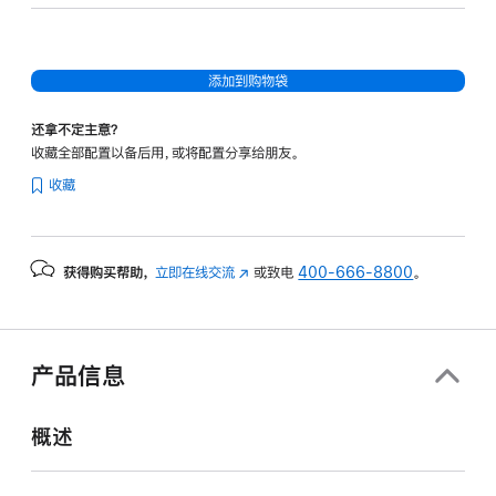
核
图
形
添加到购物袋
处
理
还拿不定主意？
器)
收藏全部配置以备后用，或将配置分享给朋友。
-
收藏
天
蓝
色
获得购买帮助，
立即在线交流
(在
或致电
400-666-8800
。
skyblue
新
512gb
窗
的
口
分
中
产品信息
打
期
开)
付
概述
款
选