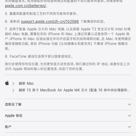
关闭键盘背光。电池续航时间依使用情况和配置的不同可能有所差异。详情请参阅
apple.com.cn/batteries/
。
5. 重量依配置和制造工艺的不同而可能有所差异。
6. 请参阅
support.apple.com/zh-cn/102596
了解兼容的机型。
7. 适用于配备 Apple 芯片的 Mac 电脑，以及搭载 Apple T2 安全芯片和 Intel 处理
器的 Mac 电脑。需要在你的 iPhone 和 Mac 上通过双重认证登录同一个 Apple 账
户；iPhone 和 Mac 应彼此接近并均开启蓝牙和无线局域网功能，且 Mac 未使用隔空
播放或随航功能。某些 iPhone 功能 (比如摄像头和麦克风) 不兼容 iPhone 镜像功
能。
8. FaceTime 通话仅适用于部分国家或地区。
我们会使用你所在位置，为你更快显示送货选项。我们通过你的 IP 地址，或者你在上次
访问 Apple 网站时输入的位置信息，找到了你的位置。
翻新 Mac
Apple
翻新 13 英寸 MacBook Air Apple M4 芯片 (配备 10 核中央处理器和 10 核图形处理器) - 天蓝色
选购及了解
Apple 钱包
账户