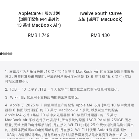
AppleCare+ 服务计划
Twelve South Curve
(适用于配备 M4 芯片的
支架 (适用于 MacBook)
13 英寸 MacBook Air)
RMB 430
RMB 1,749
网
脚
1. 屏幕尺寸为对角线长度。13 英寸和 15 英寸 MacBook Air 的显示屏顶部采用圆角
注
页
设计。按照标准矩形测量时，屏幕的对角线长度分别是 13.6 英寸和 15.3 英寸 (实际
页
可视区域较小)。
脚
2. 1GB = 10 亿字节，1TB = 1 万亿字节；格式化之后的实际容量可能较小。
3. Wi-Fi 6E 仅适用于支持此功能的国家或地区。
4. Apple 于 2025 年 1 月使用试生产的配备 Apple M4 芯片 (集成 10 核中央处理
器和 8 核图形处理器) 的 13 英寸 MacBook Air 系统，以及试生产的配备
Apple M4 芯片 (集成 10 核中央处理器和 10 核图形处理器) 的 15 英寸
MacBook Air 系统进行了此项测试，所有系统均配置 16GB RAM 和 256GB 固态
硬盘。无线上网的电池续航时间，是在接入 Wi-Fi 时浏览 25 个受欢迎的网站测试得出
的。流媒体视频播放的电池续航时间，是在接入 Wi-Fi 时使用 Safari 浏览器播放
1080p 内容测试得出的。所有系统在测试时显示屏亮度从最小亮度开始点击 8 次，并