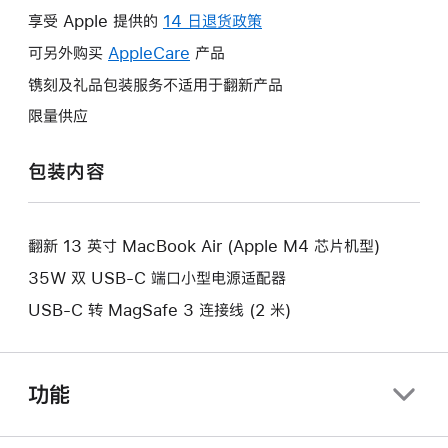
操
享受 Apple 提供的
14 日退货政策
此
作
操
可另外购买
AppleCare
此
产品
将
作
操
镌刻及礼品包装服务不适用于翻新产品
打
将
作
开
限量供应
打
将
新
开
打
的
包装内容
新
开
窗
的
新
口。
窗
的
口。
翻新 13 英寸 MacBook Air (Apple M4 芯片机型)
窗
口。
35W 双 USB-C 端口小型电源适配器
USB-C 转 MagSafe 3 连接线 (2 米)
功能