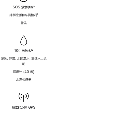
SOS 紧急联络
9
脚
摔倒检测和车祸检测
9
注
脚
警笛
注
100 米防水
16
脚
游泳、浮潜、水肺潜水、高速水上运
注
动
深度计 (40 米)
水温传感器
精准的双频 GPS