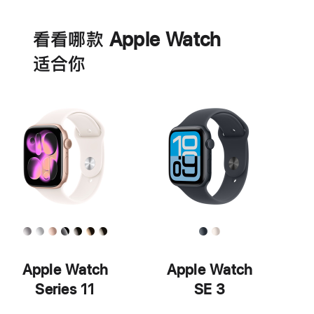
电
池
看看哪款 Apple Watch
适‍合‍你
Apple Watch
Apple Watch
Series 11
SE 3