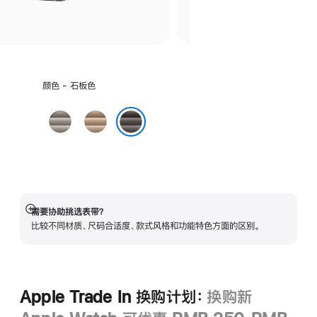
选
颜色 - 石板色
择
颜
原
金
色:
色
色
石板色
需要协助挑选表带？
展
比较不同材质、尺码合适度、款式风格和功能特色方面的区别。
开
Apple Trade In 换购计划：
换购新