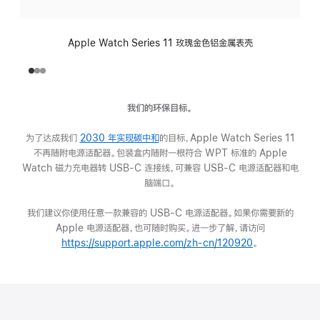
Apple Watch Series 11 玫瑰金色铝金属表壳
我们的环保目标。
为了达成我们
2030 年实现碳中和
(在
的目标，Apple Watch Series 11
不再随附电源适配器。包装盒内随附一根符合 WPT 标准的 Apple
新
Watch 磁力充电器转 USB-C 连接线，可兼容 USB-C 电源适配器和电
窗
脑端口。
口
中
我们建议你使用任意一款兼容的 USB-C 电源适配器。如果你需要新的
打
Apple 电源适配器，也可随时购买。进一步了解，请访问
开)
https://support.apple.com/zh-cn/120920
(在
。
新
窗
口
中
打