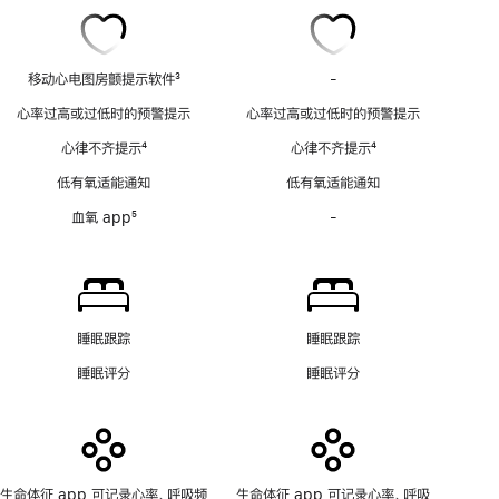
移动心电图房颤提示软件
3
-
移
脚
动
心率过高或过低时的预警提示
心率过高或过低时的预警提示
注
心
心律不齐提示
4
心律不齐提示
4
电
脚
脚
图
低有氧适能通知
低有氧适能通知
注
注
房
血氧 app
5
-
血
颤
脚
氧
提
注
app
示
功
软
能
件
不
功
睡眠跟踪
睡眠跟踪
适
能
睡眠评分
睡眠评分
用
不
适
用
生命体征 app 可记录心率、呼吸频
生命体征 app 可记录心率、呼吸