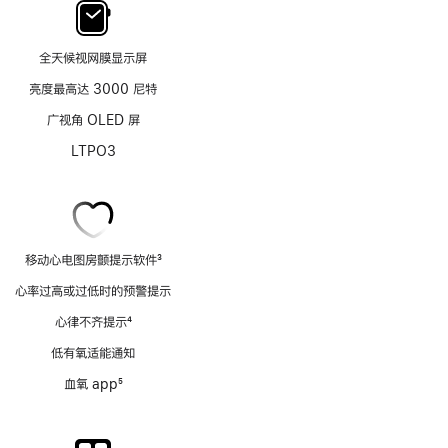
全天候视网膜显示屏
亮度最高达 3000 尼特
广视角 OLED 屏
LTPO3
移动心电图房颤提示软件
3
脚
心率过高或过低时的预警提示
注
心律不齐提示
4
脚
低有氧适能通知
注
血氧 app
5
脚
注