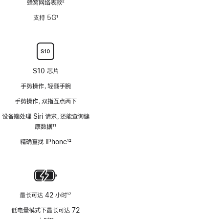
蜂窝网络表款
2
脚
支持 5G
1
注
脚
注
S10 芯片
手势操作，轻翻手腕
手势操作，双指互点两下
设备端处理 Siri 请求，还能查询健
康数据
11
脚
精确查找 iPhone
12
注
脚
注
最长可达 42 小时
17
脚
低电量模式下最长可达 72
注