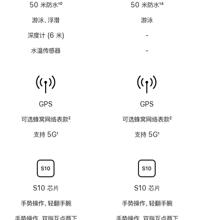
适
适
50 米防水
10
50 米防水
14
用
用
脚
脚
游泳、浮潜
游泳
注
注
深度计 (6 米)
-
深
度
水温传感器
-
水
计
温
(支
传
持
感
6
器
米
功
GPS
GPS
水
能
深)
可选蜂窝网络表款
2
可选蜂窝网络表款
2
不
功
脚
脚
适
支持 5G
1
支持 5G
1
能
注
注
用
脚
脚
不
注
注
适
用
S10 芯片
S10 芯片
手势操作，轻翻手腕
手势操作，轻翻手腕
手势操作，双指互点两下
手势操作，双指互点两下