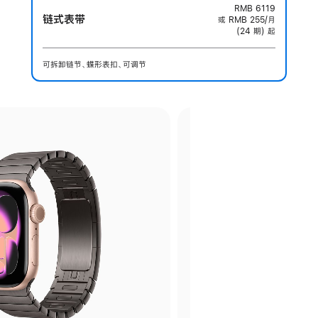
RMB 6119
链式表带
或 RMB 255/月
(24 期) 起
可拆卸链节、蝶形表扣、可调节