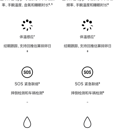
率、手腕温度、血氧和睡眠时长
6
5
频率、手腕温度和睡眠时长
6
,
脚
脚
脚
注
注
注
体温感应
7
体温感应
7
脚
脚
经期跟踪，支持回推估算排卵日
经期跟踪，支持回推估算排卵日
注
注
脚
8
脚
8
注
注
SOS 紧急联络
9
SOS 紧急联络
9
脚
脚
摔倒检测和车祸检测
9
摔倒检测和车祸检测
9
注
注
脚
脚
-
警
-
警
注
注
笛
笛
功
功
能
能
不
不