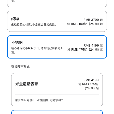
带。
织物
RMB 3799
起
或 RMB 159/月 (24 期) 起
柔软轻盈的材质，非常适合日常佩戴。
不锈钢
RMB 4199
起
精心雕琢的不锈钢设计，造就精致高雅的外
或 RMB 175/月 (24 期) 起
观。
选择表带款式:
RMB 4199
米兰尼斯表带
或 RMB 175/月
(24 期) 起
顺滑的织网设计、磁性搭扣、可随意调节