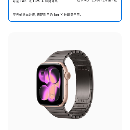
或 RMB 125/月 (24 期) 起
可选 GPS 或 GPS + 蜂窝网络
亚光或抛光外观，搭配耐用的 Ion-X 玻璃显示屏。
选
择
外
观: