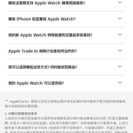
哪些运营商支持 Apple Watch 蜂窝网络服务？
哪些 iPhone 机型兼容 Apple Watch？
我的新 Apple Watch 转移数据和设置起来容易吗？
Apple Trade In 换购计划是如何运作的？
我可以选择哪些送货方式？何时能收到商品？
我的 Apple Watch 可以退货吗？
网
脚
脚
** AppleCare+ 服务计划可为使用过程中发生的意外损坏提供不限次数的保修服务，
注
页
注
每次收取相应的服务费。
页
脚
◊
分期付款服务的条件
脚
注
上述所示分期付款金额仅为使用特定期数免息分期付款估算得出的示例 (仅显示整数数
额，未显示小数点以后的金额)，实际支付金额以银行、花呗或微信分付账单为准。上述分
期付款方案由信用卡发卡机构 (包括但不限于招商银行、中国建设银行、中国工商银行
等，具体支持分期付款服务的可选择银行及对应分期付款方案请见付款页面)、蚂蚁金服