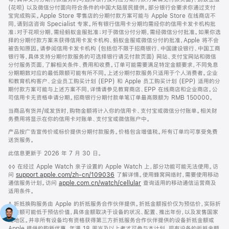
(花呗) 以及微信分付面向符合条件的中国大陆居民提供。部分银行会要求你通过支付
宝完成购买。Apple Store 零售店的分期付款方案可能与 Apple Store 在线商店不
同，请到店咨询 Specialist 专家。所有银行信用卡分期均需经你的信用卡发卡机构批
准；对于花呗分期，需经蚂蚁金服批准；对于微信分付分期，需经微信分付批准。如果你选
择的分期付款方案未获得信用卡发卡机构、蚂蚁金服或微信分付的批准，Apple 将不会
被告知原因。请参阅信用卡发卡机构 (包括但不限于招商银行、中国建设银行、中国工商
银行等，具体支持分期付款服务的可选择银行请见付款页面) 网站、支付宝网站和微信
分付服务页面，了解相关条件、费用和收费。订单可能需要满足特定金额要求，不同免息
分期期数对应的最低限额可能有所不同。上述分期付款服务只适用于个人消费者。企业
和教育机构客户、企业员工购买计划 (EPP) 和 Apple 员工购买计划 (EPP) 适用的分
期付款方案可能与上述方案不同，详情请参见教育商店、EPP 在线商店和企业商店。公
司信用卡无资格申请分期。招商银行分期付款单笔订单最高限额为 RMB 150000。
当商品有货并/或发货时，购物金额将计入你的信用卡、支付宝或微信分付账单。相关财
务费用将显示在你的信用卡对账单、支付宝或微信账户中。
产品按广告宣传价或标价提供分期付款服务。价格包含增值税。所有订单均可享受免费
送货服务。
此信息更新于 2026 年 7 月 30 日。
脚
◊◊ 在经过 Apple Watch 亲子设置的 Apple Watch 上，部分功能可能无法使用。访
注
问
support.apple.com/zh-cn/109036
(在
了解详情。使用蜂窝网络时，需要使用移动
通信服务计划。访问
apple.com.cn/watch/cellular
新
查询适用的移动通信运营商及
适用条件。
窗
口
脚
∆ 折抵换购服务由 Apple 的折抵服务合作伙伴提供。折抵金额报价仅为预估价，实际折
中
注
抵金额可能低于预估价值，具体金额取决于设备的状况、配置、推出年份，以及发售国家
打
或地区。并非所有设备均有资格获得第三方折抵服务合作伙伴提供的设备折抵金额或
开)
Apple 提供的购新优惠。年满 18 周岁及以上者才可参与本计划。现有设备的折抵金额