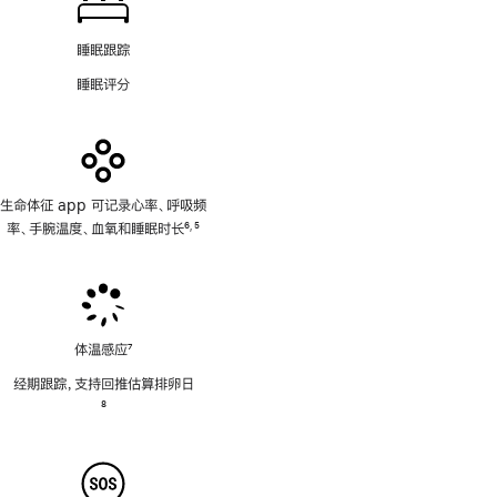
睡眠跟踪
睡眠评分
生命体征 app 可记录心率、呼吸频
率、手腕温度、血氧和睡眠时长
6
5
,
脚
脚
注
注
体温感应
7
脚
经期跟踪，支持回推估算排卵日
注
脚
8
注