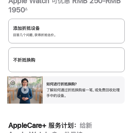
Apple Watch 可优惠 RMB 250-RMB
1950
∆
脚
Apple
注
Trade
添加折抵设备
In
回答几个问题，获得折抵估价。
换
购
计
不折抵换购
划：
如何进行折抵换购？
展
了解如何通过折抵换购省一笔，或免费回收处理
开
手中的设备。
AppleCare+ 服务计划：
给新