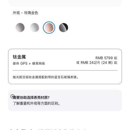
外观 - 玫瑰金色
深
银
亮
空
色
黑
玫瑰金色
灰
色
色
钛金属
RMB 5799
起
或 RMB 242/月 (24 期) 起
提供 GPS + 蜂窝网络
抛光航空级钛金属搭配耐用的蓝宝石玻璃表镜。
需要协助选择表壳材质？
展
了解重量和外观等方面的区别。
开