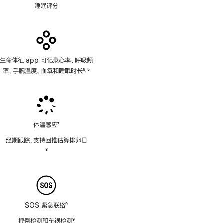
睡眠评分
生命体征 app 可记录心率、呼吸频
率、手腕温度、血氧和睡眠时长
6
5
,
脚
脚
注
注
体温感应
7
脚
经期跟踪，支持回推估算排卵日
注
脚
8
注
SOS 紧急联络
9
脚
摔倒检测和车祸检测
9