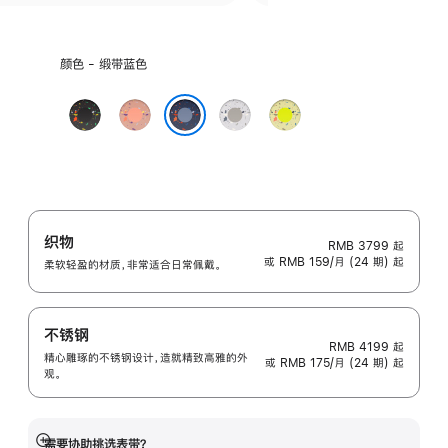
选
颜色 - 缎带蓝色
择
颜
午
山
朦
荧
色:
夜
霞
胧
光
缎带蓝色
黑
粉
灰
黄
色
色
色
绿
色
织物
RMB 3799
起
或 RMB 159/月 (24 期) 起
柔软轻盈的材质，非常适合日常佩戴。
不锈钢
RMB 4199
起
精心雕琢的不锈钢设计，造就精致高雅的外
或 RMB 175/月 (24 期) 起
观。
需要协助挑选表带？