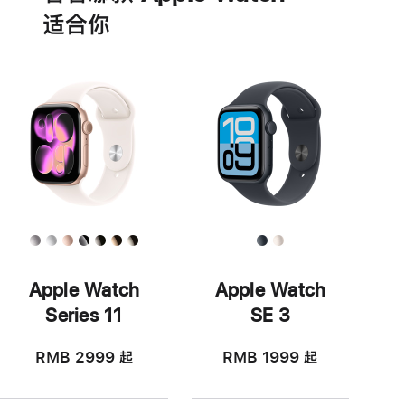
适‍合‍你
Apple Watch
Apple Watch
Series 11
SE 3
RMB 2999
起
RMB 1999
起