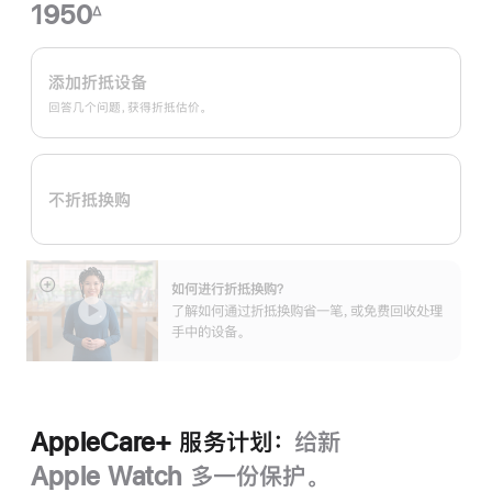
1950
∆
脚
Apple
注
Trade
添加折抵设备
In
回答几个问题，获得折抵估价。
换
购
计
不折抵换购
划：
如何进行折抵换购？
展
了解如何通过折抵换购省一笔，或免费回收处理
开
手中的设备。
AppleCare+ 服务计划：
给新
Apple Watch 多一份保护。