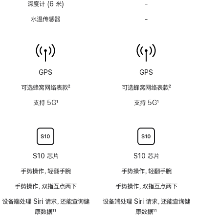
深度计 (6 米)
-
深
度
水温传感器
-
水
计
温
(支
传
持
感
6
器
米
功
GPS
GPS
水
能
深)
可选蜂窝网络表款
2
可选蜂窝网络表款
2
不
功
脚
脚
适
支持 5G
1
支持 5G
1
能
注
注
用
脚
脚
不
注
注
适
用
S10 芯片
S10 芯片
手势操作，轻翻手腕
手势操作，轻翻手腕
手势操作，双指互点两下
手势操作，双指互点两下
设备端处理 Siri 请求，还能查询健
设备端处理 Siri 请求，还能查询健
康数据
11
康数据
11