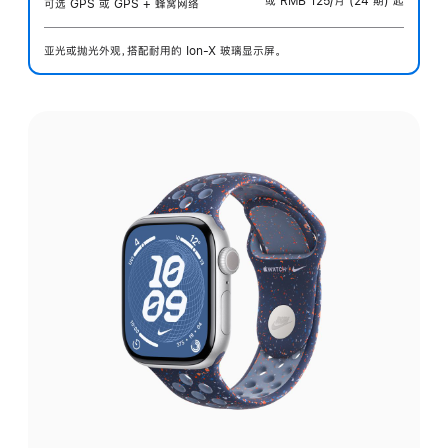
或 RMB 125/月 (24 期) 起
可选 GPS 或 GPS + 蜂窝网络
亚光或抛光外观，搭配耐用的 Ion-X 玻璃显示屏。
选
择
外
观: