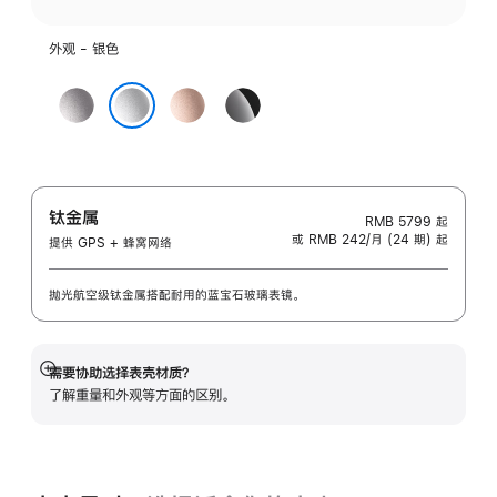
外观 - 银色
深
玫
亮
空
瑰
黑
银色
灰
金
色
色
色
钛金属
RMB 5799
起
或 RMB 242/月 (24 期) 起
提供 GPS + 蜂窝网络
抛光航空级钛金属搭配耐用的蓝宝石玻璃表镜。
需要协助选择表壳材质？
展
了解重量和外观等方面的区别。
开