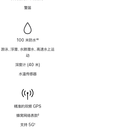
注
脚
警笛
注
100 米防水
16
脚
游泳、浮潜、水肺潜水、高速水上运
注
动
深度计 (40 米)
水温传感器
精准的双频 GPS
蜂窝网络表款
2
脚
支持 5G
1
注
脚